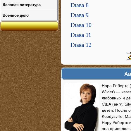
Глава 8
Деловая литература
Глава 9
Военное дело
Глава 10
Глава 11
Глава 12
Ав
Нора Робертс (
Wilder) — изв
любовных и де
США (англ. Sil
детей. После 
Keedysville, M
Нору Робертс и
она принялась 