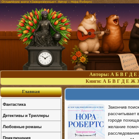
Оглавление книги «Завороженные». Автор – Нора Робертс
Авторы:
А
Б
В
Г
Д
Е
Книги:
А
Б
В
Г
Д
Е
Ж
Главная
Фантастика
Закончив поис
рассчитывает в
Детективы и Триллеры
городе похищаю
Любовные романы
желание помоч
расследование
Приключения