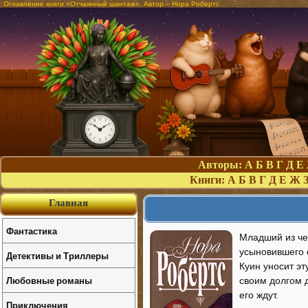
Оглавление книги «Отчаянный шантаж». Автор – Нора Робертс
Авторы:
А
Б
В
Г
Д
Е
Книги:
А
Б
В
Г
Д
Е
Ж
Главная
Фантастика
Младший из че
усыновившего 
Детективы и Триллеры
Куин уносит эт
Любовные романы
своим долгом д
его ждут.
Приключения