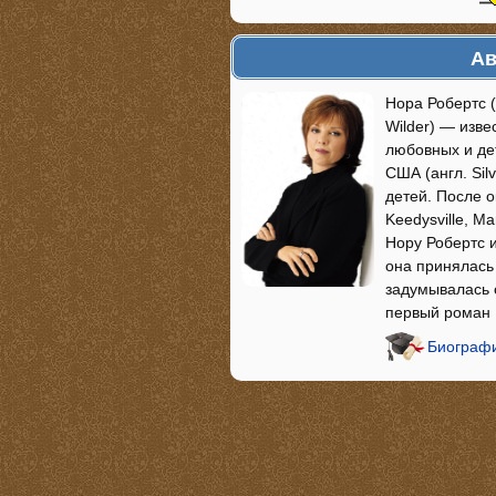
Ав
Нора Робертс (
Wilder) — изв
любовных и де
США (англ. Sil
детей. После 
Keedysville, M
Нору Робертс и
она принялась 
задумывалась о
первый роман
Биографи