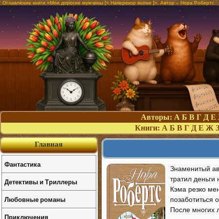
Оглавление книги «Мои дорогие мужчины [= Наперекор волне ]». Автор – Нора Робертс
Авторы:
А
Б
В
Г
Д
Е
Книги:
А
Б
В
Г
Д
Е
Ж
Главная
Фантастика
Знаменитый ав
тратил деньги 
Детективы и Триллеры
Кэма резко мен
Любовные романы
позаботиться о
После многих 
Приключения