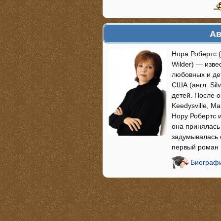
Ав
Нора Робертс (
Wilder) — изв
любовных и де
США (англ. Sil
детей. После 
Keedysville, M
Нору Робертс и
она принялась 
задумывалась о
первый роман
Биографи