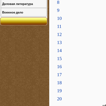
8
Деловая литература
9
Военное дело
10
11
12
13
14
15
16
17
18
19
20