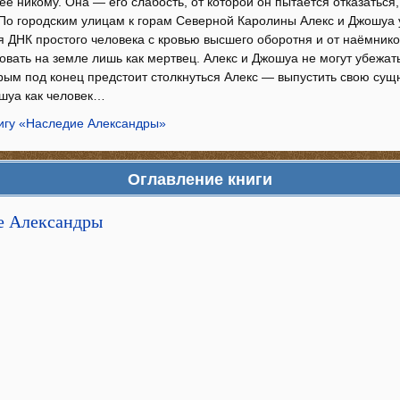
её никому. Она — его слабость, от которой он пытается отказаться,
 По городским улицам к горам Северной Каролины Алекс и Джошуа у
я ДНК простого человека с кровью высшего оборотня и от наёмнико
вать на земле лишь как мертвец. Алекс и Джошуа не могут убежать 
орым под конец предстоит столкнуться Алекс — выпустить свою сущ
ошуа как человек…
нигу «Наследие Александры»
Оглавление книги
ие Александры