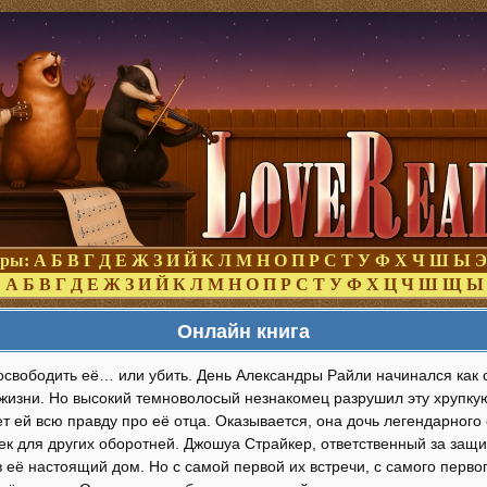
оры:
А
Б
В
Г
Д
Е
Ж
З
И
Й
К
Л
М
Н
О
П
Р
С
Т
У
Ф
Х
Ч
Ш
Ы
Э
:
А
Б
В
Г
Д
Е
Ж
З
И
Й
К
Л
М
Н
О
П
Р
С
Т
У
Ф
Х
Ц
Ч
Ш
Щ
Ы
Онлайн книга
освободить её… или убить. День Александры Райли начинался как
жизни. Но высокий темноволосый незнакомец разрушил эту хрупкую
т ей всю правду про её отца. Оказывается, она дочь легендарного 
ек для других оборотней. Джошуа Страйкер, ответственный за защи
в её настоящий дом. Но с самой первой их встречи, с самого перво