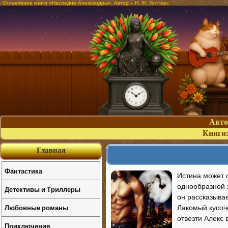
Оглавление книги «Наследие Александры». Автор – Н. Ж. Уолтерс
Авт
Книги
Главная
Фантастика
Истина может 
однообразной 
Детективы и Триллеры
он рассказывае
Любовные романы
Лакомый кусоч
отвезти Алекс 
Приключения