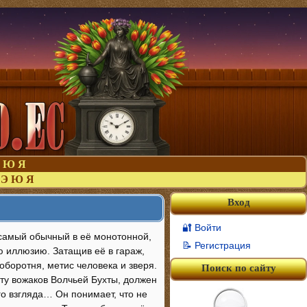
Ю
Я
Э
Ю
Я
Вход
🔐 Войти
 самый обычный в её монотонной,
📝 Регистрация
 иллюзию. Затащив её в гараж,
оборотня, метис человека и зверя.
Поиск по сайту
ту вожаков Волчьей Бухты, должен
го взгляда… Он понимает, что не