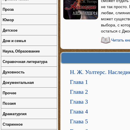
сможет отдать 
не так просто.
Проза
любви, слияни
может существо
Юмор
выбора, с кот
Детское
остаться с Дж
Дом и семья
Читать к
Наука, Образование
Справочная литература
Н. Ж. Уолтерс. Наслед
Духовность
Глава 1
Документальная
Глава 2
Прочее
Глава 3
Поэзия
Глава 4
Драматургия
Глава 5
Старинное