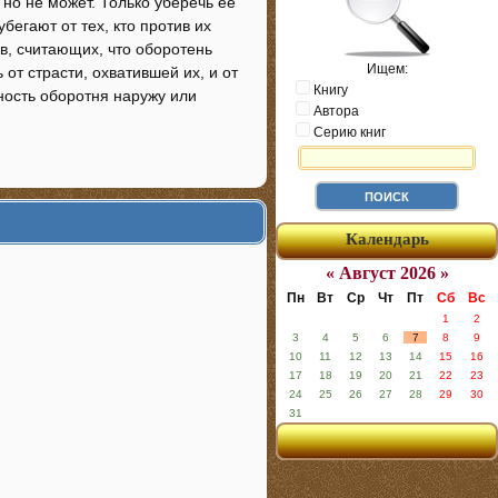
 но не может. Только уберечь её
бегают от тех, кто против их
в, считающих, что оборотень
Ищем:
от страсти, охватившей их, и от
Книгу
ность оборотня наружу или
Автора
Серию книг
Календарь
« Август 2026 »
Пн
Вт
Ср
Чт
Пт
Сб
Вс
1
2
3
4
5
6
7
8
9
10
11
12
13
14
15
16
17
18
19
20
21
22
23
24
25
26
27
28
29
30
31