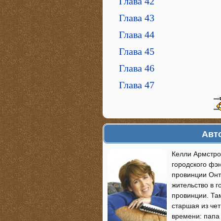
Глава 42
Глава 43
Глава 44
Глава 45
Глава 46
Глава 47
Авто
Келли Армстро
городского фэн
провинции Онт
жительство в г
провинции. Та
старшая из чет
времени: папа