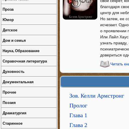
свой секрет, к
благодаря сво
Проза
центр для неб
Но затем, ее с
Юмор
исчезает. Одн
Детское
о проявлении 
Или Лайл Хаус
Дом и семья
узнать правду,
психиатрическ
Наука, Образование
довериться од
Справочная литература
Читать кн
Духовность
Документальная
Прочее
Зов. Келли Армстронг
Поэзия
Пролог
Драматургия
Глава 1
Старинное
Глава 2