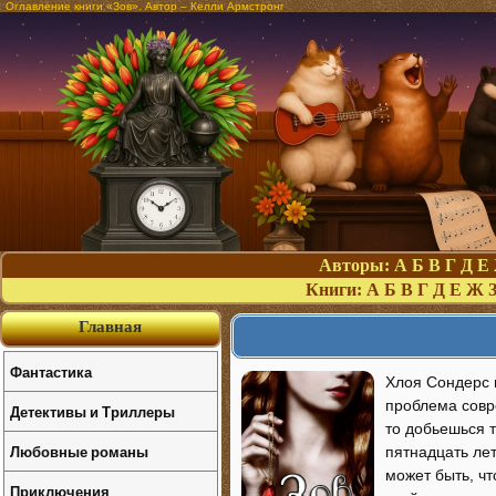
Оглавление книги «Зов». Автор – Келли Армстронг
Авторы:
А
Б
В
Г
Д
Е
Книги:
А
Б
В
Г
Д
Е
Ж
Главная
Фантастика
Хлоя Сондерс 
проблема совр
Детективы и Триллеры
то добьешься т
Любовные романы
пятнадцать лет
может быть, ч
Приключения