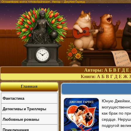
Оглавление книги «Новобрачная». Автор – Джулия Гарвуд
Авторы:
А
Б
В
Г
Д
Е
Книги:
А
Б
В
Г
Д
Е
Ж
Главная
Фантастика
Юную Джейми, 
могущественно
Детективы и Триллеры
как брак по п
Любовные романы
сердце. Неруш
подругой велик
Приключения