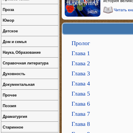
история велик
Проза
Читать к
Юмор
Детское
Дом и семья
Пролог
Наука, Образование
Глава 1
Глава 2
Справочная литература
Глава 3
Духовность
Глава 4
Документальная
Глава 5
Прочее
Глава 6
Поэзия
Глава 7
Драматургия
Глава 8
Старинное