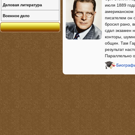
Деловая литература
июля 1889 года
американском З
Военное дело
писателем он 
бросил рано, в
сдал экзамен 
конторы, шумн
общин. Там Гар
результат наст
Параллельно о
Биографи