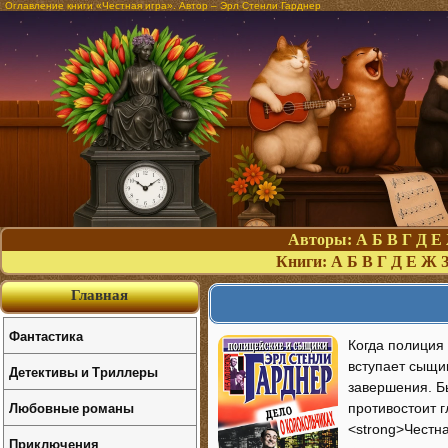
Оглавление книги «Честная игра». Автор – Эрл Стенли Гарднер
Авторы:
А
Б
В
Г
Д
Е
Книги:
А
Б
В
Г
Д
Е
Ж
Главная
Фантастика
Когда полиция 
вступает сыщи
Детективы и Триллеры
завершения. Б
Любовные романы
противостоит 
<strong>Честна
Приключения