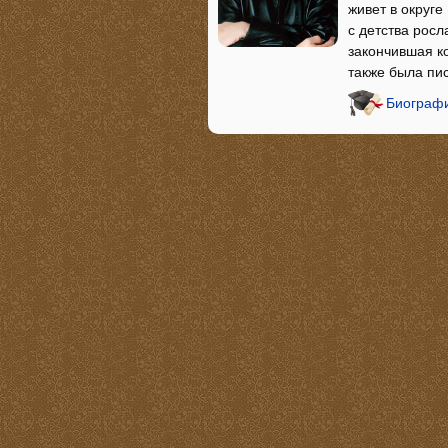
живет в округ
с детства росл
закончившая к
также была пи
Биографи