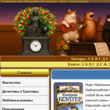
Оглавление книги «Наследство Найтингейлов». Автор – Кэтрин Коултер
Авторы:
А
Б
В
Г
Д
Е
Книги:
А
Б
В
Г
Д
Е
Ж
Главная
Фантастика
Норт Найтинген
Найтингейлов т
Детективы и Триллеры
собой боль из
Любовные романы
наносит раны —
Кэролайн заста
Приключения