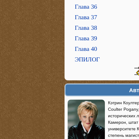
Глава 36
Глава 37
Глава 38
Глава 39
Глава 40
ЭПИЛОГ
Авт
Кэтрин Коулте
Coulter Pogan
исторических л
Камерон, штат
университете 
степень магис