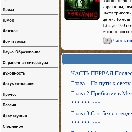
важное дело. 
характеры, глу
Проза
части трилогии
детей. То есть
Юмор
13 и до 100 по
Детское
мягкого, совс
Дом и семья
Читать к
Наука, Образование
Справочная литература
ЧАСТЬ ПЕРВАЯ Послес
Духовность
Глава 1 На пути к свет
Документальная
Глава 2 Прибытие в М
Прочее
*** *** ***
Поэзия
Глава 3 Сон без сновид
Драматургия
*** *** ***
Старинное