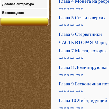
Глава 4 Монета на ребр
Деловая литература
*** *** ***
Военное дело
Глава 5 Связи в верхах
*** *** ***
Глава 6 Стервятники
ЧАСТЬ ВТОРАЯ Мэри, К
Глава 7 Места, которые
*** *** ***
Глава 8 Доминирующая 
*** *** ***
Глава 9 Бесконечная пе
*** *** ***
Глава 10 Лифт, идущий 
*** *** ***