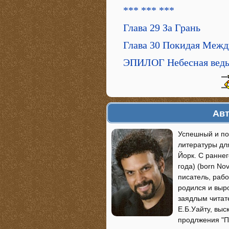
*** *** ***
Глава 29 За Грань
Глава 30 Покидая Меж
ЭПИЛОГ Небесная вед
Авт
Успешный и по
литературы дл
Йорк. С ранне
года) (born N
писатель, раб
родился и выр
заядлым читат
Е.Б.Уайту, вы
продлжения "Па