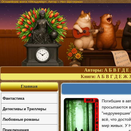
Оглавление книги «Междумир». Автор – Нил Шустерман
Авторы:
А
Б
В
Г
Д
Е
Книги:
А
Б
В
Г
Д
Е
Ж
Главная
Фантастика
Погибшие в ав
просыпаются в
Детективы и Триллеры
"недоумершие" 
Любовные романы
всё, что досто
мир живых. У Н
Приключения