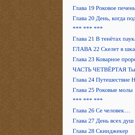
Глава 19 Роковое печен
Глава 20 День, когда п
*** *** ***
Глава 21 В тенётах пау
ГЛАВА 22 Скелет в шк
Глава 23 Коварное прор
ЧАСТЬ ЧЕТВЁРТАЯ Тыс
Глава 24 Путешествие 
Глава 25 Роковые молы
*** *** ***
Глава 26 Се человек…
Глава 27 День всех душ
Глава 28 Скинджекер