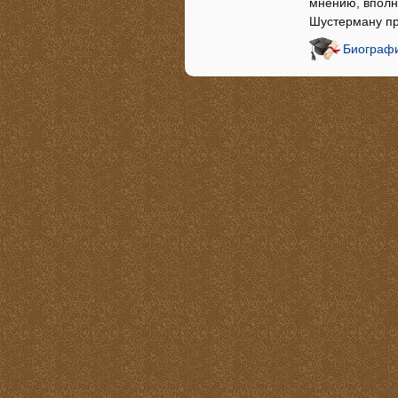
мнению, вполн
Шустерману п
Биографи