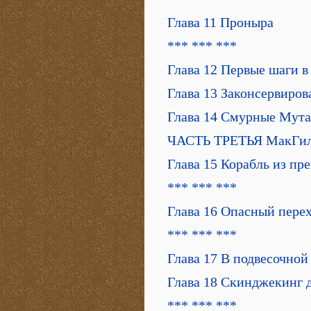
Глава 11 Проныра
*** *** ***
Глава 12 Первые шаги в
Глава 13 Законсервиров
Глава 14 Смурные Мут
ЧАСТЬ ТРЕТЬЯ МакГи
Глава 15 Корабль из пр
*** *** ***
Глава 16 Опасный пере
*** *** ***
Глава 17 В подвесочной
Глава 18 Скинджекинг 
*** *** ***