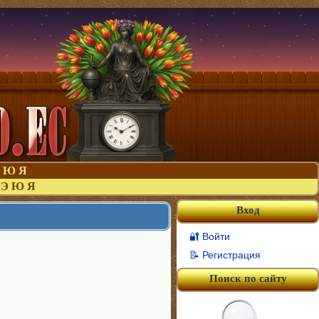
Ю
Я
Э
Ю
Я
Вход
🔐 Войти
📝 Регистрация
Поиск по сайту