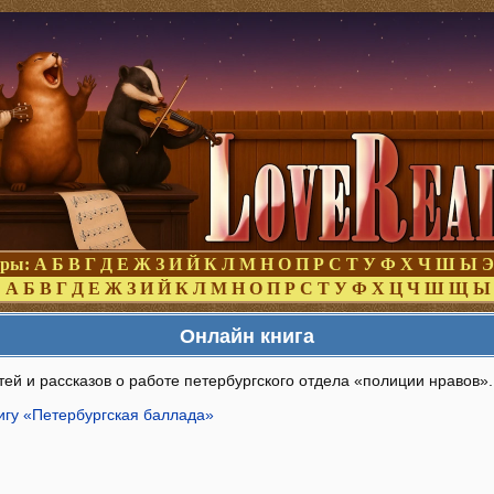
оры:
А
Б
В
Г
Д
Е
Ж
З
И
Й
К
Л
М
Н
О
П
Р
С
Т
У
Ф
Х
Ч
Ш
Ы
Э
:
А
Б
В
Г
Д
Е
Ж
З
И
Й
К
Л
М
Н
О
П
Р
С
Т
У
Ф
Х
Ц
Ч
Ш
Щ
Ы
Онлайн книга
ей и рассказов о работе петербургского отдела «полиции нравов».
игу «Петербургская баллада»