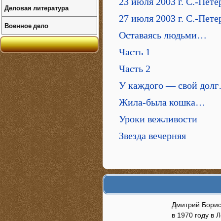
23 июля 2003 г. С.-Пете
Деловая литература
27 июля 2003 г. С.-Пете
Военное дело
Оставаясь людьми…
Часть 1
Часть 2
У каждого — свой дол
Жила-была кошка…
Уроки вежливости
Звезда вечерняя
Дмитрий Борис
в 1970 году в 