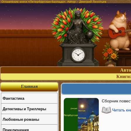
Оглавление книги «Петербургская баллада». Автор – Дмитрий Леонтьев
Авт
Книги
Главная
Фантастика
Сборник повест
Детективы и Триллеры
Читать кн
Любовные романы
Приключения