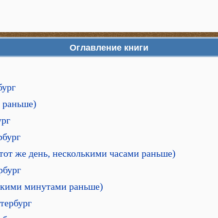
Оглавление книги
бург
м раньше)
ург
рбург
(тот же день, несколькими часами раньше)
рбург
лькими минутами раньше)
етербург