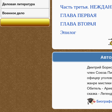
Деловая литература
Часть третья. НЕЖД
Военное дело
ГЛАВА ПЕРВАЯ
ГЛАВА ВТОРАЯ
Эпилог
Авто
Дмитрий Борис
член Союза Пи
офицер уголовн
жанре мистики 
Обитель - Арие
сказка - Легенд
Биографи