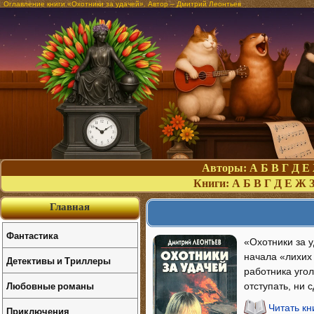
Оглавление книги «Охотники за удачей». Автор – Дмитрий Леонтьев
Авторы:
А
Б
В
Г
Д
Е
Книги:
А
Б
В
Г
Д
Е
Ж
Главная
Фантастика
«Охотники за 
начала «лихих
Детективы и Триллеры
работника уго
Любовные романы
отступать, ни 
Читать кн
Приключения