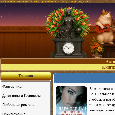
Оглавление книги «Полночное пробуждение». Автор – Лара Эдриан
Авт
Книги
Главная
Фантастика
Вампирская са
на 15 языков 
Детективы и Триллеры
любовь и пагуб
Любовные романы
это и многое 
вампиры жили 
Приключения