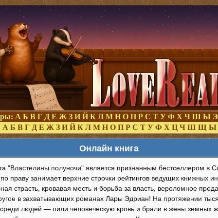
оры:
А
Б
В
Г
Д
Е
Ж
З
И
Й
К
Л
М
Н
О
П
Р
С
Т
У
Ф
Х
Ч
Ш
Ы
Э
:
А
Б
В
Г
Д
Е
Ж
З
И
Й
К
Л
М
Н
О
П
Р
С
Т
У
Ф
Х
Ц
Ч
Ш
Щ
Ы
Онлайн книга
га "Властелины полуночи" является признанным бестселлером в 
и по праву занимает верхние строчки рейтингов ведущих книжных и
ная страсть, кровавая месть и борьба за власть, вероломное преда
другое в захватывающих романах Лары Эдриан! На протяжении тыс
среди людей — пили человеческую кровь и брали в жены земных 