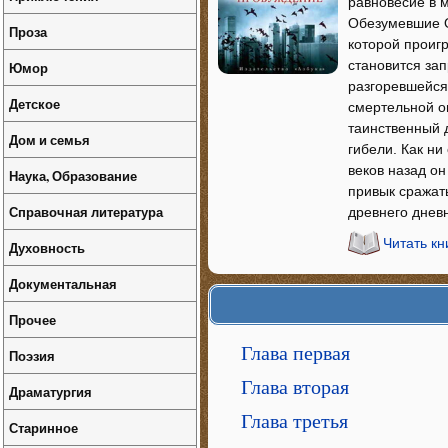
равновесие в 
Обезумевшие О
Проза
которой проигр
становится за
Юмор
разгоревшейся
Детское
смертельной оп
таинственный 
Дом и семья
гибели. Как н
веков назад он
Наука, Образование
привык сражать
Справочная литература
древнего днев
Читать к
Духовность
Документальная
Прочее
Глава первая
Поэзия
Глава вторая
Драматургия
Глава третья
Старинное