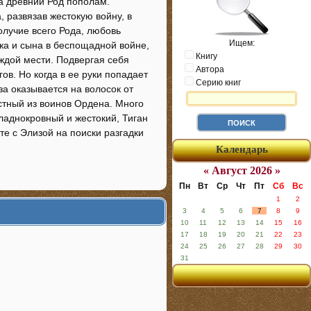
а древний Род пополам.
развязав жестокую войну, в
олучие всего Рода, любовь
Ищем:
жа и сына в беспощадной войне,
Книгу
ждой мести. Подвергая себя
Автора
в. Но когда в ее руки попадает
Серию книг
а оказывается на волосок от
стный из воинов Ордена. Много
Хладнокровный и жестокий, Тиган
те с Элизой на поиски разгадки
Календарь
« Август 2026 »
Пн
Вт
Ср
Чт
Пт
Сб
Вс
1
2
3
4
5
6
7
8
9
10
11
12
13
14
15
16
17
18
19
20
21
22
23
24
25
26
27
28
29
30
31