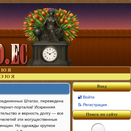
Ю
Я
Э
Ю
Я
Вход
🔐 Войти
Соединенных Штатах, переведена
📝 Регистрация
нтернет-порталов! Искренняя
тельство и верность долгу — все
Поиск по сайту
ячелетий эти могущественные
женщин. Но однажды хрупкое