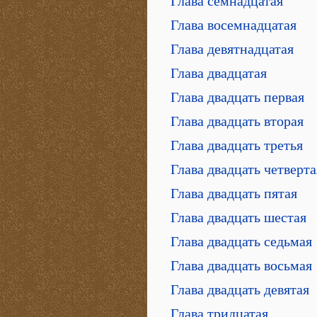
Глава семнадцатая
Глава восемнадцатая
Глава девятнадцатая
Глава двадцатая
Глава двадцать первая
Глава двадцать вторая
Глава двадцать третья
Глава двадцать четверта
Глава двадцать пятая
Глава двадцать шестая
Глава двадцать седьмая
Глава двадцать восьмая
Глава двадцать девятая
Глава тридцатая