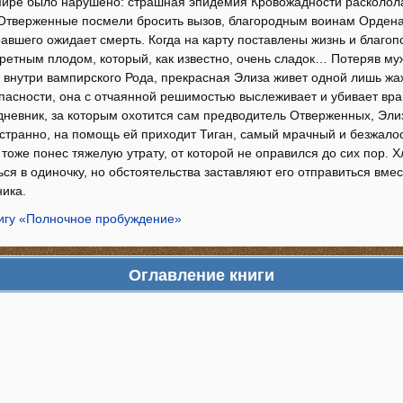
мире было нарушено: страшная эпидемия Кровожадности расколол
тверженные посмели бросить вызов, благородным воинам Ордена, 
авшего ожидает смерть. Когда на карту поставлены жизнь и благоп
претным плодом, который, как известно, очень сладок… Потеряв му
 внутри вампирского Рода, прекрасная Элиза живет одной лишь жа
асности, она с отчаянной решимостью выслеживает и убивает враго
дневник, за которым охотится сам предводитель Отверженных, Элиз
и странно, на помощь ей приходит Тиган, самый мрачный и безжало
 тоже понес тяжелую утрату, от которой не оправился до сих пор. 
ся в одиночку, но обстоятельства заставляют его отправиться вмес
ника.
нигу «Полночное пробуждение»
Оглавление книги