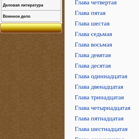
Глава четвертая
Деловая литература
Глава пятая
Военное дело
Глава шестая
Глава седьмая
Глава восьмая
Глава девятая
Глава десятая
Глава одиннадцатая
Глава двенадцатая
Глава тринадцатая
Глава четырнадцатая
Глава пятнадцатая
Глава шестнадцатая