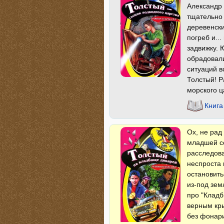
Александр 
тщательно 
деревенски
погреб и..
задвижку. 
обрадовал
ситуаций в
Толстый! Р
морского ц
Книга
Ох, не рад
младшей се
расследова
неспроста 
остановить
из-под зем
про "Кладб
верным кры
без фонари