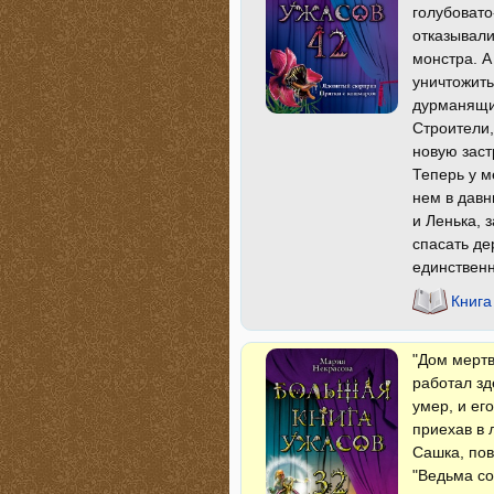
голубовато
отказывали
монстра. А
уничтожить
дурманящий
Строители
новую заст
Теперь у м
нем в давн
и Ленька, 
спасать де
единственн
Книга
"Дом мертв
работал зд
умер, и ег
приехав в 
Сашка, пов
"Ведьма со