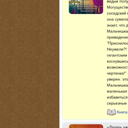
ведьм полу
Могущество
соседский 
она сумела
знает, что
Мальчишка,
привидения
"Приснилос
Неужели?! 
гигантским
коснувшис
возможност
чертенка!"
уверен: эт
Мальчишка 
маленькая 
избавиться
серьезные 
Книга
«Лагерь уж