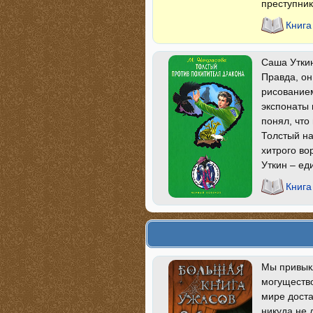
преступник
Книга
Саша Утки
Правда, он
рисование
экспонаты 
понял, что
Толстый на
хитрого во
Уткин – ед
Книга
Мы привык
могущество
мире доста
никуда не 