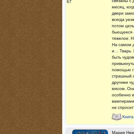
связаны с
67
месяц, ког
двери замо
всегда уез
потом целы
бьющееся с
тяжелое. Н
На самом д
и… Тварь. 
быть чудов
привыкнуть
помощью ги
страшный с
другими чу
мясом. Они
особенно е
вампирами 
не спросит
Книга
Мария Нек