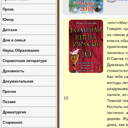
Проза
Юмор
<em>«Мест
Говорят, с
Детское
на самом д
Дом и семья
класса обы
приятелем,
Наука, Образование
началась с
И Светке 
Справочная литература
Думаешь бо
Духовность
стоматолог
Как тебе с
Документальная
методы леч
раздумывая
Прочее
палате, из
10
Темной-те
Поэзия
Костыль-но
Драматургия
частично, 
дерево. Жу
Старинное
дома, как 