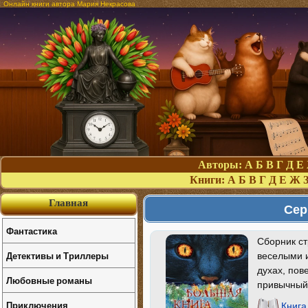
Онлайн книги автора Мария Некрасова
Авторы:
А
Б
В
Г
Д
Е
Книги:
А
Б
В
Г
Д
Е
Ж
Главная
Сер
Фантастика
Сборник ст
Детективы и Триллеры
веселыми и
духах, пов
Любовные романы
привычный
Приключения
Книга