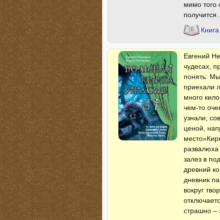
мимо того 
получится…
Книга
Евгений Не
чудесах, п
понять: Мы
приехали л
много кило
чем-то оче
узнали, со
ценой, на
место»Киря
развалюха 
залез в по
древний ко
дневник па
вокруг тво
отключаетс
страшно – 