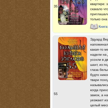
квартире: 
35
скакало чт
приглашала
только она 
Книга
Эдуард Ве
напоминали
какая-то м
надели на 
усохли в д
шахт, из п
глаза белы
будто нико
твари похо
назывались
когда прих
55
замок, а н
уезжают из
целый меся