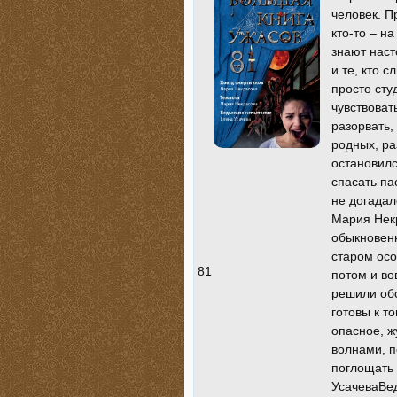
человек. П
кто-то – н
знают наст
и те, кто 
просто сту
чувствоват
разорвать,
родных, ра
остановилс
спасать па
не догадал
Мария Нек
обыкновенн
старом осо
81
потом и во
решили об
готовы к т
опасное, ж
волнами, п
поглощать 
УсачеваВе