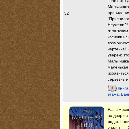
знает, что
Мальчишка,
привидения
32
"Приснилос
Неужели?! 
гигантским
коснувшис
возможност
чертенка!"
уверен: эт
Мальчишка 
маленькая 
избавиться
серьезные 
Книга
этажа. Бан
Раз в меся
на двери з
родственни
увидеть… С