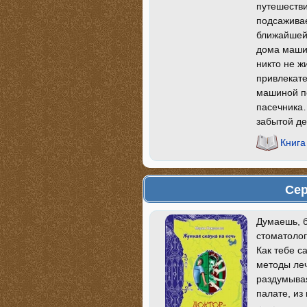
путешестви
подсаживае
ближайшей
дома машин
никто не ж
привлекате
машиной по
пасечника…
забытой де
Книга
Сер
Думаешь, б
стоматолог
Как тебе с
методы леч
раздумывая
палате, из