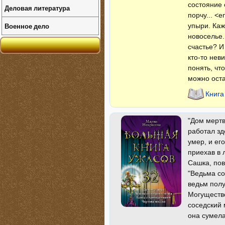
состояние 
Деловая литература
порчу... <
Военное дело
упыри. Каж
новоселье.
счастье? И
кто-то нев
понять, чт
можно оста
Книга
"Дом мертв
работал зд
умер, и ег
приехав в 
Сашка, пов
"Ведьма со
ведьм полу
Могущество
соседский 
она сумела