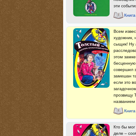
эти событ
Книга
Всем извес
художник, 
сыщик! Ну 
расследова
этом замке
бесценную 
совершил з
замешан та
если это в
загадочном
прозвищу 
названием 
Книга
Кто бы мог
деле – со