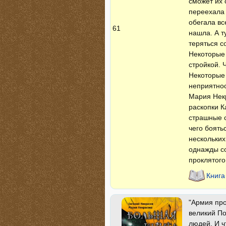
сможет их 
переехала 
обегала вс
61
нашла. А т
теряться с
Некоторые 
стройкой. 
Некоторые 
неприятнос
Мария Нек
раскопки К
страшные с
чего боять
нескольких
однажды со
проклятого
Книга
"Армия про
великий По
людей. И ч