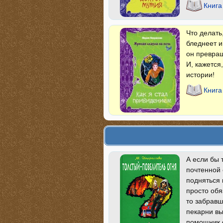
Книга
Что делать
бледнеет и
он превращ
И, кажется
истории!
Книга
А если бы 
почтенной 
подняться 
просто обя
то забравш
пекарни вы
помощник 