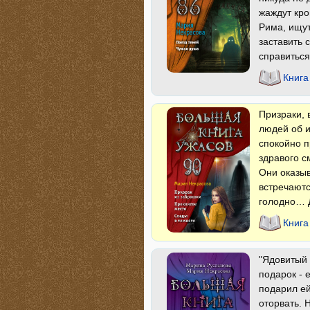
жаждут кро
Рима, ищут
заставить 
справиться
Книга
Призраки, 
людей об и
спокойно п
здравого с
Они оказыв
встречаютс
голодно… Д
Книга
"Ядовитый
подарок - 
подарил ей
оторвать. 