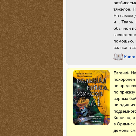
разбиваемо
тяжелое. Н
На самом д
и… Тварь.
обычной по
заснеженно
помощью. С
волчьи гла
Книга
Евгений Не
похоронен 
не предназ
по приказу
верных бой
ни один из
подземного
Конечно, я
в Ордынск.
демоны смо