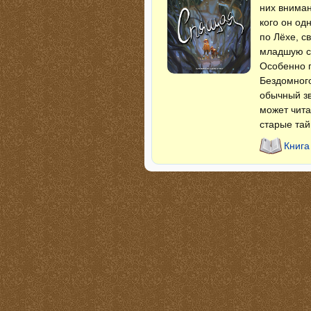
них вниман
кого он од
по Лёхе, с
младшую се
Особенно п
Бездомного
обычный зв
может чита
старые тай
Книг