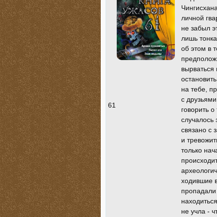
Чингисхана
личной гва
не забыл э
лишь тонка
об этом в 
предположи
вырваться 
остановить
на тебе, п
с друзьями
61
говорить о 
случалось 
связано с 
и тревожит
только нач
происходит
археологич
ходившие в
пропадали 
находиться
не учла - 