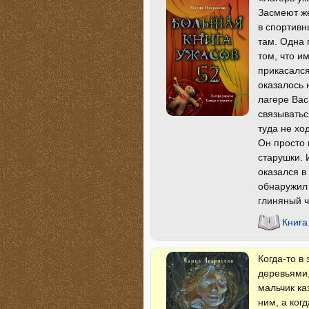
Засмеют же
в спортивн
там. Одна 
том, что и
прикасался
оказалось 
лагере Вас
связыватьс
туда не хо
Он просто 
старушки. 
оказался в
обнаружил 
глиняный 
Книга
Когда-то в
деревьями,
мальчик ка
ним, а ког