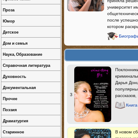
приняла решени
университет и
Проза
общетехническ
после успешно 
Юмор
котором раскр
Детское
Биографи
Дом и семья
Наука, Образование
Справочная литература
Поклонники
Духовность
криминальн
Дарья Донц
Документальная
популярные
3
рассказов,
Прочее
Книга
Поэзия
Драматургия
Старинное
В новом с