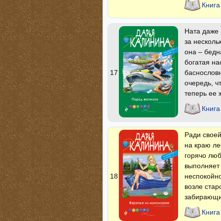
Книга
Ната даже 
за несколь
она – бедн
богатая на
баснословн
17
очередь, ч
теперь ее 
Книга
Ради своей
на краю ле
горячо люб
выполняет 
неспокойно
18
возле стар
забирающий
Книга