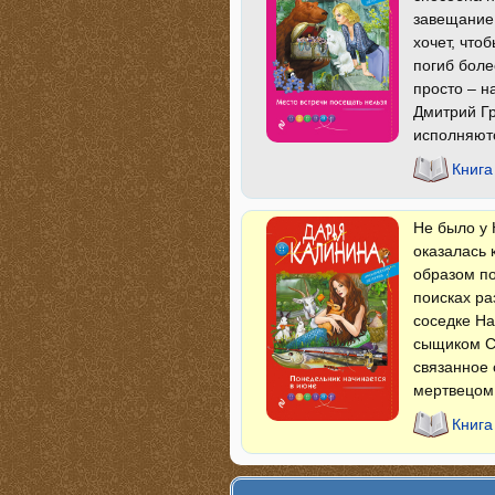
завещание 
хочет, что
погиб боле
просто – н
Дмитрий Гр
исполняю
Книга
Не было у 
оказалась 
образом по
поисках ра
соседке На
сыщиком С
связанное 
мертвецо
Книга