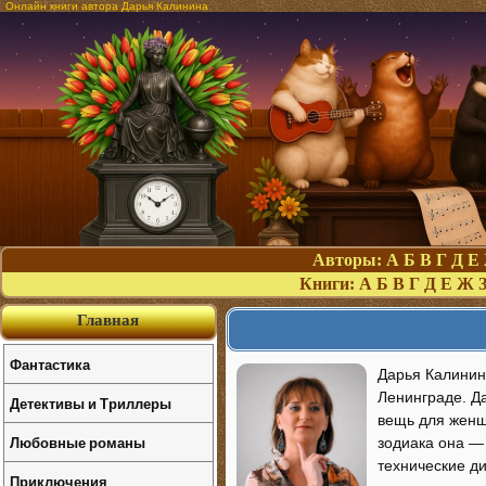
Онлайн книги автора Дарья Калинина
Авторы:
А
Б
В
Г
Д
Е
Книги:
А
Б
В
Г
Д
Е
Ж
Главная
Фантастика
Дарья Калинин
Ленинграде. Да
Детективы и Триллеры
вещь для женщ
Любовные романы
зодиака она —
технические ди
Приключения