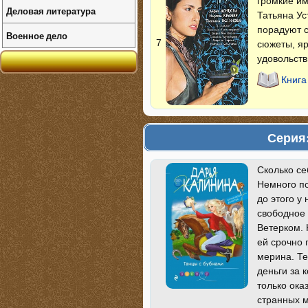
громкие и
Деловая литература
Татьяна Ус
порадуют 
Военное дело
7
сюжеты, яр
удовольств
Книга
Серия:
Сколько се
Немного по
до этого у
свободное
Ветерком. 
ей срочно 
мерина. Т
деньги за 
только ока
странных 