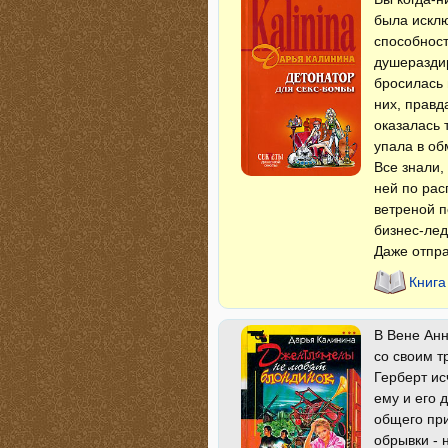
была исклю
способност
душеразди
бросилась 
них, правд
оказалась 
упала в об
Все знали,
ней по рас
ветреной п
бизнес-лед
Даже отпра
Книга
В Вене Анн
со своим т
Герберт ис
ему и его 
общего при
обрывки - 