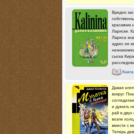
Вредно за
собственны
красавчик 
Лариске. К
Лариса зна
адрес ее к
незнакомец
сыска Кира
расследова
Книга
Давая кля
вокруг. По
соглядатаи
и думать н
рай в двух
возле холо
вместе с м
Теперь дев