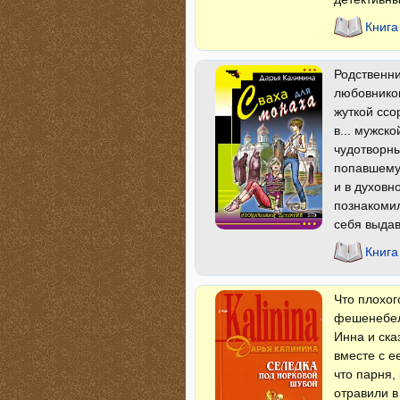
Книга
Родственни
любовников
жуткой ссо
в... мужск
чудотворн
попавшему 
и в духовн
познакомил
себя выдав
Книга
Что плохог
фешенебель
Инна и ска
вместе с е
что парня,
отравили в