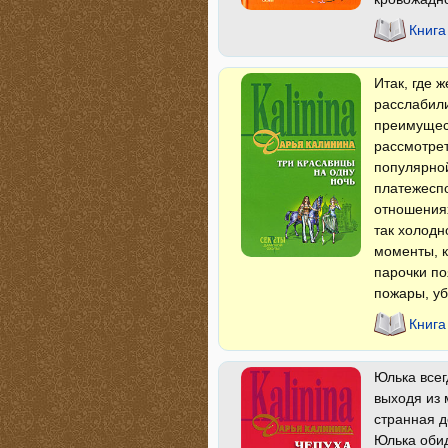
Книга
Итак, где 
расслабил
преимущест
рассмотрет
популярной
платежеспо
отношения
так холодн
моменты, к
парочки по
пожары, уб
Книга
Юлька всег
выходя из 
странная д
Юлька обид