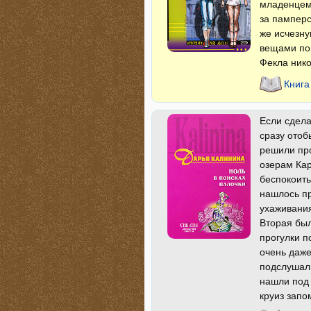
младенцем 
за памперс
же исчезну
вещами пог
Фекла ник
Книга
Если сдела
сразу отоб
решили про
озерам Кар
беспокоить
нашлось п
ухаживани
Вторая был
прогулки п
очень даже
подслушали
нашли под 
круиз зап