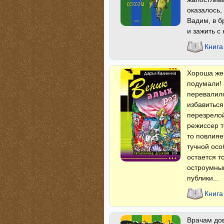
оказалось,
Вадим, в б
и зажить с
Книга
Хороша же 
подумали! 
перевалило
избавиться
перезрелой
режиссер т
то повлияе
тучной осо
остается т
остроумным
публики...
Книга
Врачам дов