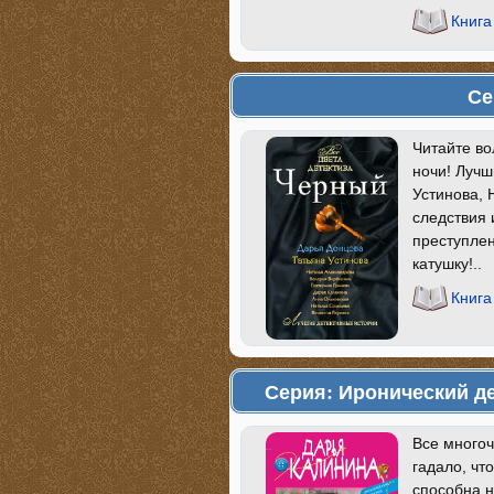
Книга
Се
Читайте во
ночи! Лучш
Устинова, 
следствия 
преступлен
катушку!..
Книга
Серия: Иронический д
Все много
гадало, чт
способна н