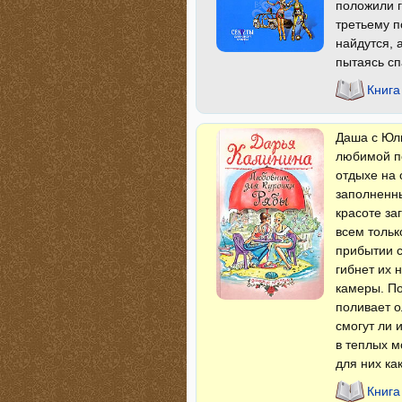
положили г
третьему п
найдутся, 
пытаясь сп
Книга
Даша с Юль
любимой по
отдыхе на 
заполненн
красоте за
всем тольк
прибытии с
гибнет их 
камеры. По
поливает о
смогут ли 
в теплых м
для них ка
Книга