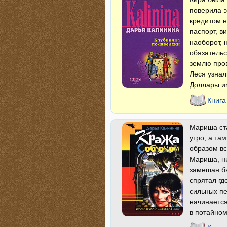
поверила э
кредитом н
паспорт, в
наоборот, 
обязательс
землю пров
Леся узнал
Доллары им
Книга
Мариша ста
утро, а та
образом вс
Мариша, ни
замешан б
спрятал гд
сильных пе
начинается
в потайном