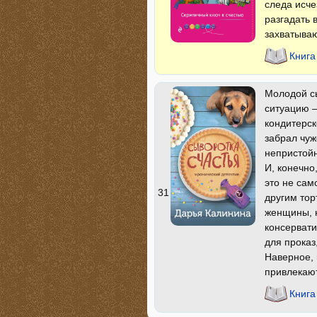
следа исч
разгадать 
захватыва
Книга
Молодой с
ситуацию –
кондитерск
забрал чуж
непристойн
И, конечно
это не сам
31
другим тор
женщины, 
консервати
для проказ
Наверное,
привлекаю
Книга