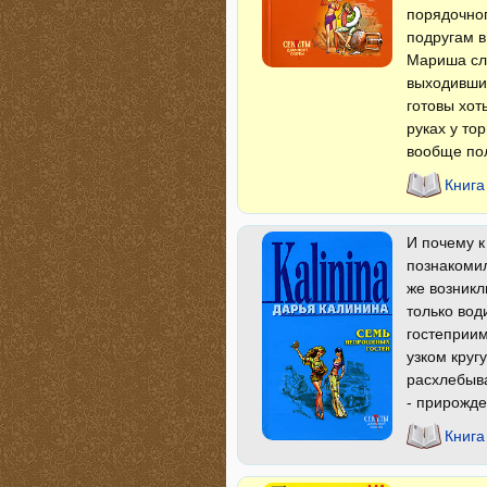
порядочног
подругам в
Мариша слу
выходивших
готовы хот
руках у то
вообще пол
Книга
И почему к
познакомил
же возникл
только вод
гостеприим
узком кругу
расхлебыва
- прирожде
Книга