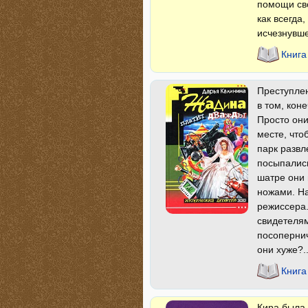
помощи сво
как всегда
исчезнувше
Книга
Преступлен
в том, кон
Просто они
месте, что
парк развл
посыпались
шатре они 
ножами. На
режиссера.
свидетелям
посопернич
они хуже?.
Книга
Кира была 