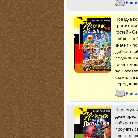
Книга
Поездка ко
трагически
гостей - С
небрежно б
значит - п
доблестной
подруга Ин
гибнет жен
же - охотя
фамильных 
передралас
Книга
Переступая
даже предп
собиралась
проучить с
новогоднюю