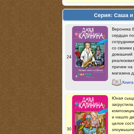
Серия: Саша и
Вероника б
сердцах п
сотрудники
со своими
домашний к
24
реализоват
причем на 
магазина 
Книга
Юная сыщи
загрустила
композиции
и нашло де
целое сост
30
злоумышле