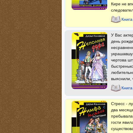
Кире не вп
следовател
Книга
У Вас акте
день рожде
несравненн
украшавшу
чертова ш
быстренько
любительн
выяснили, 
Книга
Стресс - л
два месяца
пребывала 
гости явил
существова