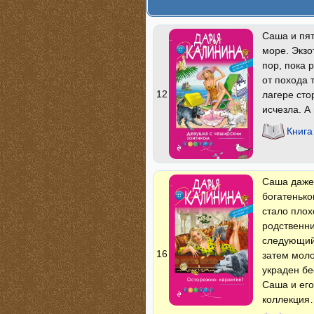
Саша и пят
море. Экзо
пор, пока 
от похода 
12
лагере сто
исчезла. А
Книга
Саша даже 
богатенько
стало плох
родственни
следующий
16
затем моло
украден бе
Саша и его
коллекция