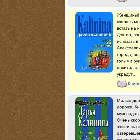
Женщины! 
взялась мы
встать на 
Доктор, во
исчезать в
Алексеевич
города, ин
голыми рук
похитил ст
украдут…
Книга
Милые деру
дороже. Ки
муж надава
Очень скор
заикаясь о
озверевшег
жалостлива