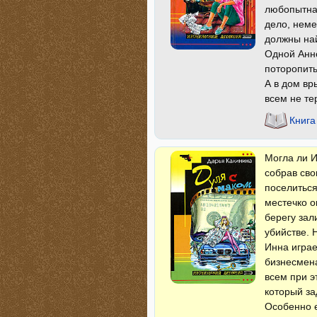
любопытная
дело, неме
должны на
Одной Анне
поторопить
А в дом в
всем не те
Книга
Могла ли И
собрав сво
поселиться
местечко о
берегу зал
убийстве. 
Инна играе
бизнесмена
всем при э
который за
Особенно е