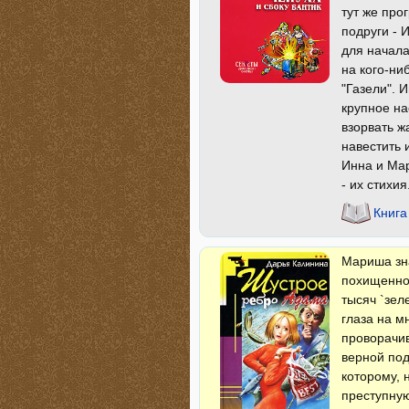
тут же про
подруги - 
для начала
на кого-ни
"Газели". 
крупное на
взорвать ж
навестить 
Инна и Мар
- их стихия.
Книга
Мариша зна
похищенног
тысяч `зел
глаза на м
проворачи
верной под
которому, 
преступную