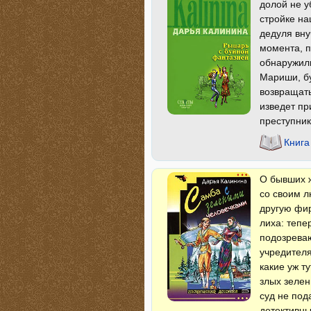
долой не у
стройке на
дедуля вну
момента, п
обнаружили
Мариши, бу
возвращать
изведет пр
преступника
Книга
О бывших ж
со своим л
другую фир
лиха: тепе
подозреваю
учредителя
какие уж т
злых зелен
суд не под
детективны