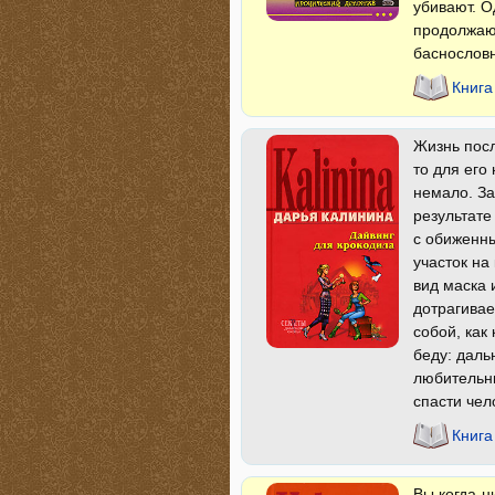
убивают. О
продолжаю
баснословн
Книга
Жизнь посл
то для его
немало. За
результате
с обиженн
участок на
вид маска 
дотрагивае
собой, как
беду: даль
любительни
спасти чело
Книга
Вы когда-н