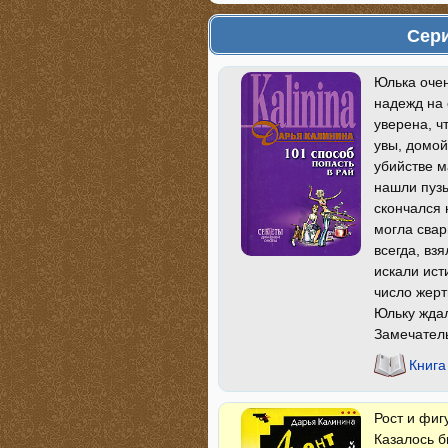
Сер
Юлька очен
надежд на 
уверена, ч
увы, домой
убийстве м
нашли пузы
скончался 
могла свар
всегда, вз
искали ист
число жерт
Юльку ждал
Замечатель
Книга
Рост и фиг
Казалось б