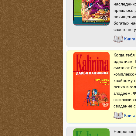
наследнико
пришлось р
похищения,
богатых на
своего не 
Книга
Когда тебя
идиотизм! 
считают Ле
комплексом
хвойному л
психа в го
злодеем. Ф
эксклюзивн
свидание 
Книга
Непрошеный