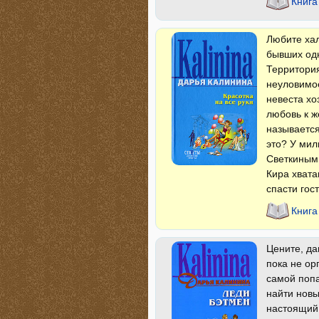
Книга
Любите хал
бывших одн
Территория
неуловимо
невеста хо
любовь к ж
называется
это? У мил
Светкиным
Кира хвата
спасти гос
Книга
Цените, да
пока не ор
самой попа
найти новы
настоящий 