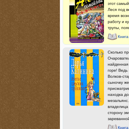
этот самый
Леся под в
время возн
работу и к
трупы, поя
Книга
Сколько пр
Очаровател
найденная
горе! Ведь
Волков-ста
сыночку же
присматрив
находка до
мезальянс.
владелица 
сторону эм
зареванно
Книга