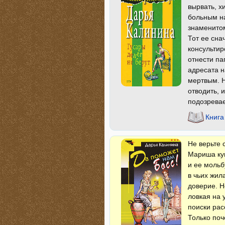
вырвать, х
больным на
знаменитом
Тот ее сна
консультир
отнести па
адресата н
мертвым. Н
отводить, 
подозревае
Книга
He верьте 
Мариша ку
и ее мольб
в чьих жил
доверие. Н
ловкая на 
поиски рас
Только поч