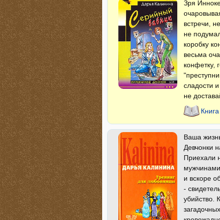
Зря Иннок
очаровывая
встречи, н
не подумал
коробку ко
весьма оча
конфетку, 
"преступни
сладости и
не достава
Книга
Ваша жизнь
Девчонки н
Приехали н
мужчинами,
и вскоре о
- свидете
убийство. 
загадочных
кровожадн