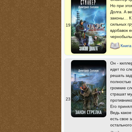
Но при это
Долга. А в
законы… К 
сильных гр
19
вдобавок е
чернобыль
Книга
Он - килле
идет по сл
решать зад
полностью 
громкие сл
страшат му
23
противнико
Его принял
Ведь какое
есть свое 
остального