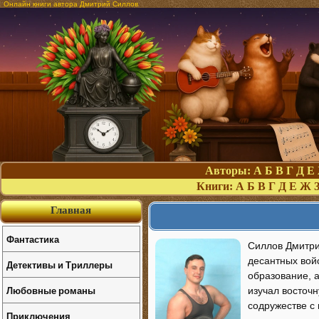
Онлайн книги автора Дмитрий Силлов
Авторы:
А
Б
В
Г
Д
Е
Книги:
А
Б
В
Г
Д
Е
Ж
Главная
Фантастика
Силлов Дмитри
десантных вой
Детективы и Триллеры
образование, 
Любовные романы
изучал восточн
содружестве с
Приключения