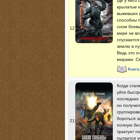
где у него
крылатые м
выживших в
способны п
сном боевы
12
мире не вс
спускается
землю в пу
Ведь это о
мирами. См
Книга
Когда стал
уйти быстр
последних 
он получил
группировк
бороться з
21
полную бе
трактует п
пытается у