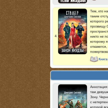
Тем, кто н
таким отст
которого р
прозвищу С
пространст
4
никто не п
которому я
откажется,
пожертвова
Книга
Аннотация:
там девушк
Зону. Черн
с нетерпен
которой вс