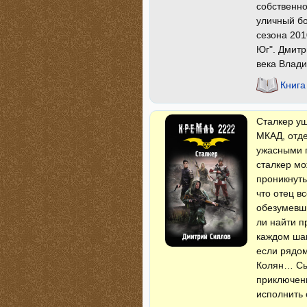
собственн
уличный бо
сезона 201
Юг". Дмитр
века Влад
Книга
Сталкер уш
МКАД, отд
ужасными п
сталкер мо
проникнуть
что отец в
обезумевш
ли найти п
каждом ша
если рядом
Колян… Сын
приключени
исполнить 