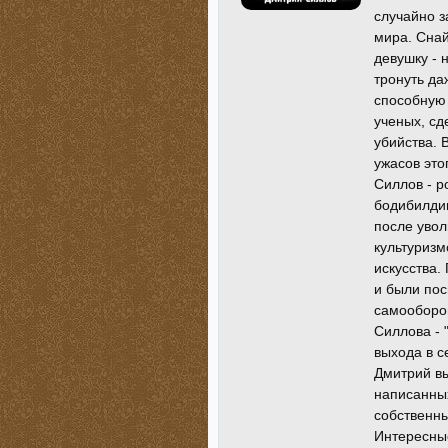
случайно з
мира. Снай
девушку - 
тронуть да
способную 
ученых, сд
убийства. 
ужасов это
Силлов - р
бодибилдин
после увол
культуризм
искусства.
и были по
самооборо
Силлова - 
выхода в с
Дмитрий вы
написанных
собственны
Интересные