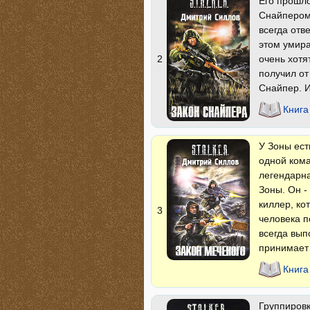
Его прошло
Снайпером.
всегда отв
этом умира
очень хотя
2
получил от
Снайпер. И
Книга
У Зоны ест
одной кома
легендарна
Зоны. Он -
киллер, ко
3
человека п
всегда вып
принимает
Книга
Группиров