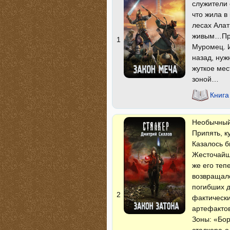
служители 
что жила в
лесах Алат
живым…Пра
1
Муромец. И
назад, нуж
жуткое мес
зоной…
Книга
Необычный 
Припять, 
Казалось б
Жесточайши
же его теп
возвращал
погибших д
2
фактически
артефактов
Зоны: «Бор