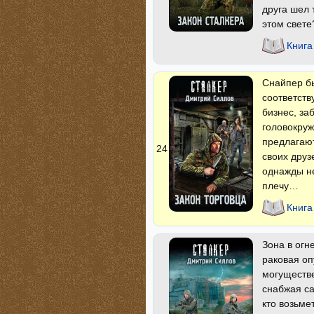
друга шел т
этом свете
Книга
Снайпер бы
соответств
бизнес, за
головокруж
предлагают
24
своих друз
однажды не
плечу…
Книга
Зона в огн
раковая оп
могуществе
снабжая с
кто возьме