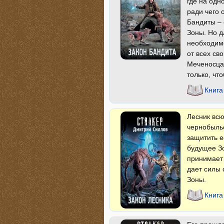
где на одн
ради чего 
Бандиты – 
Зоны. Но д
необходимо
от всех св
Меченосца.
только, чт
Книга
Лесник всю
чернобыльс
защитить е
будущее Зо
принимает 
дает силы 
Зоны.
Книга