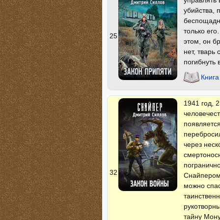
управлять
убийства, 
беспощадно
только его
25
этом, он б
нет, тварь
погибнуть 
Книга
1941 год, 
человечест
появляется
перебросил
через неск
смертоносн
погранично
32
Снайпером,
можно спас
таинственн
рукотворны
тайну Мону