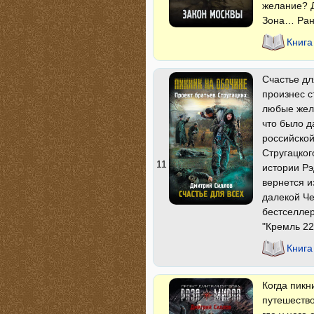
желание? Д
Зона… Ране
Книга
Счастье дл
произнес с
любые жел
что было д
российской
Стругацко
11
истории Рэ
вернется и
далекой Че
бестселлер
"Кремль 22
Книга
Когда пикн
путешеств