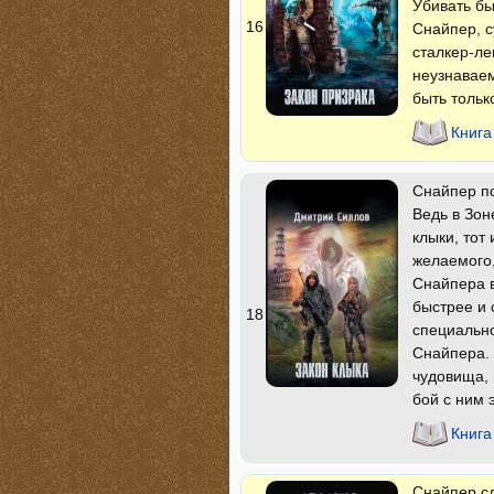
Убивать быс
16
Снайпер, с
сталкер-ле
неузнавае
быть только
Книга
Снайпер по
Ведь в Зон
клыки, тот
желаемого,
Снайпера в
быстрее и 
18
специально
Снайпера. 
чудовища, 
бой с ним 
Книга
Снайпер сд