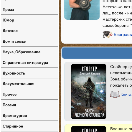
которые в нас
Несколько лет
Проза
лиц, после - 
мастерских ст
Юмор
самообороны "
Детское
Биографи
Дом и семья
Наука, Образование
Справочная литература
Снайпер сд
Духовность
невозможно
Зона обычн
Документальная
пожалеть о
Прочее
Книга
Поэзия
Драматургия
Старинное
Военные о