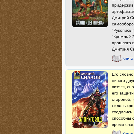
придержива
артефактам
Дмитрий Си
самооборо
"Рукопись 
"Кремль 22
прошлого 
Дмитрия С
Книга
Его словно
ничего дру
витязя, сн
его защитн
стороной, 
лилась кро
сходились 
способны с
время сла
Книга