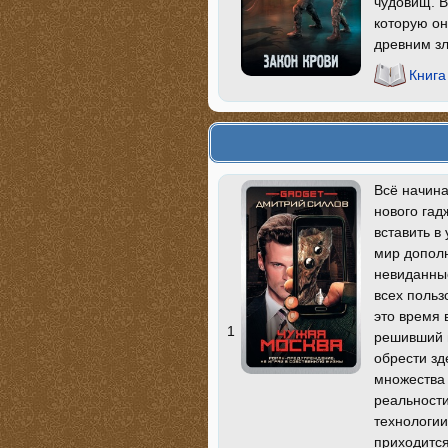
чудовищ. В
которую он
древним з
Книга
Всё начина
нового га
вставить в
мир дополн
невиданные
всех поль
это время 
1
решивший в
обрести зд
множества 
реальности
технологии
приходится