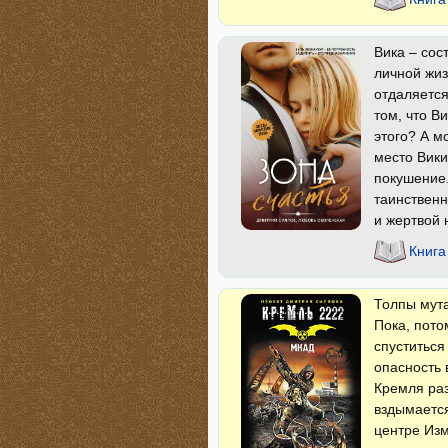
Вика – сос
личной жиз
отдаляется
том, что В
этого? А м
место Вики
покушение.
таинственн
и жертвой
Книга
Толпы мута
Пока, пото
спуститься
опасность 
Кремля раз
вздымается
центре Изм