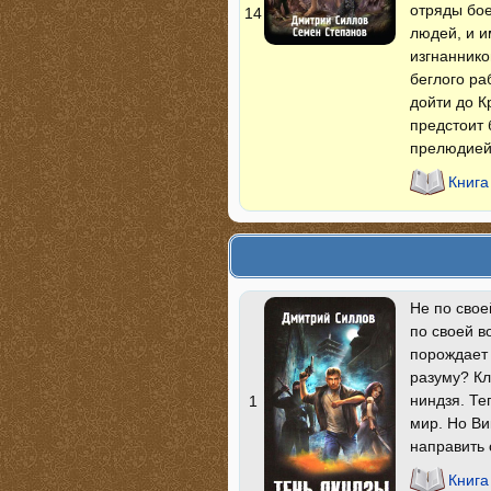
отряды бое
14
людей, и и
изгнаннико
беглого р
дойти до К
предстоит 
прелюдией 
Книга
Не по свое
по своей в
порождает 
разуму? Кл
ниндзя. Те
1
мир. Но Ви
направить 
Книга