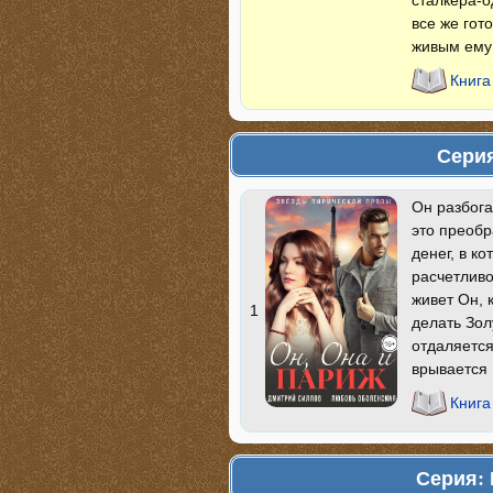
сталкера-
все же гот
живым ему 
Книга
Серия
Он разбога
это преобр
денег, в к
расчетливо
живет Он, 
1
делать Зол
отдаляется
врывается 
Книга
Серия: 