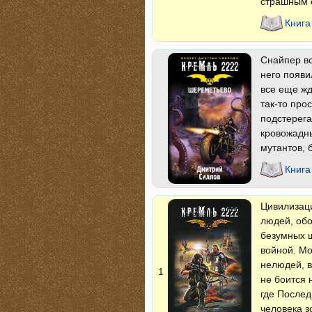
страшным 
Книга
Снайпер в
него появи
все еще жд
так-то про
подстерег
кровожадны
мутантов,
Книга
Цивилизаци
людей, обо
безумных ш
войной. М
нелюдей, в
1
не боится 
где Послед
человека з