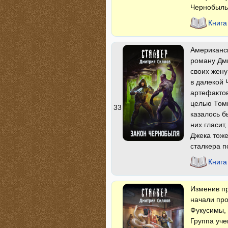
Чернобыль
Книга
Американск
роману Дми
своих жену
в далекой
артефакто
целью Томп
33
казалось б
них гласит
Джека тоже
сталкера 
Книга
Изменив п
начали про
Фукусимы, 
Группа уче