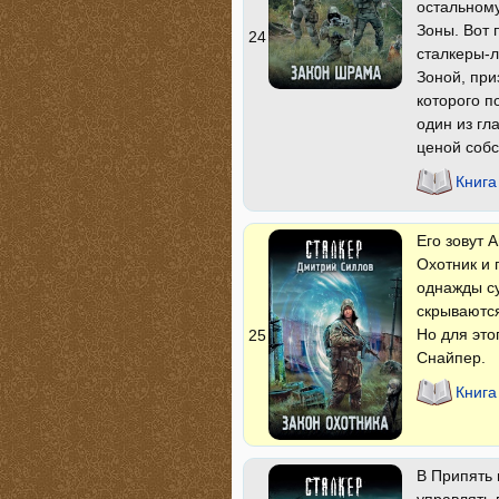
остальному
Зоны. Вот 
24
сталкеры-
Зоной, при
которого п
один из гл
ценой собс
Книга
Его зовут 
Охотник и 
однажды су
скрываютс
Но для это
25
Снайпер.
Книга
В Припять 