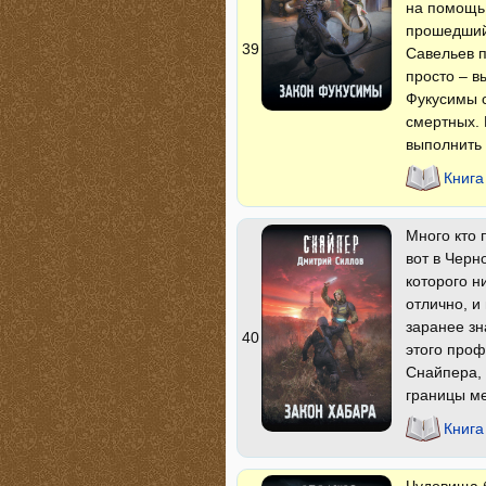
на помощь,
прошедший 
39
Савельев п
просто – в
Фукусимы 
смертных. 
выполнить 
Книга
Много кто 
вот в Черн
которого н
отлично, и
заранее зн
40
этого проф
Снайпера, 
границы м
Книга