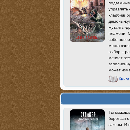
подземными
управлять 
кладбищ б
демоны-кут
мутанты-д
пламени. М
себе новое
места заня
выбор – ра
меняет все
заполненну
может изме
Книга
Ты можешь 
бороться с
законы. И 