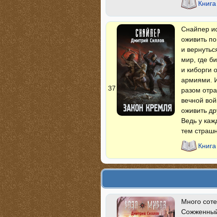
Книга
Снайпер ис
оживить по
и вернутьс
мир, где б
и киборги 
армиями. И
37
разом отра
вечной вой
оживить др
Ведь у каж
тем страшн
Книга
Много соте
Сожженный 