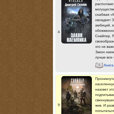
расползают
могуществе
снабжая «М
овладеет З
амбиций, е
обожженно
4
Снайпер, 
своеобразн
это не важ
Закон наем
лучше все-
Книга
Проникнуть
населенну
назовет эт
подпитывае
свихнувши
9
жив. И раз
попытаться