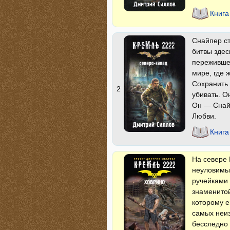
Книга
Снайпер ст
битвы здес
пережившей
мире, где 
Сохранить 
2
убивать. О
Он — Снайп
Любви.
Книга
На севере 
неуловимы
ручейками 
знаменитой
которому е
самых неиз
бесследно 