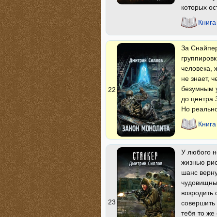
которых о
Книга
За Снайпер
группировк
человека, 
не знает, 
безумным у
22
до центра 
Но реально
Книга
У любого н
жизнью рис
шанс верну
чудовищны
возродить 
23
совершить 
тебя то же