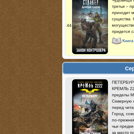
Чудовища б
третьи – п
приходит м
существа. 
могущество
44
придется 
Книга
Сер
ПЕТЕРБУРГ
КРЕМЛЬ 222
пределы Мо
Северную с
перед чита
Город, сож
по-прежнем
чьи предки
за место п