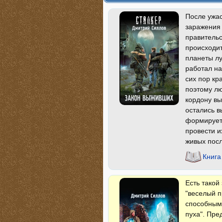
После ужа
заражения 
правительс
происходи
планеты лу
работал на
сих пор кр
поэтому лю
кордону вы
остались в
формирует 
провести и
живых посл
Книга
Есть такой
"веселый п
способным 
пуха". Пре