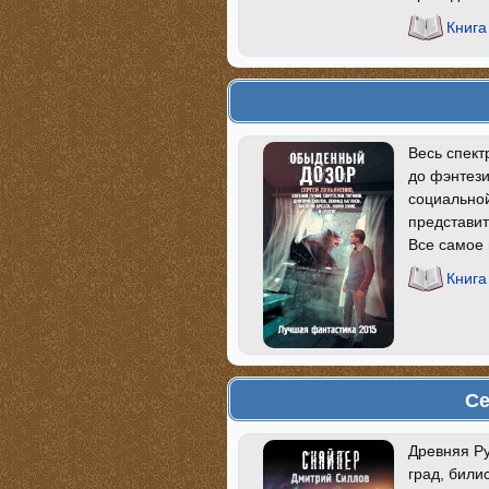
Книга
Весь спект
до фэнтези
социальной
представит
Все самое 
Книга
Се
Древняя Р
град, били