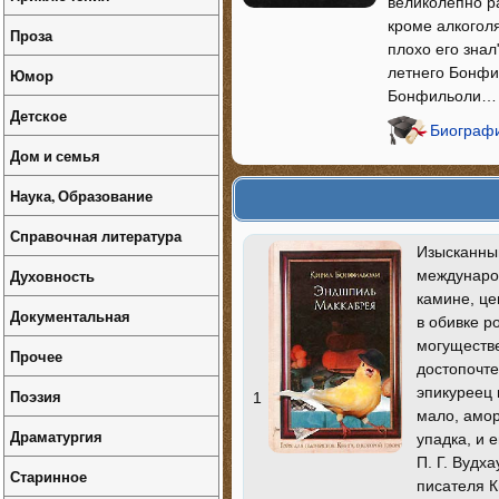
великолепно ра
кроме алкоголя
Проза
плохо его знал
летнего Бонфи
Юмор
Бонфильоли…
Детское
Биографи
Дом и семья
Наука, Образование
Справочная литература
Изысканный
Духовность
международ
камине, ц
Документальная
в обивке р
могуществе
Прочее
достопочте
эпикуреец 
Поэзия
1
мало, амор
Драматургия
упадка, и 
П. Г. Вудх
Старинное
писателя 