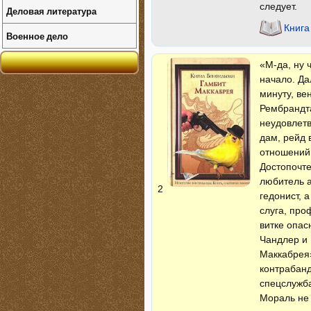
следует.
Деловая литература
Книга
Военное дело
«М-да, ну 
начало. Д
минуту, ве
Рембрандта
неудовлет
дам, рейд 
отношений 
Достопочт
любитель а
2
гедонист, 
слуга, про
витке опас
Чандлер и 
Маккабрея»
контрабанд
спецслужба
Мораль не 