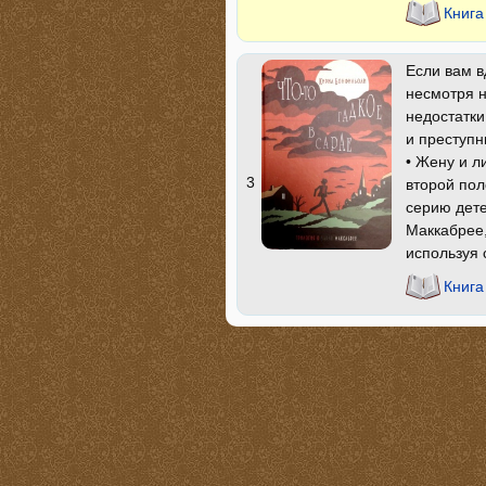
Книга
Если вам в
несмотря н
недостатки
и преступн
• Жену и л
3
второй по
серию дете
Маккабрее,
используя 
Книга