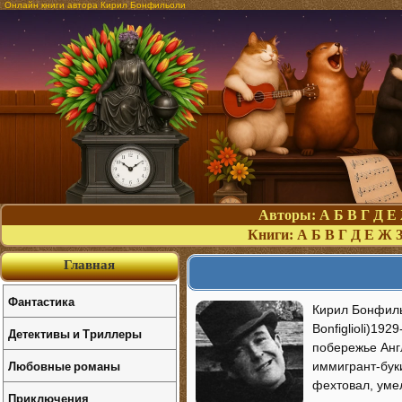
Онлайн книги автора Кирил Бонфильоли
Авторы:
А
Б
В
Г
Д
Е
Книги:
А
Б
В
Г
Д
Е
Ж
Главная
Фантастика
Кирил Бонфильол
Bonfiglioli)1
Детективы и Триллеры
побережье Англ
Любовные романы
иммигрант-бук
фехтовал, уме
Приключения