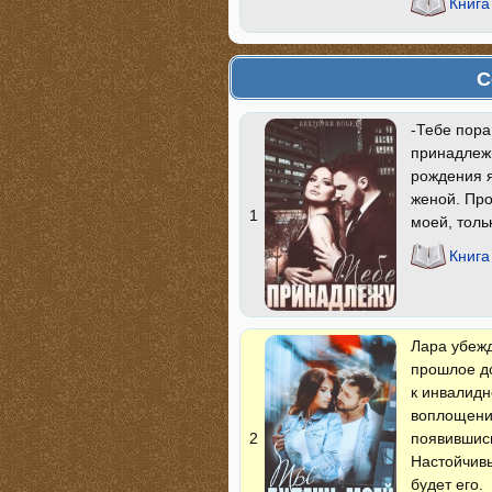
Книга
С
-Тебе пора
принадлежи
рождения 
женой. Про
1
моей, толь
Книга
Лара убеж
прошлое до
к инвалидн
воплощение
появившись
2
Настойчивы
будет его.