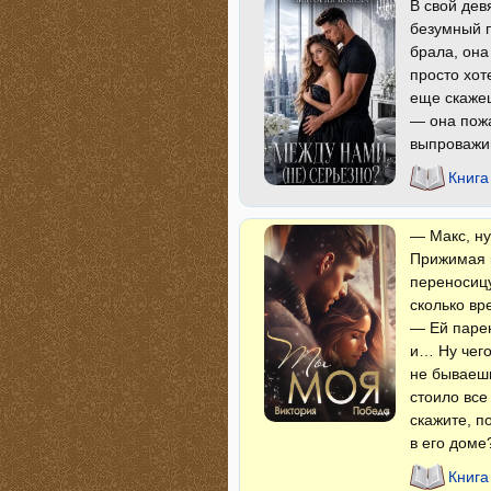
В свой де
безумный п
брала, она
просто хот
еще скажеш
— она пож
выпроважи
Книга
— Макс, ну
Прижимая к
переносицу
сколько вр
— Ей парен
и… Ну чего
не бываешь
стоило все
скажите, п
в его доме
Книга