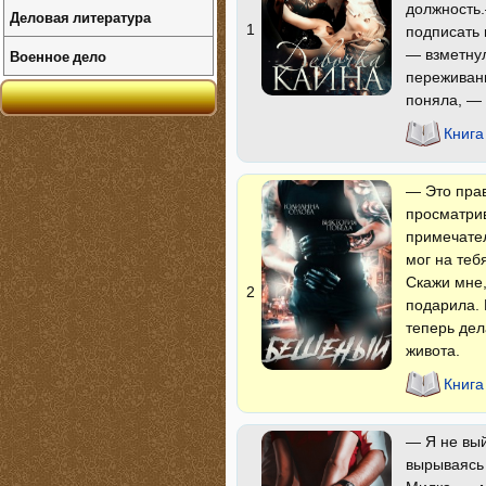
должность.
Деловая литература
1
подписать 
— взметнул
Военное дело
переживани
поняла, —
Книга
— Это прав
просматрив
примечател
мог на теб
Скажи мне,
2
подарила. 
теперь дел
живота.
Книг
— Я не вый
вырываясь 