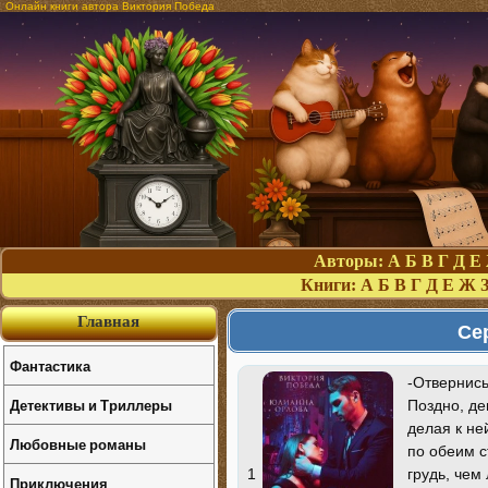
Онлайн книги автора Виктория Победа
Авторы:
А
Б
В
Г
Д
Е
Книги:
А
Б
В
Г
Д
Е
Ж
Главная
Се
Фантастика
-Отвернись
Детективы и Триллеры
Поздно, де
делая к не
Любовные романы
по обеим с
грудь, чем
1
Приключения