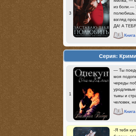
Милка, — 
из боли.— 
полюбишь…
3
взгляд про
ДА! А ТЕБ
Книга
Серия: Крим
— Ты поед
моя подопе
череды поб
уродливые 
1
тьмы и стр
человек, н
Книга
-Я тебя ку