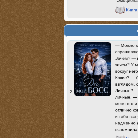
*Эмоциона
Книга
— Можно м
спрашиваю,
Зачем? — к
зачем? У м
вокруг нег
Какие? — б
взглядом, 
Личные? — 
2
личные. — 
меня его и
отлично ко
и тебя все
надменно д
вспомнила 