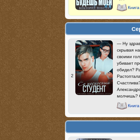
Книга
Се
— Ну здрав
скрывая на
своими гол
убивает пр
обидел? Ра
2
Растоптала
Счастлива?
Александро
молчишь? 
Книга