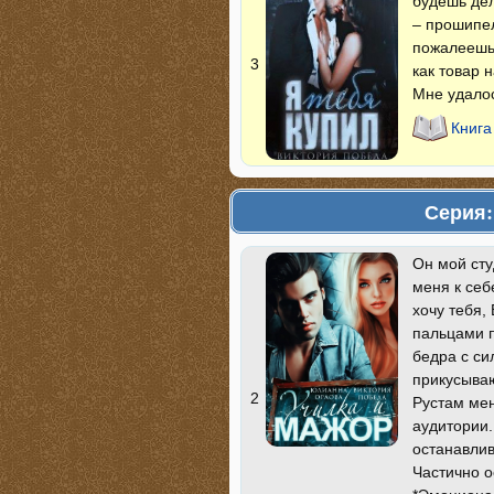
будешь дел
– прошипел
пожалеешь!
3
как товар 
Мне удалос
Книга
Серия:
Он мой сту
меня к себ
хочу тебя,
пальцами п
бедра с си
прикусываю
2
Рустам мен
аудитории.
останавлив
Частично о