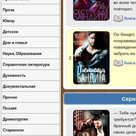
во всем те
повторил.
Проза
Книга
Юмор
Детское
Он бандит,
понравившу
Дом и семья
наваждение
Наука, Образование
забрать ее
2
Книга
Справочная литература
Духовность
Документальная
Прочее
Сери
Поэзия
— Тебе ну
Драматургия
требуется?
брачный до
Старинное
своих целе