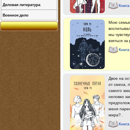
Деловая литература
Книга
Военное дело
Мою семью 
воспитывал
мы чувству
взяться за
Книга
Двое на ос
от смеха, 
самого зак
неловко за
предположи
меня парен
мира?..
Книга