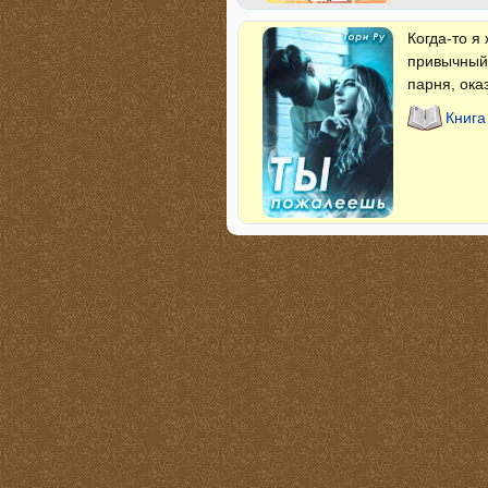
Когда-то я
привычный 
парня, ока
Книга