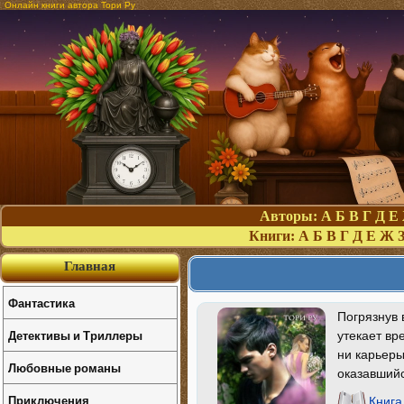
Онлайн книги автора Тори Ру
Авторы:
А
Б
В
Г
Д
Е
Книги:
А
Б
В
Г
Д
Е
Ж
Главная
Фантастика
Погрязнув 
Детективы и Триллеры
утекает вр
ни карьеры
Любовные романы
оказавшийс
Приключения
Книга