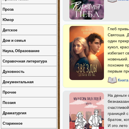
Проза
Юмор
Глеб привы
Детское
Святоша. Д
Дом и семья
один прекр
кукол, кра
Наука, Образование
избегает с
новенький.
Справочная литература
похожие пр
Духовность
первым пре
Книга
Документальная
Прочее
На деньги 
безнаказан
Поэзия
счастливой
Драматургия
границей с
братом, ко
Старинное
И это лето