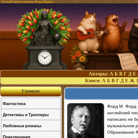
Онлайн книги автора Форд Мэдокс
Авторы:
А
Б
В
Г
Д
Е
Книги:
А
Б
В
Г
Д
Е
Ж
Главная
Фантастика
Форд М. Форд -
английский пис
Детективы и Триллеры
написано не бы
Любовные романы
музыкальном р
Образование Ф
Приключения