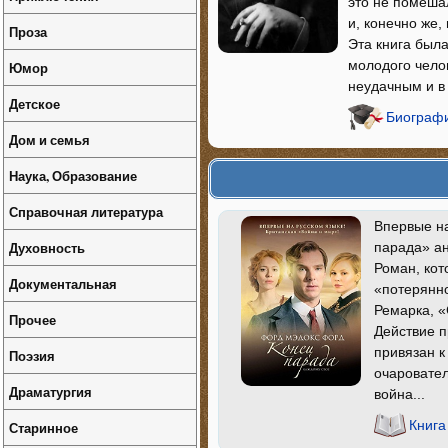
это не помеша
и, конечно же,
Проза
Эта книга был
молодого челов
Юмор
неудачным и в
Детское
Биографи
Дом и семья
Наука, Образование
Справочная литература
Впервые на
Духовность
парада» ан
Роман, кот
Документальная
«потерянно
Ремарка, «
Прочее
Действие п
привязан к
Поэзия
очаровател
Драматургия
война...
Книга
Старинное