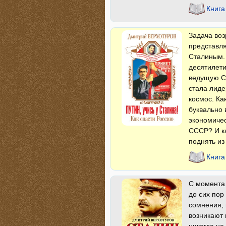
Книга
Задача воз
представл
Сталиным. 
десятилети
ведущую Св
стала лиде
космос. Ка
буквально 
экономичес
СССР? И ка
поднять из
Книга
С момента 
до сих пор
сомнения, 
возникают 