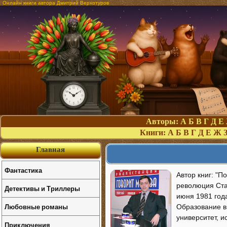
Онлайн книги автора Дмитрий Верхотуров
Авторы:
А
Б
В
Г
Д
Е
Книги:
А
Б
В
Г
Д
Е
Ж
Главная
Фантастика
Автор книг: "П
революция Ста
Детективы и Триллеры
июня 1981 года
Любовные романы
Образование в
университет, и
Приключения