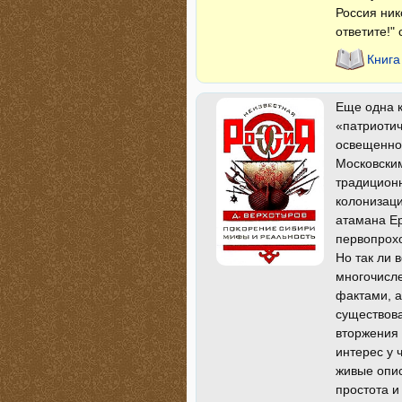
Россия ник
ответите!" 
Книга
Еще одна 
«патриотич
освещенно
Московским
традиционн
колонизаци
атамана Ер
первопрохо
Но так ли 
многочисл
фактами, а
существова
вторжения 
интерес у 
живые опис
простота и