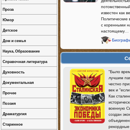
деятельностью
потомственный
Проза
известен как 
Политические в
Юмор
с коренными н
Детское
настоящему…
Дом и семья
Биографи
Наука, Образование
С
Справочная литература
Духовность
"Было врем
лучшим па
Документальная
честно при
век и "есл
Прочее
Как сталин
историчес
Поэзия
военную С
Драматургия
создан эко
объединенн
Старинное
рекордные 