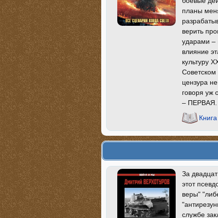
боевые дей
планы меня
разрабатыв
верить про
ударами – 
влияние эт
культуру X
Советском 
цензура не
говоря уж 
– ПЕРВАЯ.
Книга
За двадцат
этот псевд
веры" "либ
"антирезун
службе зак