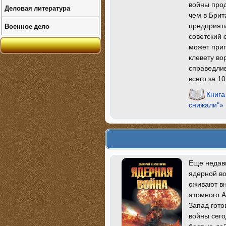
войны прод
Деловая литература
чем в Брит
Военное дело
предприяти
советский
может при
клевету во
справедлив
всего за 10
Книга
снижали"»
Еще недавн
ядерной во
оживают вн
атомного 
Запад гото
войны сего