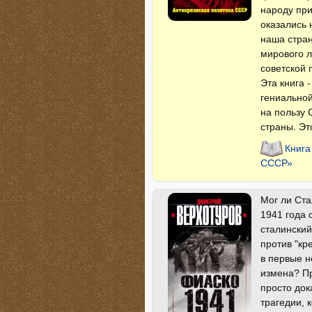
народу при
оказались 
наша стран
мирового л
советской 
Эта книга 
гениальной
на пользу 
страны. Эт
Книга
СССР»
Мог ли Ста
1941 года 
сталинский
против "кр
в первые н
измена? Пр
просто док
трагедии, 