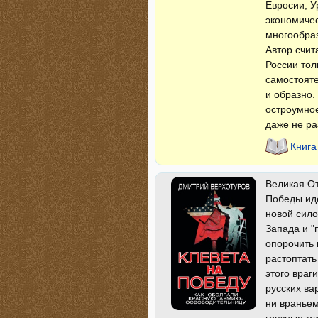
Евросии, У
экономичес
многообраз
Автор счит
России тол
самостояте
и образно.
остроумное
даже не ра
Книга
Великая От
Победы ид
новой сило
Запада и "
опорочить 
растоптать
этого враг
русских ва
ни враньем