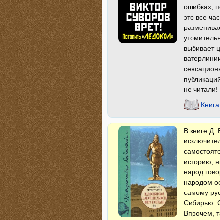
ошибках, п
это все ча
разменивае
утомительн
выбивает ц
ватерлинии
сенсационн
публикаций
не читали!
Книга
В книге Д.
исключител
самостояте
историю, н
народ гово
народом ос
самому рус
Сибирью. С
Впрочем, т