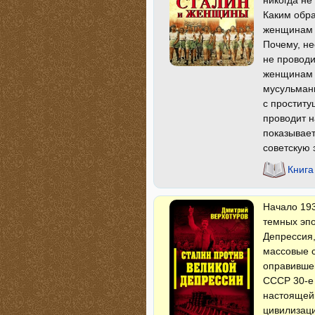
никогда не
Каким обра
женщинам 
Почему, не
не провод
женщинам 
мусульманк
с проститу
проводит н
показывает
советскую 
Книга
Начало 193
темных эпо
Депрессия,
массовые с
оправившег
СССР 30-е 
настоящей
цивилизаци