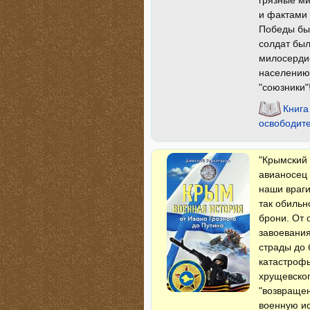
грязные м
и фактами 
Победы был
солдат был
милосерди
населению 
"союзники"
Книга
освободит
"Крымский
авианосец 
наши враги
так обильн
брони. От 
завоевания
страды до 
катастрофы
хрущевског
"возвращен
военную ис