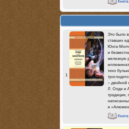
Книга
Это было в
ставших е
Юнга-Молч
и безвестн
железную р
иллюминат
тихо бульк
1
троглодит
– двойной 
Л. Олди и
традиции, 
написанные
и «Алюмен»
Книга