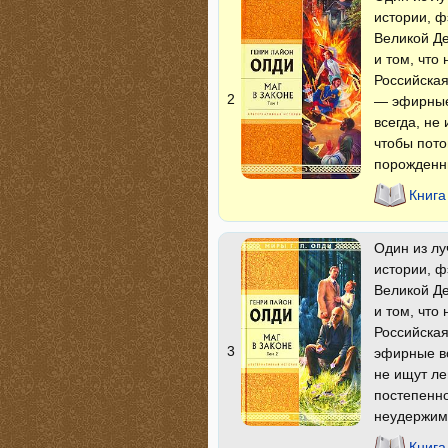
истории, ф
Великой Де
и том, что
Российска
2
— эфирные 
всегда, не
чтобы пото
порожденн
Книга
Один из лу
истории, ф
Великой Де
и том, что
Российская
3
эфирные во
не ищут ле
постепенно
неудержим
Книга