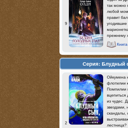
так можно 
любой моме
правит бал
угодившие 
9
марионетка
прежнему х
Книга
Серия: Блудный с
Ойкумена н
флотилии к
Помпилии и
вцепиться 
из чудес. 
звездами, 
скандалы, 
выстраиваю
2
лестница? 