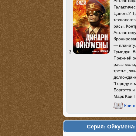
Астлантида
Галактичес
Цапель? Т
технологиз
расы. Конт
Астлантиду
бронирован
— планету,
Тумидус. Вс
3
Прежней ос
расы моло
третья, за
долгождан
"Городу и 
Борготта и
Марк Кай Т
Книга
Серия: Ойкумена: