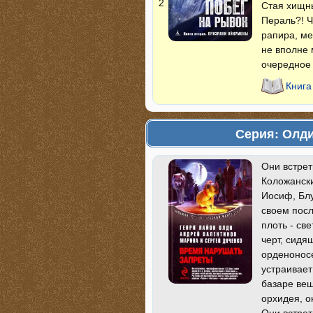
2
Стая хищны
Пераль?! Ч
рапира, ме
не вполне 
очередное
Книга
Серия: Олди
Они встрет
Коложански
Иосиф, Блу
своем посл
плоть - св
черт, сидя
орденоносе
устраивает
базаре вещ
орхидея, 
Они встрет