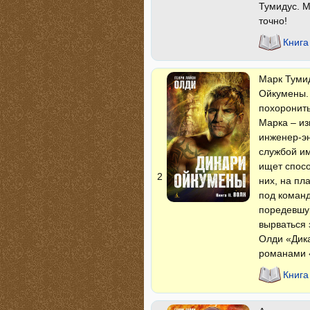
Тумидус. М
точно!
Книга
Марк Тумид
Ойкумены. 
похоронит
Марка – из
инженер-эн
службой им
ищет спосо
2
них, на пл
под команд
поредевшую
вырваться 
Олди «Дика
романами 
Книга