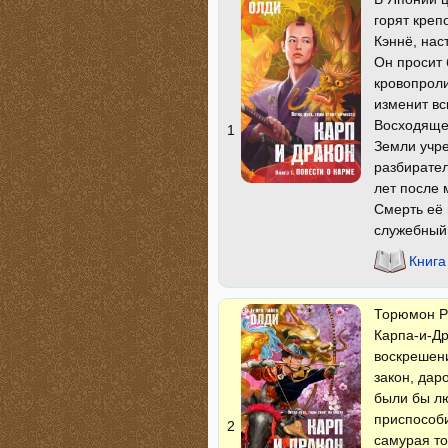
горят креп
Кэннё, нас
Он просит 
кровопроли
изменит вс
Восходящег
1
Земли учре
разбирател
лет после 
Смерть её 
служебный
Книга
Торюмон Р
Карпа-и-Др
воскрешени
закон, дар
были бы лю
приспособи
2
самурая то