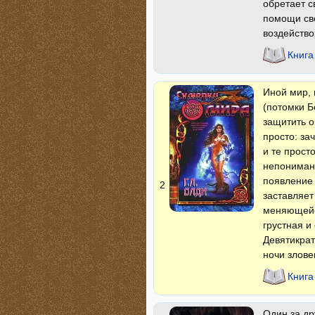
обретает с
помощи сво
воздейство
Книга
Иной мир,
(потомки 
защитить о
просто: за
и те прост
непонимани
появление 
2
заставляет
меняющейс
грустная и
Девятикрат
ночи злов
Книга
Один за др