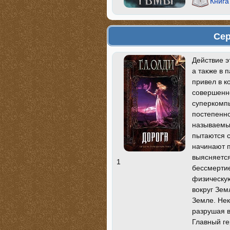
Книга
Сер
Действие э
а также в 
привел в к
совершенно
суперкомпь
постепенно
называемые
пытаются 
начинают 
выясняется
1
бессмертие
физическую
вокруг Зем
Земле. Не
разрушая в
Главный ге