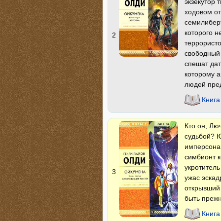
экзекутор 
ходовом от
семилиберт
которого н
2
террористо
свободный 
спешат дат
которому а
людей пре
Книга
Кто он, Лю
судьбой? Ю
имперсонац
симбионт к
укротитель
3
ужас эскад
открывший 
быть прежн
Книга