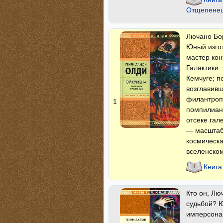
Отщепене
Лючано Бор
Юный изгот
мастер кон
Галактики.
Кемчуге; п
возглавивш
филантропа
1
помпилианс
отсеке гал
— масштабн
космическа
вселенско
Книга
Кто он, Лю
судьбой? Ю
имперсона