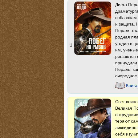
Диего Пера
драматурга
соблазнам 
и защита. 
Пераля-ста
родная пла
угодил в ц
1
им, учены
решаются с
принудили 
Пераль, ка
очередное
Книга
Свет клино
Великая По
сотруднич
теряют сам
ликвидиров
себя изучи