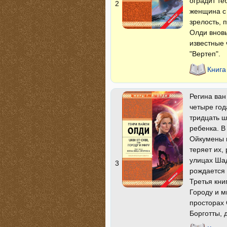
оградит те
2
женщина с 
зрелость, 
Олди вновь
известные 
"Вертеп".
Книга
Регина ван
четыре год
тридцать ш
ребенка. В
Ойкумены ц
теряет их,
улицах Шад
3
рождается 
Третья кни
Городу и м
просторах
Борготты, 