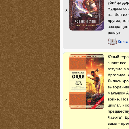
убийца дер
мудрых сов
3
я... Вон их
других, те
возвращени
разлук.
Книга
Юный герой
знают все.
вступил в 
Арголиде. 
Лилась кро
выворачива
мальчику А
войне. Нов
4
цикла", к 
предшеству
Лаэрта". Д
вами - пре