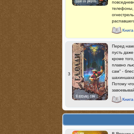
повседневн
телефоны, 
огнестрел
распавшег
Книга
Перед нами
пусть даже
кроме того
плавно лью
сам" - бле
3
шахиншаха,
Потому что
завоевывай
Книга
В Японии 