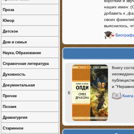
короткий и зв
наших имен: (
Проза
добавить к „ф
своих фамилий:
Юмор
выяснилось, ч
Детское
Биографи
Дом и семья
Наука, Образование
Справочная литература
Книгу сост
Духовность
неожиданн
публицист
Документальная
и "Неравно
6
Прочее
Книга
Поэзия
Драматургия
Старинное