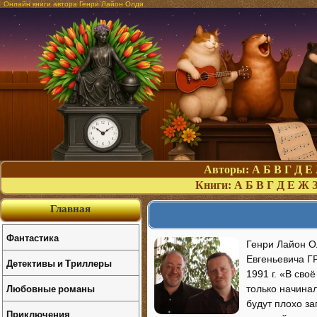
Онлайн книги автора Генри Лайон Олди
Авторы:
А
Б
В
Г
Д
Е
Книги:
А
Б
В
Г
Д
Е
Ж
Главная
Фантастика
Генри Лайон О
Евгеньевича 
Детективы и Триллеры
1991 г. «В св
Любовные романы
только начина
будут плохо за
Приключения