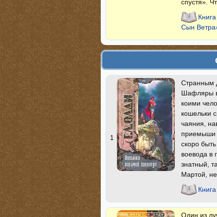
спустя». Ч
Книга
Сын Ветра
Странным 
Шафляры в 
коими чело
кошельки с
чаяния, на
приемыши 
1
скоро быть
воевода в 
знатный, т
Мартой, н
Книга
Один из лу