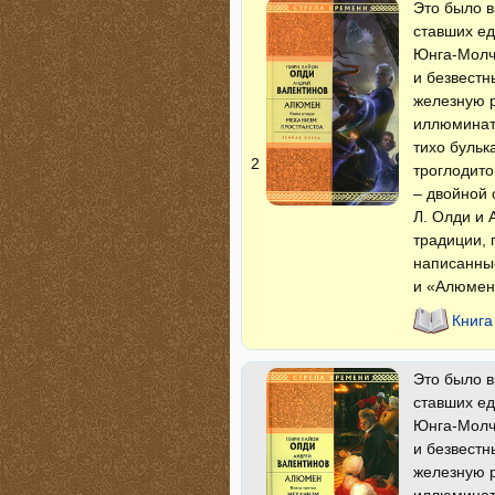
Это было в
ставших е
Юнга-Молч
и безвестн
железную р
иллюминат
тихо бульк
2
троглодит
– двойной 
Л. Олди и
традиции, 
написанные
и «Алюмен»
Книга
Это было в
ставших е
Юнга-Молч
и безвестн
железную р