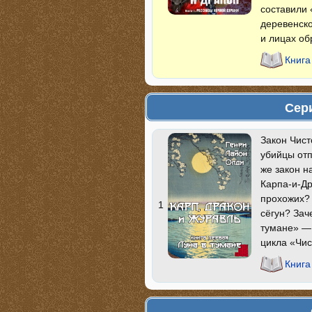
составили 
деревенско
и лицах об
Книга
Сер
Закон Чист
убийцы отп
же закон н
Карпа-и-Др
прохожих? 
1
сёгун? Зач
тумане» — 
цикла «Чис
Книга