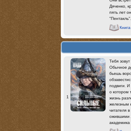
Дяченко, к
пять лет о
"Пентакль".
Книга
Тебя зовут
Обычное де
бьешь воро
обзавестис
подвиги. И
о котором 
1
жизнь разл
железным 
читателя в
ожившими 
академика 