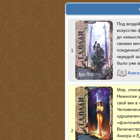
Под воздей
искусство 
до немысли
своими меч
поединков?
1
чередой за
было уже в
Книга
Мир, описа
Немногие 
свой век в
Человеческ
одушевленн
«фэнтезийн
Величество
2
Анкора и Е