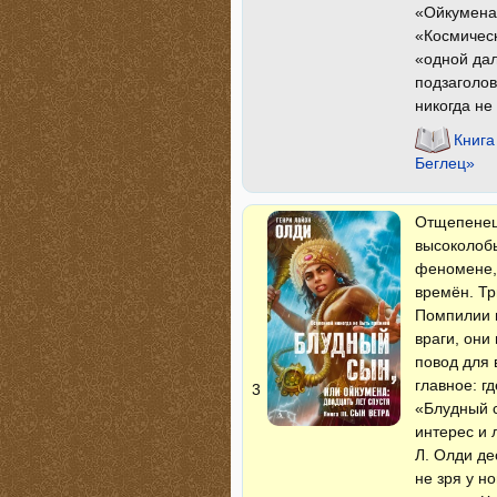
«Ойкумена»
«Космическ
«одной дал
подзаголов
никогда не
Книга
Беглец»
Отщепенец,
высоколобы
феномене,
времён. Тр
Помпилии и
враги, они
повод для
главное: г
3
«Блудный 
интерес и 
Л. Олди де
не зря у н