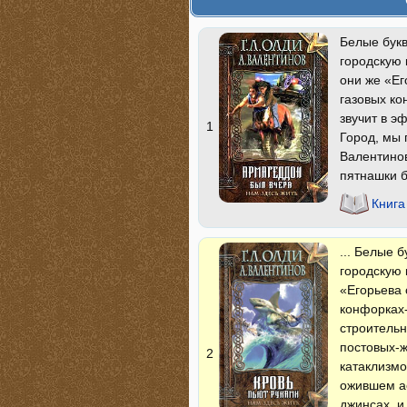
Белые букв
городскую 
они же «Ег
газовых ко
звучит в э
1
Город, мы 
Валентинов
пятнашки б
Книга
... Белые 
городскую 
«Егорьева 
конфорках-
строительн
постовых-ж
2
катаклизмо
ожившем а
джинсах, и