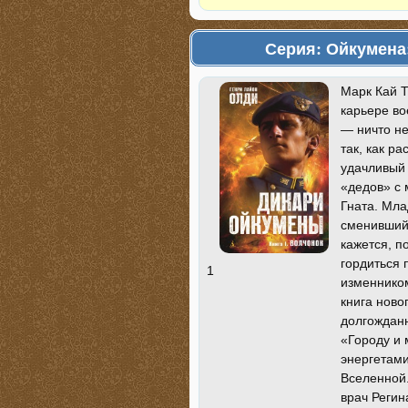
Серия: Ойкумена
Марк Кай Т
карьере во
— ничто не
так, как р
удачливый 
«дедов» с 
Гната. Мла
сменивший 
кажется, п
гордиться
1
изменнико
книга ново
долгождан
«Городу и 
энергетам
Вселенной
врач Регин