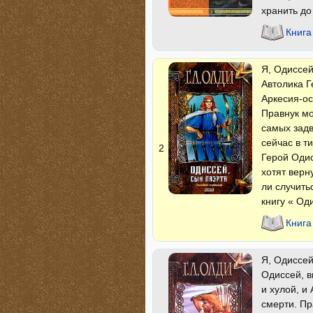
хранить до
Книга
Я, Одиссей
Автолика Г
Аркесия-ос
Правнук мо
самых задв
сейчас в т
2
Герой Одис
хотят верн
ли случить
книгу « Од
Книга
Я, Одиссей
Одиссей, в
и хулой, и
смерти. Пр