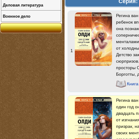
Серия: 
Деловая литература
Военное дело
Регина ван
ребенок вп
она познак
соперниче
менталами,
от холодны
1
Детство за
сюрпризов.
просторы 
Борготты, 
Книга
Регина ван
один год о
двадцать п
от изгнани
призрак, н
своих мент