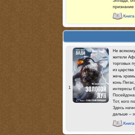
Эллада, оп
признание 
Книга
Не всякому
жители Афи
торговых п
из царства
жечь храмы
конь Пегас
1
интересы б
Посейдона.
Тот, кого 
Здесь начн
дальше – э
Книга