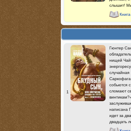
слышит! Мы
Книга
Гюнтер Сан
обладатель
нищей Чай
энергоресу
случайная 
Саркофага 
собьются с
сломают св
1
винтикам?
заслуживш
написана Г
идет за дв
двадцать л
Книга