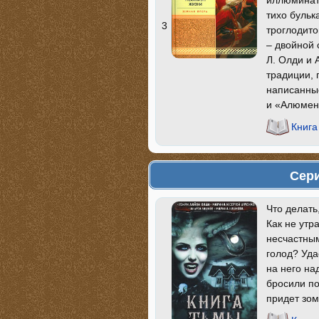
иллюминат
тихо бульк
3
троглодит
– двойной 
Л. Олди и
традиции, 
написанные
и «Алюмен»
Книга
Сери
Что делать
Как не утр
несчастным
голод? Уда
на него на
бросили по
придет зом