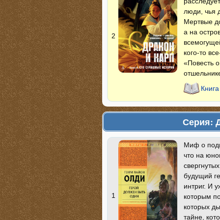
расследует
люди, чья 
Мертвые до
а на остро
2
всемогущей
кого-то вс
«Повесть о
отшельнике
Книга
Серия: 
Миф о подв
что на юн
свергнутых
будущий ге
интриг. И 
1
которым п
которых ды
тайне, кот