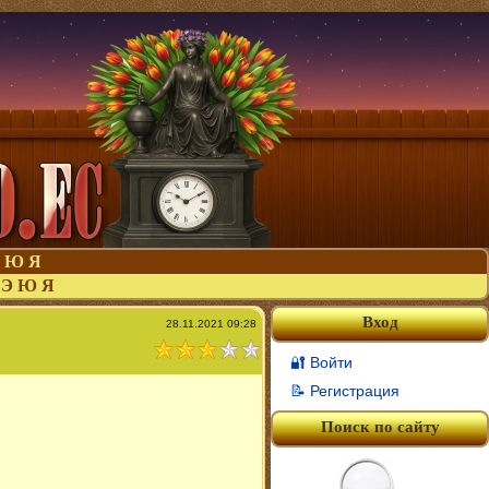
Ю
Я
Э
Ю
Я
Вход
28.11.2021 09:28
🔐 Войти
📝 Регистрация
Поиск по сайту