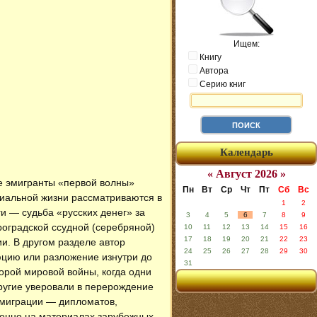
Ищем:
Книгу
Автора
Серию книг
Календарь
« Август 2026 »
ие эмигранты «первой волны»
Пн
Вт
Ср
Чт
Пт
Сб
Вс
циальной жизни рассматриваются в
1
2
ги — судьба «русских денег» за
3
4
5
6
7
8
9
роградской ссудной (серебряной)
10
11
12
13
14
15
16
17
18
19
20
21
22
23
и. В другом разделе автор
24
25
26
27
28
29
30
юцию или разложение изнутри до
31
орой мировой войны, когда одни
другие уверовали в перерождение
 эмиграции — дипломатов,
венно на материалах зарубежных