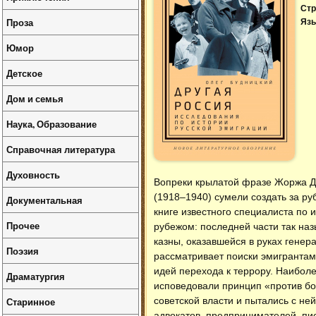
Стр
Проза
Язы
Юмор
Детское
Дом и семья
Наука, Образование
Справочная литература
Духовность
Вопреки крылатой фразе Жоржа Да
(1918–1940) сумели создать за р
Документальная
книге известного специалиста по 
Прочее
рубежом: последней части так на
казны, оказавшейся в руках генер
Поэзия
рассматривает поиски эмигрантам
идей перехода к террору. Наибол
Драматургия
исповедовали принцип «против бол
Старинное
советской власти и пытались с н
адвокатов, предпринимателей, пи