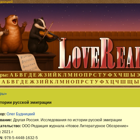
удницкий
оры:
А
Б
В
Г
Д
Е
Ж
З
И
Й
К
Л
М
Н
О
П
Р
С
Т
У
Ф
Х
Ч
Ш
Ы
Э
:
А
Б
В
Г
Д
Е
Ж
З
И
Й
К
Л
М
Н
О
П
Р
С
Т
У
Ф
Х
Ц
Ч
Ш
Щ
Ы
ары»
стории русской эмиграции
ор:
Олег Будницкий
вание:
Другая Россия. Исследования по истории русской эмиграции
ательство:
ООО Редакция журнала «Новое Литературное Обозрение»
:
2021 г
N:
978-5-4448-1632-5