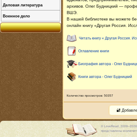
Деловая литература
архивов. Олег Будницкий — профе
ВШЭ.
Военное дело
В нашей библиотеке вы можете б
онлайн книгу «Другая Россия. Исс
Читать книгу « Другая Россия. И
Оглавление книги
Биография автора - Олег Будниц
Книги автора - Олег Будницкий
Количество просмотров: 50357
🔐 Добавл
© LoveRead, 2009–2026
представлены исключите