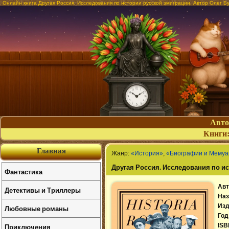
Онлайн книга Другая Россия. Исследования по истории русской эмиграции. Автор Олег Б
Авт
Книги
Главная
Жанр:
«История»
,
«Биографии и Мему
Другая Россия. Исследования по и
Фантастика
Авт
Детективы и Триллеры
Наз
Изд
Любовные романы
Год
Приключения
ISB