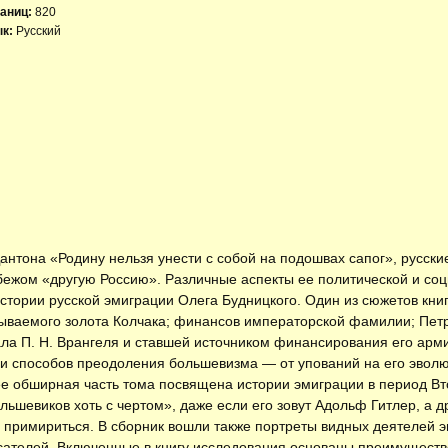
аниц:
820
к:
Русский
нтона «Родину нельзя унести с собой на подошвах сапог», русск
убежом «другую Россию». Различные аспекты ее политической и со
истории русской эмиграции Олега Будницкого. Один из сюжетов кни
зываемого золота Колчака; финансов императорской фамилии; Пет
ала П. Н. Врангеля и ставшей источником финансирования его арми
и способов преодоления большевизма — от упований на его эвол
ее обширная часть тома посвящена истории эмиграции в период Вт
ьшевиков хоть с чертом», даже если его зовут Адольф Гитлер, а 
ей примириться. В сборник вошли также портреты видных деятелей
сателей. Включенные в книгу исследования основаны преимущест