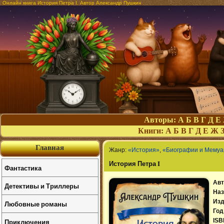
Онлайн книга История Петра I. Автор Александр Пушкин
Авторы:
А
Б
В
Г
Д
Е
Книги:
А
Б
В
Г
Д
Е
Ж
Главная
Жанр:
«История»
,
«Биографии и Мему
История Петра I
Фантастика
Авт
Детективы и Триллеры
Наз
Изд
Любовные романы
Год
Приключения
ISB