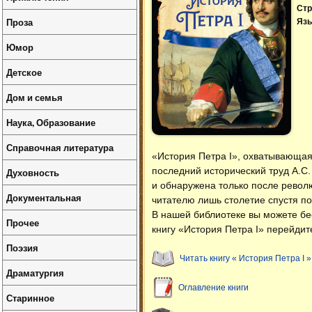
Стр
Проза
Язы
Юмор
Детское
Дом и семья
Наука, Образование
Справочная литература
«История Петра I», охватывающая
последний исторический труд А.С
Духовность
и обнаружена только после револю
Документальная
читателю лишь столетие спустя по
В нашей библиотеке вы можете б
Прочее
книгу «История Петра I» перейдит
Поэзия
Читать книгу « История Петра I »
Драматургия
Оглавление книги
Старинное