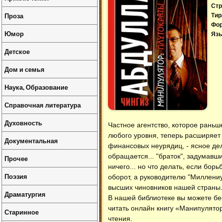
Стр
Проза
Тир
Фо
Юмор
Язы
Детское
Дом и семья
Наука, Образование
Справочная литература
Духовность
Частное агентство, которое рань
любого уровня, теперь расширяет 
Документальная
финансовых неурядиц, - ясное дел
обращается... "браток", задумавш
Прочее
ничего... но что делать, если бо
Поэзия
оборот, а руководителю "Миллениу
высших чиновников нашей страны..
Драматургия
В нашей библиотеке вы можете б
читать онлайн книгу «Манипулято
Старинное
чтения.