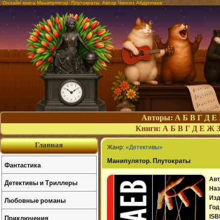
Онлайн книга Манипулятор. Плутократы. Автор Чингиз Абдуллаев
Авторы:
А
Б
В
Г
Д
Е
Книги:
А
Б
В
Г
Д
Е
Ж
Главная
Жанр:
«Детективы»
Манипулятор. Плутократы
Фантастика
Авт
Детективы и Триллеры
Наз
Изд
Любовные романы
Год
Приключения
ISB