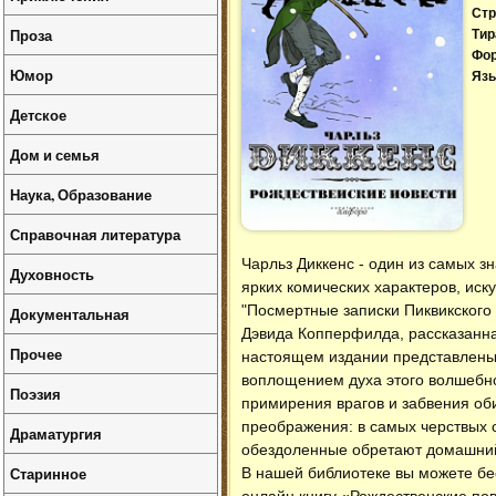
Стр
Проза
Тир
Фо
Юмор
Язы
Детское
Дом и семья
Наука, Образование
Справочная литература
Чарльз Диккенс - один из самых 
Духовность
ярких комических характеров, иск
"Посмертные записки Пиквикского 
Документальная
Дэвида Копперфилда, рассказанн
Прочее
настоящем издании представлены 
воплощением духа этого волшебно
Поэзия
примирения врагов и забвения оби
преображения: в самых черствых 
Драматургия
обездоленные обретают домашний
Старинное
В нашей библиотеке вы можете б