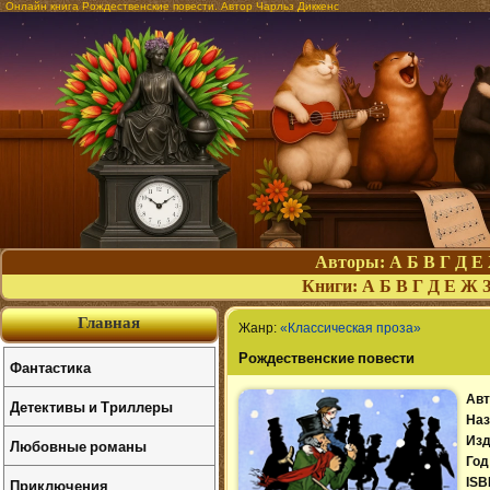
Онлайн книга Рождественские повести. Автор Чарльз Диккенс
Авторы:
А
Б
В
Г
Д
Е
Книги:
А
Б
В
Г
Д
Е
Ж
Главная
Жанр:
«Классическая проза»
Рождественские повести
Фантастика
Авт
Детективы и Триллеры
Наз
Изд
Любовные романы
Год
Приключения
ISB