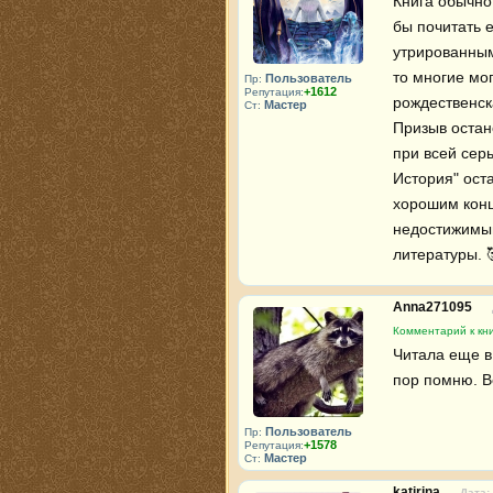
Книга обычно
бы почитать е
утрированным
то многие мог
Пользователь
Пр:
+1612
Репутация:
рождественска
Мастер
Ст:
Призыв остано
при всей сер
История" ост
хорошим конц
недостижимым
литературы. 
Anna271095
Комментарий к кни
Читала еще в 
пор помню. В
Пользователь
Пр:
+1578
Репутация:
Мастер
Ст:
katirina
Дата: