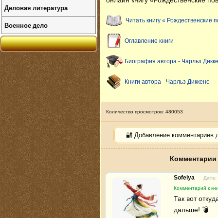
онлайн книгу «Рождественские пов
Деловая литература
Читать книгу « Рождественские п
Военное дело
Оглавление книги
Биография автора - Чарльз Дикк
Книги автора - Чарльз Диккенс
Количество просмотров: 480053
🔐 Добавление комментариев 
Комментарии 
Sofeiya
Дата:
Комментарий к кни
Так вот откуд
дальше! 💣 