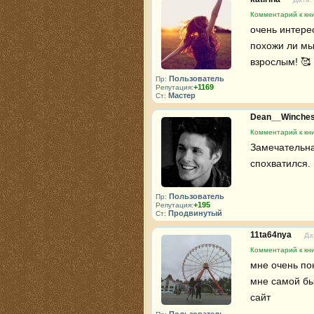
Комментарий к кни
очень интерес
похожи ли мы
взрослым! 🥰
Пользователь
Пр:
+1169
Репутация:
Мастер
Ст:
Dean__Winches
Комментарий к кни
Замечательна
спохватился. 
Пользователь
Пр:
+195
Репутация:
Продвинутый
Ст:
11ta64nya
Да
Комментарий к кни
мне очень по
мне самой бы
сайт