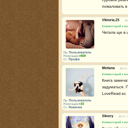
пожаловать в
Viktoria.25
Да
Комментарий к кни
Читала ще в ш
Пользователь
Пр:
+659
Репутация:
Профи
Ст:
Metiana
Дата:
Комментарий к кни
Книга замеча
задуматься. 
LoveRead.ec 
Пользователь
Пр:
+33
Репутация:
Новичок
Ст:
Silvery
Дата: 
Комментарий к кни