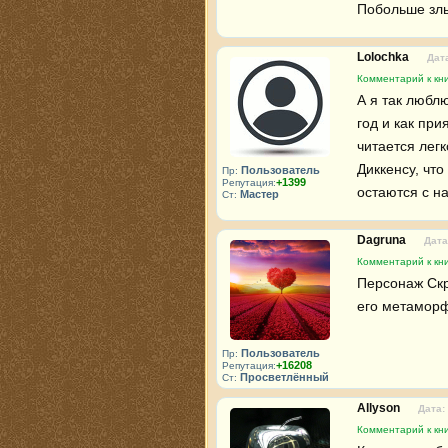
Побольше злы
Lolochka
Дата
Комментарий к кни
А я так любл
год и как при
читается легк
Диккенсу, что
Пользователь
Пр:
+1399
Репутация:
остаются с н
Мастер
Ст:
Dagruna
Дата
Комментарий к кни
Персонаж Скр
его метаморф
Пользователь
Пр:
+16208
Репутация:
Просветлённый
Ст:
Allyson
Дата:
Комментарий к кни