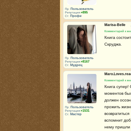
Пользователь
Пр:
+895
Репутация:
Профи
Ст:
Marisa-Belle
Комментарий к кни
Книга состои
Скруджа.
Пользователь
Пр:
+8167
Репутация:
Мудрец
Ст:
Maro.Loves.re
Комментарий к кни
Книга супер!
моментов был
должен осозна
прожить жизнь
Пользователь
Пр:
+1531
Репутация:
возвратиться 
Мастер
Ст:
вспомнит доб
нему пришли и