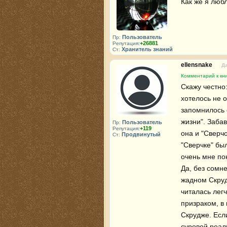
Как же я люб
Пользователь
Пр:
+26881
Репутация:
Хранитель знаний
Ст:
ellensnake
Да
Комментарий к кни
Скажу честно:
хотелось не 
запомнилось 
жизни". Забав
Пользователь
Пр:
+119
Репутация:
она и "Сверчо
Продвинутый
Ст:
"Сверчке" бы
очень мне пон
Да, без сомне
жадном Скруд
читалась легч
призраком, в 
Скрудже. Есл
суровой реаль