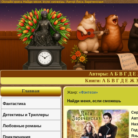
Онлайн книга Найди меня, если сможешь. Автор Лиса Зареченская
Авторы:
А
Б
В
Г
Д
Е
Книги:
А
Б
В
Г
Д
Е
Ж
Главная
Жанр:
«Фэнтези»
Найди меня, если сможешь
Фантастика
Сер
Детективы и Триллеры
Авт
Наз
Любовные романы
Год
Приключения
Язы