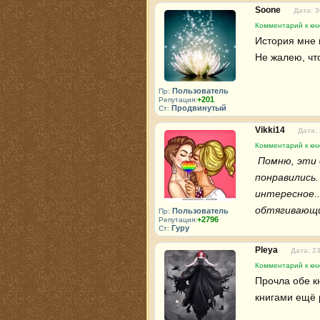
Soone
Дата: 3
Комментарий к кн
История мне 
Не жалею, чт
Пользователь
Пр:
+201
Репутация:
Продвинутый
Ст:
Vikki14
Дата:
Комментарий к кн
 Помню, эти две книги прочла. Запомнился сюжет и книги мне 
понравились
интересное...
обтягивающи
Пользователь
Пр:
+2796
Репутация:
Гуру
Ст:
Pleya
Дата: 2
Комментарий к кн
Прочла обе кн
книгами ещё р