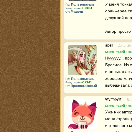
У меня тонкая
Пользователь
Пр:
+10403
Репутация:
оранжерее син
Мудрец
Ст:
девушкой пор
Автор просто 
spell
Дата: 20
Комментарий к кн
Нуууууу... пр
Бросила. Из 
и попыталась 
хорошее конч
Пользователь
Пр:
+12141
Репутация:
выбешивала с
Просветлённый
Ст:
vfylfhbyrf
Дат
Комментарий к кн
Уже ник авто
меня страниц
и головного м