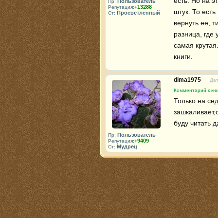
есть. Но на э
Пользователь
Пр:
+13288
Репутация:
штук. То есть
Просветлённый
Ст:
вернуть ее, т
разница, где
самая крутая
книги.
dima1975
Дат
Комментарий к кн
Только на сед
зашкаливает,о
буду читать 
Пользователь
Пр:
+9409
Репутация:
Мудрец
Ст: