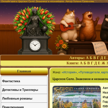
Онлайн книга Царское Село. Знакомое и незнакомое. Автор Галина Семенова
Авторы:
А
Б
В
Г
Д
Е
Книги:
А
Б
В
Г
Д
Е
Ж
Главная
Жанр:
«История»
,
«Путеводители, карт
Царское Село. Знакомое и незнако
Фантастика
Авт
Детективы и Триллеры
Наз
Изд
Любовные романы
Год
Приключения
ISB