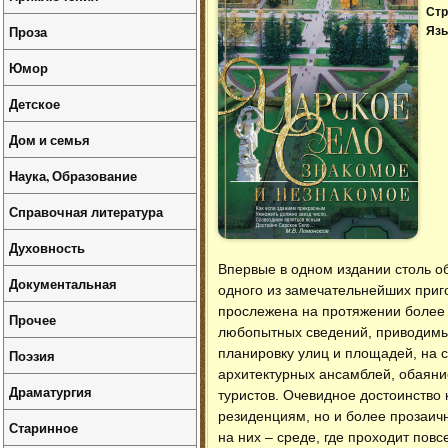
Стр
Проза
Язы
Юмор
Детское
Дом и семья
Наука, Образование
Справочная литература
Духовность
Впервые в одном издании столь о
Документальная
одного из замечательнейших приг
прослежена на протяжении более 
Прочее
любопытных сведений, приводимых 
планировку улиц и площадей, на 
Поэзия
архитектурных ансамблей, обаяни
Драматургия
туристов. Очевидное достоинство 
резиденциям, но и более прозаич
Старинное
на них – среде, где проходит пов