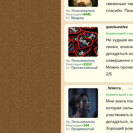
свеженько так
спасибо. Пиш
Пользователь
Пр:
+6445
Репутация:
Мудрец
Ст:
gutelaunefee
Комментарий к кни
Не худшая кни
линия, конечн
догадаться е
совершенно н
Пользователь
Пр:
+11112
Репутация:
Можно прочест
Просветлённый
Ст:
2/5
_Nnierra_
Дат
Комментарий к кни
Мне книга пон
которая силь
участвовать 
догадаться, н
Пользователь
Пр:
+164
Репутация:
Хороший рома
Продвинутый
Ст: