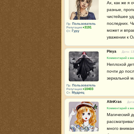
Ах, как же я 
разные, проп
чистейшее удо
последних. Чи
Пользователь
Пр:
+3191
Репутация:
может и вправ
Гуру
Ст:
уважении к Ол
Pleya
Дата: 1
Комментарий к кни
Неплохой дет
почти до посл
зеркальной м
Пользователь
Пр:
+10403
Репутация:
Мудрец
Ст:
AlinKras
Дата
Комментарий к кни
Магический д
рассматривалс
много вниман