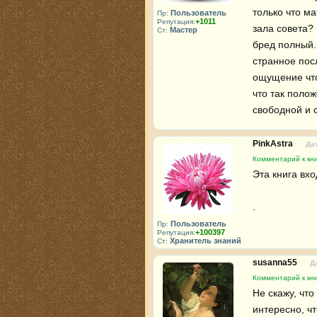
только что ма
Пользователь
Пр:
+1011
Репутация:
зала совета? 
Мастер
Ст:
бред полный.
странное посл
ощущение что
что так полож
свободной и с
PinkAstra
Дат
Комментарий к кни
Эта книга вхо
.
Пользователь
Пр:
+100397
Репутация:
Хранитель знаний
Ст:
susanna55
Д
Комментарий к кни
Не скажу, что
интересно, чт