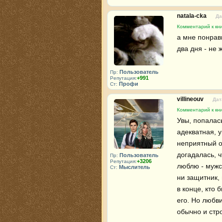
natala-cka
Да
Комментарий к кни
а мне понрави
два дня - не
Пользователь
Пр:
+991
Репутация:
Профи
Ст:
villineouv
Дат
Комментарий к кни
Увы, попалас
адекватная, у
неприятный о
догадалась, ч
Пользователь
Пр:
+3206
Репутация:
люблю - мужс
Мыслитель
Ст:
ни защитник,
в конце, кто 
его. Но любви
обычно и стро