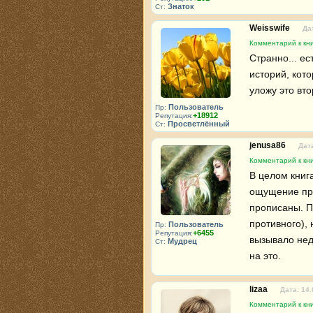
Знаток
Ст:
Weisswife
Да
Комментарий к кни
Странно... е
историй, кото
уложу это вт
Пользователь
Пр:
+18912
Репутация:
Просветлённый
Ст:
jenusa86
Дата
Комментарий к кни
В целом книг
ощущение при
прописаны. П
противного),
Пользователь
Пр:
+6455
Репутация:
вызывало нед
Мудрец
Ст:
на это.
lizaa
Дата: 14.
Комментарий к кни