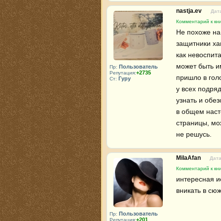
nastja.ev
Дата
Комментарий к кни
Не похоже на 
защитники ха
как невоспита
может быть им
Пользователь
Пр:
+2735
Репутация:
пришло в гол
Гуру
Ст:
у всех подряд
узнать и обез
в общем насто
страницы, мож
не решусь.
MilaAfan
Дата
Комментарий к кни
интересная ис
вникать в сюж
Пользователь
Пр:
+201
Репутация: