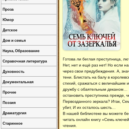
Проза
Юмор
Детское
Дом и семья
Наука, Образование
Готова ли беглая преступница, л
Справочная литература
Нет, нет и ещё раз нет! Но если н
Духовность
через свои предубеждения. А, знач
тени. Блистать на балу в королев
Документальная
стихий, сражаться с величайшим и
дружбу с обаятельным деканом… И
Прочее
остановить преступника прежде, ч
Первозданного зеркала? Итак, Се
Поэзия
убит, И их осталось шесть…
Драматургия
В нашей библиотеке вы можете б
читать онлайн книгу «Семь ключей
Старинное
чтения.