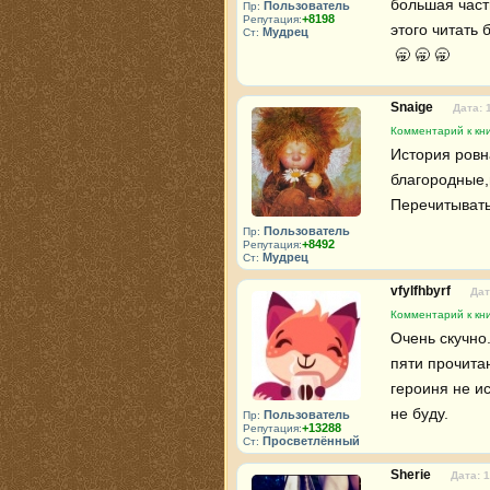
большая част
Пользователь
Пр:
+8198
Репутация:
этого читать б
Мудрец
Ст:
 🥱 🥱 🥱 
Snaige
Дата: 
Комментарий к кни
История ровна
благородные,
Перечитывать 
Пользователь
Пр:
+8492
Репутация:
Мудрец
Ст:
vfylfhbyrf
Дат
Комментарий к кни
Очень скучно.
пяти прочита
героиня не ис
не буду.
Пользователь
Пр:
+13288
Репутация:
Просветлённый
Ст:
Sherie
Дата: 