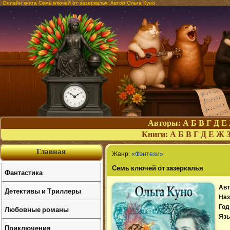
Онлайн книга Семь ключей от зазеркалья. Автор Ольга Куно
Авторы:
А
Б
В
Г
Д
Е
Книги:
А
Б
В
Г
Д
Е
Ж
Главная
Жанр:
«Фэнтези»
Семь ключей от зазеркалья
Фантастика
Авт
Детективы и Триллеры
Наз
Год
Любовные романы
Язы
Приключения