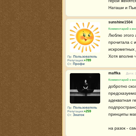
герои женятся
Наташи и Пьер
sunshine1504
Комментарий к кни
Люблю этого а
прочитала с 
искрометных д
Хотя вполне 
Пользователь
Пр:
+789
Репутация:
Профи
Ст:
maffka
Дата: 
Комментарий к кни
добротно ско
предсказуемо.
адекватная г
подпространст
Пользователь
Пр:
+259
Репутация:
принципы маг
Знаток
Ст:
на разок - са