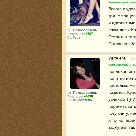
Комментарий к кни
Всегда с удов
зря. Не зацеп
и адекватные
случилось. Ко
Пользователь
Пр:
+2697
Репутация:
Остается толь
Гуру
Ст:
Согласна с 
Vi
VizitAlena
Дат
Комментарий к кни
неплохая интр
понятно почти
настолько же 
Кажется, Куно
Пользователь
Пр:
+4498
Репутация:
увлекают((( И
Мыслитель
Ст:
перечитывать,
 Эту книгу, несмотря на неплохой слог и хорошо прописанный мир и героев, 
я точно пере
заслугам, так 