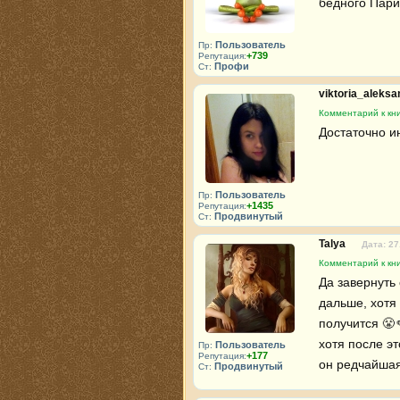
бедного Пари
Пользователь
Пр:
+739
Репутация:
Профи
Ст:
viktoria_aleks
Комментарий к кн
Достаточно и
Пользователь
Пр:
+1435
Репутация:
Продвинутый
Ст:
Talya
Дата: 27
Комментарий к кн
Да завернуть 
дальше, хотя 
получится 😤
хотя после эт
Пользователь
Пр:
+177
Репутация:
он редчайшая
Продвинутый
Ст: