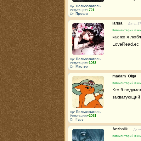
Пользователь
Пр:
+721
Репутация:
Профи
Ст:
larisa
Дата: 1
Комментарий к кн
как же я любл
LoveRead.ec 
Пользователь
Пр:
+1053
Репутация:
Мастер
Ст:
madam_Olga
Комментарий к кн
Кто б подумал
захватующий 
Пользователь
Пр:
+2051
Репутация:
Гуру
Ст:
Anzholik
Дата
Комментарий к кн