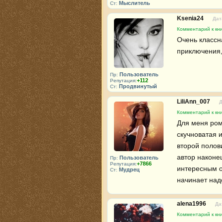
Мыслитель
Ст:
Ksenia24
Дат
Комментарий к кн
Очень классна
приключения,
Пользователь
Пр:
+112
Репутация:
Продвинутый
Ст:
LiliAnn_007
Д
Комментарий к кн
Для меня рома
скучноватая и
второй полови
автор наконе
Пользователь
Пр:
+7866
Репутация:
интересным о
Мудрец
Ст:
начинает над
alena1996
Да
Комментарий к кн