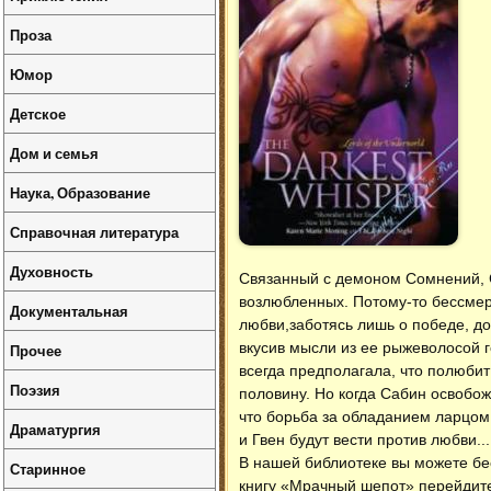
Проза
Юмор
Детское
Дом и семья
Наука, Образование
Справочная литература
Духовность
Связанный с демоном Сомнений, 
возлюбленных. Потому-то бессмер
Документальная
любви,заботясь лишь о победе, до
вкусив мысли из ее рыжеволосой г
Прочее
всегда предполагала, что полюбит
Поэзия
половину. Но когда Сабин освобож
что борьба за обладанием ларцом
Драматургия
и Гвен будут вести против любви...
В нашей библиотеке вы можете б
Старинное
книгу «Мрачный шепот» перейдите