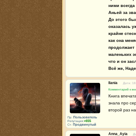
ними всегда
Аньей за зва
До этого бы
оказалась уж
крайне стесн
как она меня
продолжает н
маленьких эп
что и он зас
Всё же, Наде
Ilania
Дата: 18
Комментарий к кн
Книга впечата
знала про сер
второй раз на
Пользователь
Пр:
+655
Репутация:
Продвинутый
Ст:
Anna_Ayia
Д