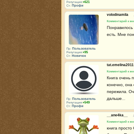
+621
Репутация:
Профи
Ст:
volodinamila
Комментарий к кн
Понравилось т
есть. Мне пон
Пользователь
Пр:
+95
Репутация:
Новичок
Ст:
tat.emelina201
Комментарий к кн
Книга очень п
конечно, она 
пережила. Оч
дальше...
Пользователь
Пр:
+549
Репутация:
Профи
Ст:
__ane4ka__
Комментарий к кн
книга просто