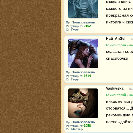
каждая книга
каждого из ни
прекрасная с
интрига и сю
Пользователь
Пр:
+2162
Репутация:
Гуру
Ст:
Hati_AnGel
Д
Комментарий к кн
классная сери
спасибочки
Пользователь
Пр:
+1614
Репутация:
Гуру
Ст:
Vaskivska
Да
Комментарий к кн
никак не могу
оторватся... 
рекомендую в
наслаждайтес
Пользователь
Пр:
+1058
Репутация:
Мастер
Ст: