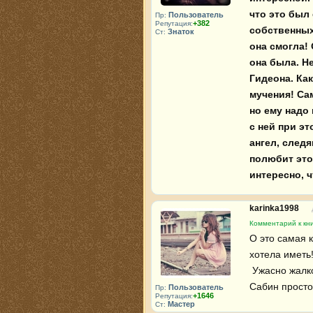
что это был 
Пользователь
Пр:
+382
Репутация:
собственных
Знаток
Ст:
она смогла! 
она была. Н
Гидеона. Ка
мучения! Са
но ему надо 
с ней при эт
ангел, след
полюбит этог
интересно, ч
karinka1998
Комментарий к кн
О это самая к
хотела иметь!!
 Ужасно жалко Париса, буду надеятся на то что все будет с ним хорошо!! 😢 

Сабин просто 
Пользователь
Пр:
+1646
Репутация:
Мастер
Ст: