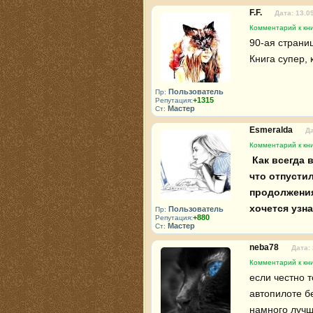
F.F.
Дата: 13.0
Комментарий к кн
90-ая страниц
Книга супер,
Пользователь
Пр:
+1315
Репутация:
Мастер
Ст:
Esmeralda
Да
Комментарий к кн
 Как всегда в этой серии все очень интересно. Гвен конечно ступила, 
что отпустил
продолжения.
хочется узн
Пользователь
Пр:
+880
Репутация:
Мастер
Ст:
neba78
Дата:
Комментарий к кн
если честно т
автопилоте бе
намного лучше