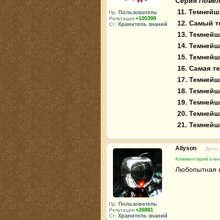
Серия 
Повел
11. Темнейш
Пользователь
Пр:
+100399
Репутация:
12. Самый т
Хранитель знаний
Ст:
13. Темнейш
14. Темнейш
15. Темнейш
16. Самая т
17. Темней
18. Темней
19. Темней
20. Темнейш
21. Темнейш
Allyson
Дата:
Комментарий к кн
Любопытная и
Пользователь
Пр:
+26881
Репутация:
Хранитель знаний
Ст: