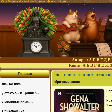
Онлайн книга Мрачный шепот. Автор Джена Шоуолтер
Авторы:
А
Б
В
Г
Д
Е
Книги:
А
Б
В
Г
Д
Е
Ж
Главная
Жанр:
«Любовное фэнтези, любовно-ф
Мрачный шепот
Фантастика
Сер
Детективы и Триллеры
Авт
Наз
Любовные романы
Язы
Приключения