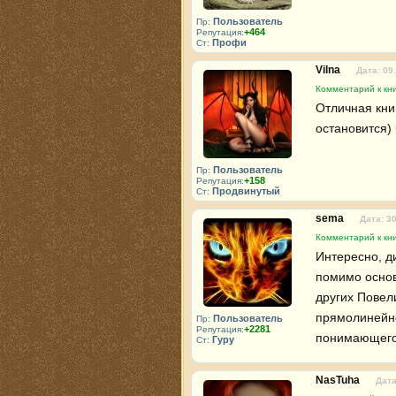
Пользователь
Пр:
+464
Репутация:
Профи
Ст:
Vilna
Дата: 09
Комментарий к кн
Отличная книг
остановится) 
Пользователь
Пр:
+158
Репутация:
Продвинутый
Ст:
sema
Дата: 3
Комментарий к кн
Интересно, д
помимо основ
других Повел
прямолинейно
Пользователь
Пр:
+2281
Репутация:
понимающего 
Гуру
Ст:
NasTuha
Дата