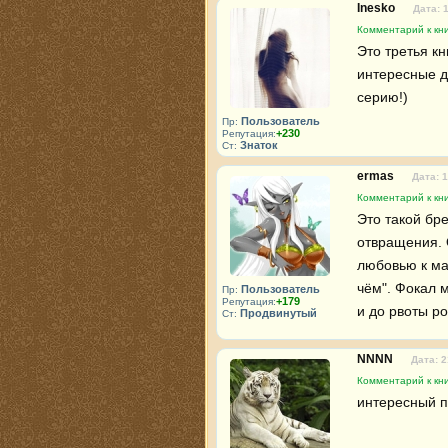
Inesko
Дата: 
Комментарий к кн
Это третья кн
интересные д
серию!)
Пользователь
Пр:
+230
Репутация:
Знаток
Ст:
ermas
Дата: 1
Комментарий к кн
Это такой бр
отвращения. 
любовью к ма
чём". Фокал 
Пользователь
Пр:
+179
Репутация:
и до рвоты ро
Продвинутый
Ст:
NNNN
Дата: 2
Комментарий к кн
интересный п