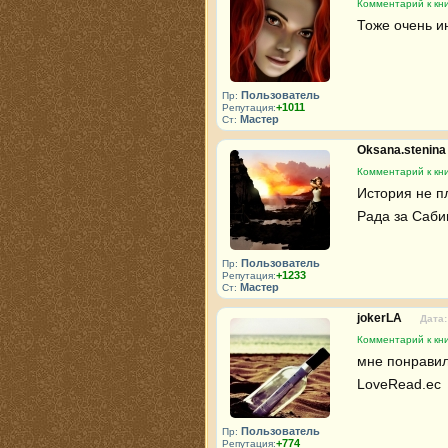
Комментарий к кн
Тоже очень и
Пользователь
Пр:
+1011
Репутация:
Мастер
Ст:
Oksana.stenin
Комментарий к кн
История не п
Рада за Саби
Пользователь
Пр:
+1233
Репутация:
Мастер
Ст:
jokerLA
Дата:
Комментарий к кн
мне понравило
LoveRead.ec 
Пользователь
Пр:
+774
Репутация: