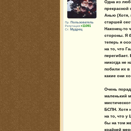
Одна из люби
прекрасной 
Анью (Хотя, 
старшей сест
Пользователь
Пр:
+11091
Репутация:
Наконец-то 
Мудрец
Ст:
стороны. Я 
теперь я осо
на то, что Г
перегибает.
никогда не 
побили их в
какие они хо
Очень порад
маленький м
мистическог
БСПН. Хотя 
на то, что у
бы на том ж
крайней мере