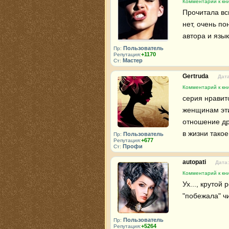
Комментарий к кн
Прочитала вс
нет, очень по
автора и язык
Пользователь
Пр:
+1170
Репутация:
Мастер
Ст:
Gertruda
Дата
Комментарий к кн
серия нравит
женщинам эти
отношение дру
в жизни такое
Пользователь
Пр:
+677
Репутация:
Профи
Ст:
autopati
Дата:
Комментарий к кн
Ух..., крутой 
"побежала" ч
Пользователь
Пр:
+5264
Репутация: