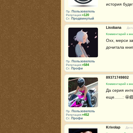
история буде
Пользователь
Пр:
+120
Репутация:
Продвинутый
Ст:
Lisobana
Дата
Комментарий к кн
Охх, мерси за
дочитала кни
Пользователь
Пр:
+584
Репутация:
Профи
Ст:
89371749802
Комментарий к кн
Да серия инте
еще.......: 🤩
Пользователь
Пр:
+452
Репутация:
Профи
Ст:
Krivolap
Дата