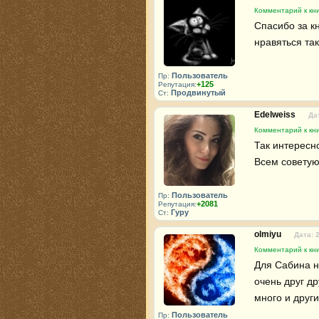
Комментарий к кн
Спасибо за кн
нравяться та
Пользователь
Пр:
+125
Репутация:
Продвинутый
Ст:
Edelweiss
Да
Комментарий к кн
Так интересно
Всем совету
Пользователь
Пр:
+2081
Репутация:
Гуру
Ст:
olmiyu
Дата: 
Комментарий к кн
Для Сабина н
очень друг др
много и други
Пользователь
Пр: