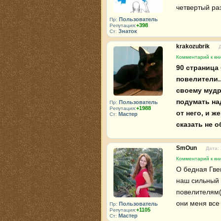
четвертый раз
Пользователь
Пр:
+398
Репутация:
Знаток
Ст:
krakozubrik
Комментарий к кн
90 страница 
повелители..
своему мудр,
подумать на
Пользователь
Пр:
+1988
Репутация:
от него, и ж
Мастер
Ст:
сказать не 
SmOun
Дата:
Комментарий к кн
О бедная Гвен
наш сильный 
повелителям(
они меня все
Пользователь
Пр:
+1105
Репутация:
Мастер
Ст: