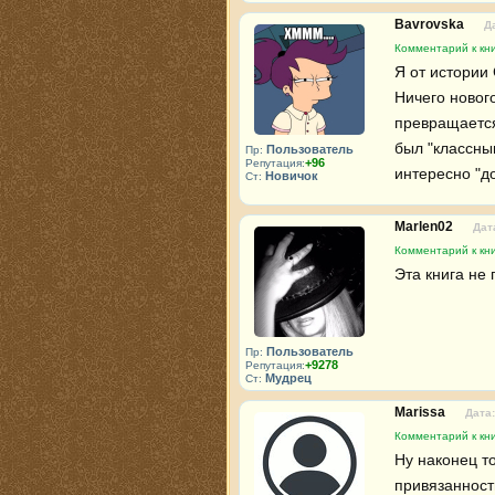
Bavrovska
Д
Комментарий к кн
Я от истории 
Ничего нового
превращается
был "классным
Пользователь
Пр:
+96
Репутация:
интересно "д
Новичок
Ст:
Marlen02
Дат
Комментарий к кн
Эта книга не 
Пользователь
Пр:
+9278
Репутация:
Мудрец
Ст:
Marissa
Дата:
Комментарий к кн
Ну наконец т
привязанност