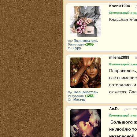
Ksenia1994
Комментарий к кн
Классная книг
Пользователь
Пр:
+2005
Репутация:
Гуру
Ст:
milena2889
Д
Комментарий к кн
Понравилось, 
все внимание 
потерялись и
сюжетах. Спе
Пользователь
Пр:
+1256
Репутация:
Мастер
Ст:
An.D.
Дата: 29
Комментарий к кн
 Большого желания читать у меня не было т.к. из всех Повелителей я 
не люблю тол
интересной. 