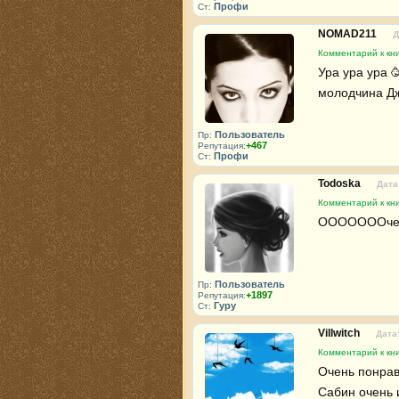
Профи
Ст:
NOMAD211
Д
Комментарий к кн
Ура ура ура 
молодчина Дж
Пользователь
Пр:
+467
Репутация:
Профи
Ст:
Todoska
Дата
Комментарий к кн
ОООООООчень 
Пользователь
Пр:
+1897
Репутация:
Гуру
Ст:
Villwitch
Дата:
Комментарий к кн
Очень понрави
Сабин очень 