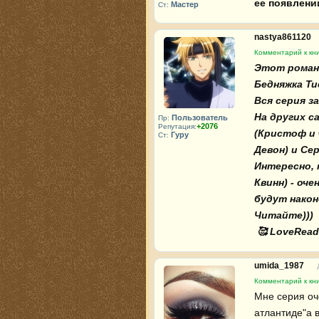
ее появлении
Мастер
Ст:
nastya861120
Комментарий к кн
Этот роман 
Бедняжка Тие
Вся серия за
На других 
Пользователь
Пр:
+2076
Репутация:
(Кристоф и 
Гуру
Ст:
Девон) и Сера
Интересно, 
Квинн) - оч
будут након
Читайте)))

 🥰 LoveRead
umida_1987
Комментарий к кн
Мне серия оч
атлантиде"а 