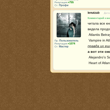
+755
Репутация:
Профи
Ст:
lenutzab
Дата
Комментарий к кн
читала все кн
видела продо
 Atlantis Betrayed-предательство атлантиды

Пользователь
Пр:
+1074
Репутация:
правда их еш
Мастер
Ст:
а вот эти о
 Alejandro's Sorceress-колдунья Алехандро??

 Heart of Atl