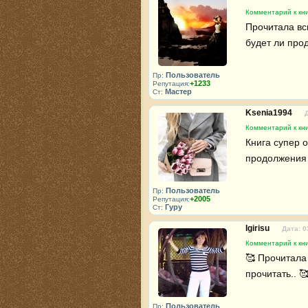
Комментарий к кн
Прочитала вс
будет ли про
Пользователь
Пр:
+1233
Репутация:
Мастер
Ст:
Ksenia1994
Комментарий к кн
Книга супер 
продолжения 
Пользователь
Пр:
+2005
Репутация:
Гуру
Ст:
Igirisu
Дата: 0
Комментарий к кн
🥰 Прочитала 
прочитать.. 
Пользователь
Пр: