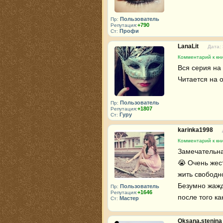
Пользователь
Пр:
+790
Репутация:
Профи
Ст:
LanaLit
Дата:
Комментарий к кн
Вся серия на 
Читается на 
Пользователь
Пр:
+1807
Репутация:
Гуру
Ст:
karinka1998
Комментарий к кн
Замечательная
😭 Очень жес
жить свободно
Безумно жажд
Пользователь
Пр:
+1646
Репутация:
после того ка
Мастер
Ст:
Oksana.stenin