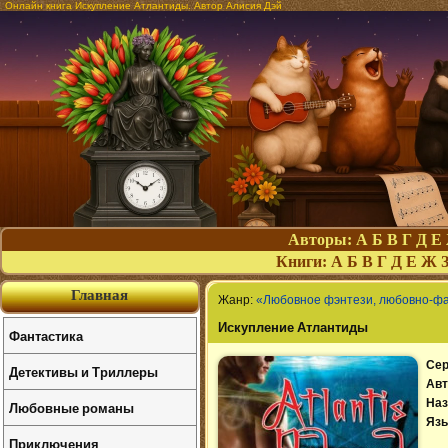
Онлайн книга Искупление Атлантиды. Автор Алисия Дэй
Авторы:
А
Б
В
Г
Д
Е
Книги:
А
Б
В
Г
Д
Е
Ж
Главная
Жанр:
«Любовное фэнтези, любовно-ф
Искупление Атлантиды
Фантастика
Сер
Детективы и Триллеры
Авт
Наз
Любовные романы
Язы
Приключения