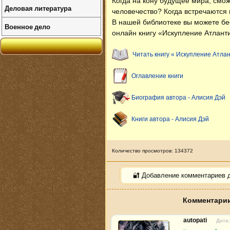
Когда на кону будущее мира, смож
Деловая литература
человечество? Когда встречаются 
В нашей библиотеке вы можете б
Военное дело
онлайн книгу «Искупление Атлант
Читать книгу « Искупление Атла
Оглавление книги
Биография автора - Алисия Дэй
Книги автора - Алисия Дэй
Количество просмотров: 134372
🔐 Добавление комментариев 
Комментарии
autopati
Дата: