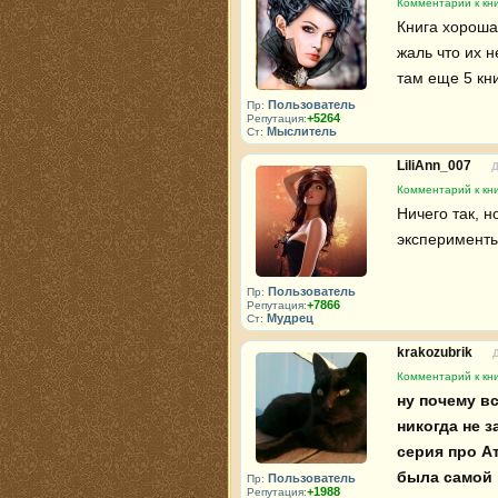
Комментарий к кн
Книга хорошая
жаль что их н
там еще 5 кни
Пользователь
Пр:
+5264
Репутация:
Мыслитель
Ст:
LiliAnn_007
Д
Комментарий к кн
Ничего так, н
эксперименты
Пользователь
Пр:
+7866
Репутация:
Мудрец
Ст:
krakozubrik
Комментарий к кн
ну почему в
никогда не з
серия про А
была самой 
Пользователь
Пр:
+1988
Репутация: