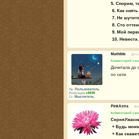
5. Спорим, 
6. Как снят
7. Не шутит
8. Сто отте
9. Мой пер
10. Невеста
Mathilde
Дата
Комментарий к кни
Дочитала до 
по сети.
Пользователь
Пр:
+4939
Репутация:
Мыслитель
Ст:
PinkAstra
Дат
Комментарий к кни
Серия
Ужасн
+ Будь мои
+ Как скаже