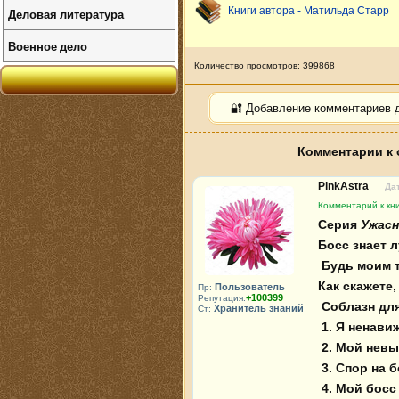
Книги автора - Матильда Старр
Деловая литература
Военное дело
Количество просмотров: 399868
🔐 Добавление комментариев 
Комментарии к 
PinkAstra
Дат
Комментарий к кни
Серия 
Ужас
Босс знает 
Будь моим 
Как скажете,
Пользователь
Пр:
+100399
Репутация:
Соблазн дл
Хранитель знаний
Ст:
1. Я ненави
2. Мой нев
3. Спор на 
4. Мой босс