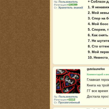
+ Соблазн д
Пользователь
Пр:
+100399
Репутация:
1. Я ненави
Хранитель знаний
Ст:
2. Мой нев
3. Спор на 
4. Мой босс
5. Спорим,
6. Как снят
7. Не шутит
8. Сто отте
9. Мой пер
10. Невеста
gutelaunefee
Комментарий к кни
Главная герои
Книга на трой
ГГ все время
Достала прос
Пользователь
Пр:
+11112
Репутация:
Просветлённый
Ст: