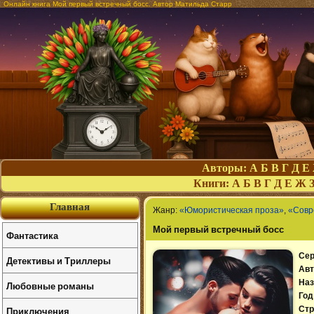
Онлайн книга Мой первый встречный босс. Автор Матильда Старр
Авторы:
А
Б
В
Г
Д
Е
Книги:
А
Б
В
Г
Д
Е
Ж
Главная
Жанр:
«Юмористическая проза»
,
«Совр
Мой первый встречный босс
Фантастика
Сер
Детективы и Триллеры
Авт
Наз
Любовные романы
Год
Приключения
Стр