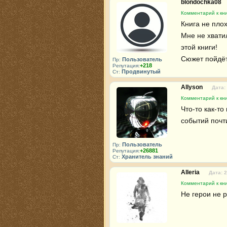
blondochka08
Комментарий к кни
Книга не плох
Мне не хвати
этой книги!

Сюжет пойдёт,
Пользователь
Пр:
+218
Репутация:
Продвинутый
Ст:
Allyson
Дата:
Комментарий к кни
Что-то как-то
событий почти
Пользователь
Пр:
+26881
Репутация:
Хранитель знаний
Ст:
Alleria
Дата: 
Комментарий к кни
Не герои не р