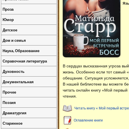
Язы
Проза
Юмор
Детское
Дом и семья
Наука, Образование
Справочная литература
В сердцах высказанная угроза вый
Духовность
жизнь. Особенно если тот самый 
обещание. Ситуация усложняется,
Документальная
В нашей библиотеке вы можете б
читать онлайн книгу «Мой первый
Прочее
чтения.
Поэзия
Читать книгу « Мой первый встр
Драматургия
Оглавление книги
Старинное