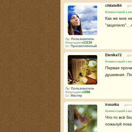
chitatel84
Дат
Комментарий к кн
Как же мне не
"зацепило"...
Пользователь
Пр:
+13134
Репутация:
Просветлённый
Ст:
Elenika72
Дат
Комментарий к кн
Первая прочи
душевная. По
Пользователь
Пр:
+1096
Репутация:
Мастер
Ст:
trusaika
Дата:
Комментарий к кн
Что-то всё б
пожалуй пока о