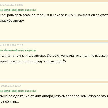
а: 27.01.2019 18:56
иге Малиновый запах надежды:
 понравилась главная героиня в начале книги и как же я ей сочувст
.спасибо автору
а: 29.11.2018 21:17
иге Малиновый запах надежды:
танная мною книга у автора. История увлекла,грустная ,но все же 
нравился слог автора,буду читать еще 👍 
 30.10.2018 12:17
иге Малиновый запах надежды:
ольше раздражения от книг автора,кажись переела немножко за эту 
т её книг...