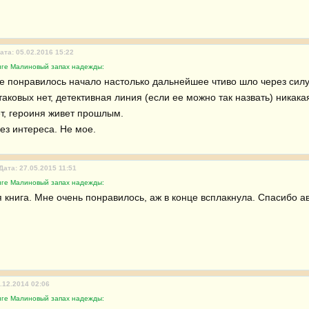
ата: 05.02.2016 15:22
иге Малиновый запах надежды:
е понравилось начало настолько дальнейшее чтиво шло через силу.
таковых нет, детективная линия (если ее можно так назвать) никак
т, героиня живет прошлым.

ез интереса. Не мое.
Дата: 27.05.2015 11:51
иге Малиновый запах надежды:
книга. Мне очень понравилось, аж в конце всплакнула. Спасибо ав
.12.2014 02:06
иге Малиновый запах надежды: