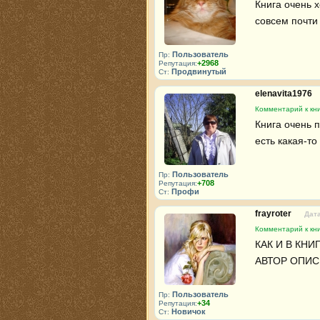
Книга очень х
совсем почти 
Пользователь
Пр:
+2968
Репутация:
Продвинутый
Ст:
elenavita1976
Комментарий к кн
Книга очень п
есть какая-то
Пользователь
Пр:
+708
Репутация:
Профи
Ст:
frayroter
Дата
Комментарий к кн
КАК И В КНИ
АВТОР ОПИС
Пользователь
Пр:
+34
Репутация:
Новичок
Ст: