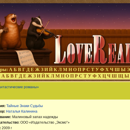
оры:
А
Б
В
Г
Д
Е
Ж
З
И
Й
К
Л
М
Н
О
П
Р
С
Т
У
Ф
Х
Ч
Ш
Ы
Э
:
А
Б
В
Г
Д
Е
Ж
З
И
Й
К
Л
М
Н
О
П
Р
С
Т
У
Ф
Х
Ц
Ч
Ш
Щ
Ы
антастические романы»
ия:
Тайные Знаки Судьбы
ор:
Наталья Калинина
вание:
Малиновый запах надежды
ательство:
ООО «Издательство „Эксмо“»
:
2009 г