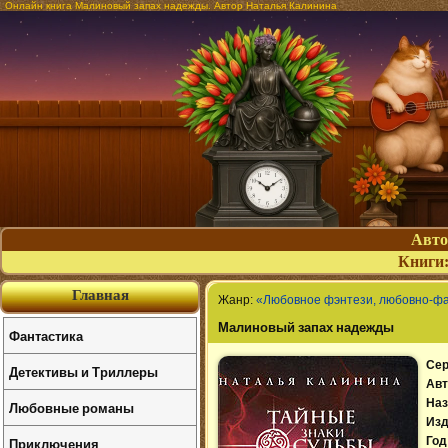
Онлайн книга Малиновый запах надежды. Автор Наталья Калинина
Авт
Книги
Главная
Жанр:
«Любовное фэнтези, любовно-ф
Малиновый запах надежды
Фантастика
Сер
Детективы и Триллеры
Авт
Наз
Любовные романы
Изд
Приключения
Год