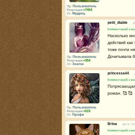
Пользователь
Пр:
+7404
Репутация:
Мудрец
Ст:
petit_diable
Д
Комментарий к кн
Насколько мн
действий как 
тоже почти не
Дочитывала б
Пользователь
Пр:
+354
Репутация:
Знаток
Ст:
princessa44
Комментарий к кн
Потрясающая 
роман. 🥰 🥰 
Пользователь
Пр:
+515
Репутация:
Профи
Ст:
Brina
Дата: 01
Комментарий к кн