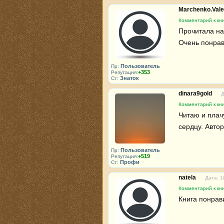
Marchenko.Vale
Комментарий к кн
Прочитала на 
Очень понрави
Пользователь
Пр:
+353
Репутация:
Знаток
Ст:
dinara9gold
Д
Комментарий к кн
Читаю и плачу
сердцу. Авто
Пользователь
Пр:
+519
Репутация:
Профи
Ст:
natela
Дата: 1
Комментарий к кн
Книга понрав