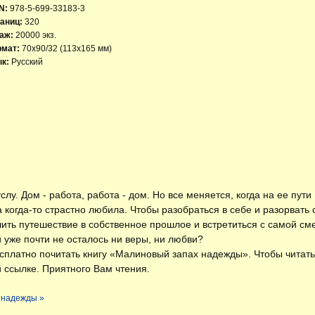
N:
978-5-699-33183-3
аниц:
320
аж:
20000 экз.
рмат:
70x90/32 (113х165 мм)
к:
Русский
у. Дом - работа, работа - дом. Но все меняется, когда на ее пути
а когда-то страстно любила. Чтобы разобраться в себе и разорвать
ить путешествие в собственное прошлое и встретиться с самой см
и уже почти не осталось ни веры, ни любви?
есплатно
почитать книгу «Малиновый запах надежды»
. Чтобы читат
 ссылке. Приятного Вам чтения.
 надежды »