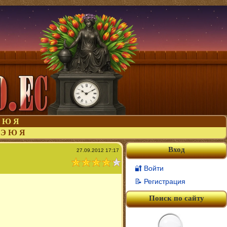
Ю
Я
Э
Ю
Я
Вход
27.09.2012 17:17
🔐 Войти
📝 Регистрация
Поиск по сайту