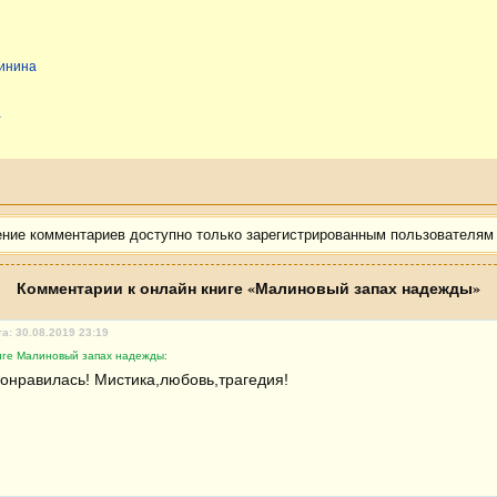
линина
а
ение комментариев доступно только зарегистрированным пользователям
Комментарии к онлайн книге «Малиновый запах надежды»
а: 30.08.2019 23:19
иге Малиновый запах надежды:
понравилась! Мистика,любовь,трагедия!