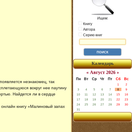
Ищем:
Книгу
Автора
Серию книг
Календарь
« Август 2026 »
Пн
Вт
Ср
Чт
Пт
Сб
Вс
 появляется незнакомец, так
1
2
 сплетающуюся вокруг нее паутину
3
4
5
6
7
8
9
ертью. Найдется ли в сердце
10
11
12
13
14
15
16
17
18
19
20
21
22
23
24
25
26
27
28
29
30
ь онлайн книгу «Малиновый запах
31