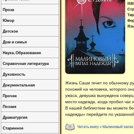
ISB
Проза
Стр
Тир
Юмор
Фо
Язы
Детское
Дом и семья
Наука, Образование
Справочная литература
Духовность
Жизнь Саши течет по обычному русл
Документальная
похожий на человека, которого он
Прочее
ужаса, девушка вынуждена соверш
место надежде, когда пробил час 
Поэзия
В нашей библиотеке вы можете б
надежды» перейдите по указанной
Драматургия
Читать книгу « Малиновый запах
Старинное