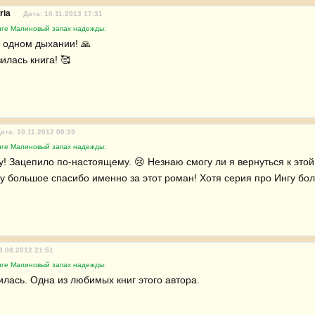
ria
Дата: 10.11.2013 17:31
иге Малиновый запах надежды:
одном дыхании! 🙏 

лась книга! 🥰 
ата: 10.11.2012 00:39
иге Малиновый запах надежды:
! Зацепило по-настоящему. 😢 Незнаю смогу ли я вернуться к этой 
ру большое спасибо именно за этот роман! Хотя серия про Ингу бол
8.08.2012 21:51
иге Малиновый запах надежды:
илась. Одна из любимых книг этого автора.