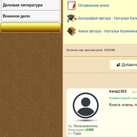
Деловая литература
Оглавление книги
Военное дело
Биография автора - Наталья Ка
Книги автора - Наталья Калинин
Количество просмотров: 230298
🔐 Добавл
irena1303
Дат
Комментарий к кн
Книга очень 
Пользователь
Пр:
+2408
Репутация:
Гуру
Ст: