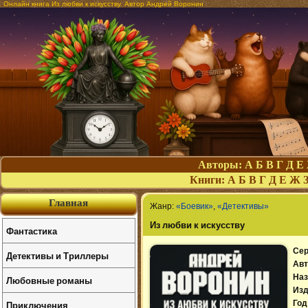
Онлайн книга Из любви к искусству. Автор Андрей Воронин
Авторы:
А
Б
В
Г
Д
Е
Книги:
А
Б
В
Г
Д
Е
Ж
Главная
Жанр:
«Боевик»
,
«Детективы»
Из любви к искусству
Фантастика
Сер
Детективы и Триллеры
Авт
Наз
Любовные романы
Изд
Приключения
Год