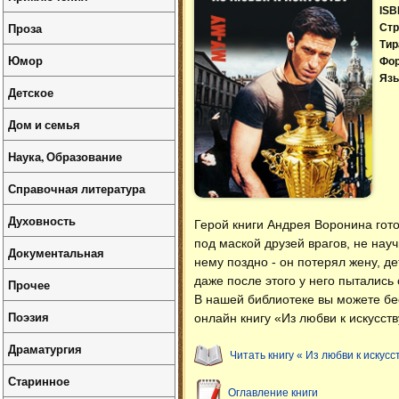
ISB
Проза
Стр
Тир
Юмор
Фо
Язы
Детское
Дом и семья
Наука, Образование
Справочная литература
Духовность
Герой книги Андрея Воронина готов
под маской друзей врагов, не нау
Документальная
нему поздно - он потерял жену, д
даже после этого у него пытались 
Прочее
В нашей библиотеке вы можете б
Поэзия
онлайн книгу «Из любви к искусст
Драматургия
Читать книгу « Из любви к искусс
Старинное
Оглавление книги