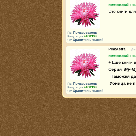
Комментарий к кни
Это книги для
Пользователь
Пр:
+100399
Репутация:
Хранитель знаний
Ст:
PinkAstra
Дат
Комментарий к кни
Серия 
 Му-М
 Таможня да
Убийца не 
Пользователь
Пр:
+100399
Репутация:
Хранитель знаний
Ст: