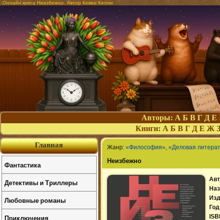
Онлайн книга Неизбежно. Автор Кевин Келли
Авторы:
А
Б
В
Г
Д
Е
Книги:
А
Б
В
Г
Д
Е
Ж
Главная
Жанр:
«Философия»
,
«Деловая литера
Неизбежно
Фантастика
Авт
Детективы и Триллеры
Наз
Изд
Любовные романы
Год
Приключения
ISB