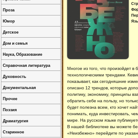
Стр
Проза
Фо
Пер
Юмор
Язы
Детское
Дом и семья
Наука, Образование
Справочная литература
Многое из того, что произойдет 
технологическими трендами. Кеви
Духовность
показывает, как сегодняшние измен
Документальная
описано 12 трендов, которые доп
политику, экономику, принципы в
Прочее
обратить себе на пользу, но толь
будет полезна всем, кто хочет на
Поэзия
понимать, куда инвестировать, че
Драматургия
мире. На русском языке публикует
В нашей библиотеке вы можете б
Старинное
«Неизбежно» перейдите по указан