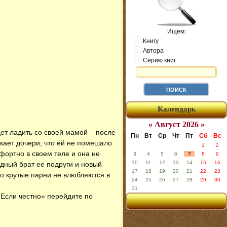
Ищем:
Книгу
Автора
Серию книг
Календарь
« Август 2026 »
дет ладить со своей мамой – после
Пн
Вт
Ср
Чт
Пт
Сб
Вс
кает дочери, что ей не помешало
1
2
фортно в своем теле и она не
3
4
5
6
7
8
9
10
11
12
13
14
15
16
одный брат ее подруги и новый
17
18
19
20
21
22
23
то крутые парни не влюбляются в
24
25
26
27
28
29
30
31
 «Если честно» перейдите по