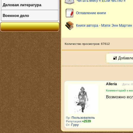
Читать книгу « Если честно »
Деловая литература
Оглавление книги
Военное дело
Книги автора - Мэгги Энн Мартин
Количество просмотров: 67612
🔐 Добавл
Alleria
Дата: 
Комментарий к кни
Возможно если
Пользователь
Пр:
+2539
Репутация:
Гуру
Ст: