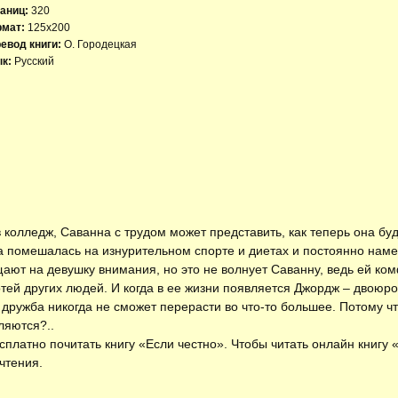
аниц:
320
рмат:
125x200
евод книги:
О. Городецкая
к:
Русский
в колледж, Саванна с трудом может представить, как теперь она бу
та помешалась на изнурительном спорте и диетах и постоянно наме
ают на девушку внимания, но это не волнует Саванну, ведь ей ком
тей других людей. И когда в ее жизни появляется Джордж – двоюр
х дружба никогда не сможет перерасти во что-то большее. Потому ч
ляются?..
есплатно
почитать книгу «Если честно»
. Чтобы читать онлайн книгу
чтения.