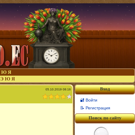
Ю
Я
Э
Ю
Я
Вход
05.10.2019 08:16
🔐 Войти
📝 Регистрация
Поиск по сайту