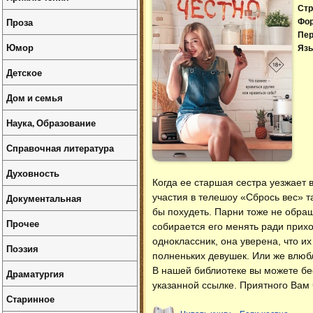
Стр
Проза
Фо
Пер
Юмор
Язы
Детское
Дом и семья
Наука, Образование
Справочная литература
Духовность
Когда ее старшая сестра уезжает 
Документальная
участия в телешоу «Сбрось вес» 
бы похудеть. Парни тоже не обращ
Прочее
собирается его менять ради прихо
одноклассник, она уверена, что и
Поэзия
полненьких девушек. Или же влюб
В нашей библиотеке вы можете б
Драматургия
указанной ссылке. Приятного Вам 
Старинное