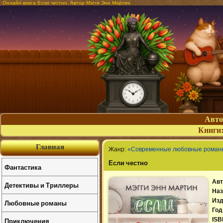
Онлайн книга Если честно. Автор Мэгги Энн Мартин
Авт
Книги
Главная
Жанр:
«Современные любовные роман
Если честно
Фантастика
Авт
Детективы и Триллеры
Наз
Изд
Любовные романы
Год
Приключения
ISB