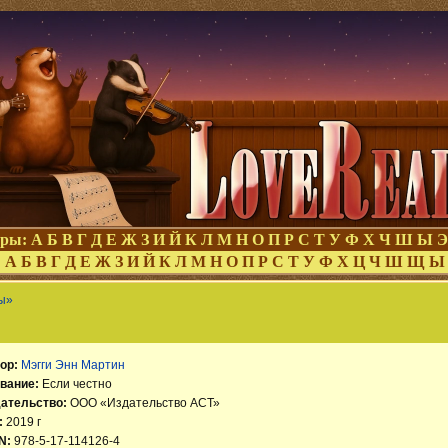
оры:
А
Б
В
Г
Д
Е
Ж
З
И
Й
К
Л
М
Н
О
П
Р
С
Т
У
Ф
Х
Ч
Ш
Ы
Э
:
А
Б
В
Г
Д
Е
Ж
З
И
Й
К
Л
М
Н
О
П
Р
С
Т
У
Ф
Х
Ц
Ч
Ш
Щ
Ы
ы»
ор:
Мэгги Энн Мартин
вание:
Если честно
ательство:
ООО «Издательство АСТ»
:
2019 г
N:
978-5-17-114126-4