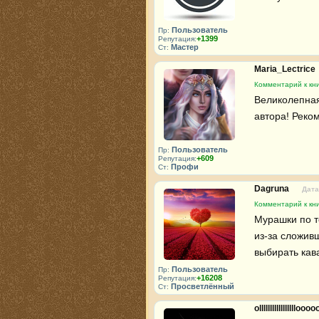
Пользователь
Пр:
+1399
Репутация:
Мастер
Ст:
Maria_Lectrice
Комментарий к кн
Великолепная
автора! Реко
Пользователь
Пр:
+609
Репутация:
Профи
Ст:
Dagruna
Дата
Комментарий к кн
Мурашки по те
из-за сложив
выбирать кав
Пользователь
Пр:
+16208
Репутация:
Просветлённый
Ст:
olllllllllllllllllooo