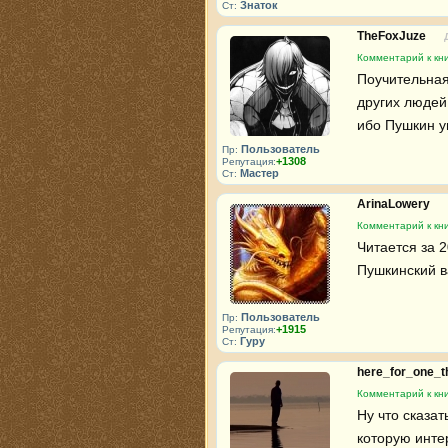
Знаток
Ст:
TheFoxJuze
Комментарий к кн
Поучительная
других людей
ибо Пушкин у
Пользователь
Пр:
+1308
Репутация:
Мастер
Ст:
ArinaLowery
Комментарий к кн
Читается за 2
Пушкинский в
Пользователь
Пр:
+1915
Репутация:
Гуру
Ст:
here_for_one_t
Комментарий к кн
Ну что сказат
которую интер