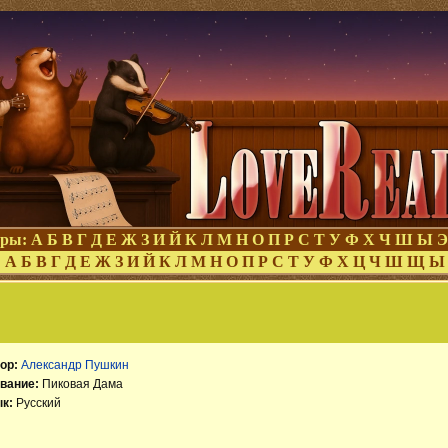
оры:
А
Б
В
Г
Д
Е
Ж
З
И
Й
К
Л
М
Н
О
П
Р
С
Т
У
Ф
Х
Ч
Ш
Ы
Э
:
А
Б
В
Г
Д
Е
Ж
З
И
Й
К
Л
М
Н
О
П
Р
С
Т
У
Ф
Х
Ц
Ч
Ш
Щ
Ы
ор:
Александр Пушкин
вание:
Пиковая Дама
к:
Русский