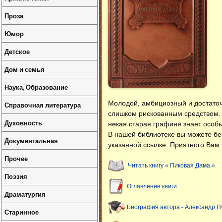
Проза
Юмор
Детское
Дом и семья
Наука, Образование
Молодой, амбициозный и достаточ
Справочная литература
слишком рискованным средством. Г
Духовность
некая старая графиня знает особ
В нашей библиотеке вы можете б
Документальная
указанной ссылке. Приятного Вам 
Прочее
Читать книгу « Пиковая Дама »
Поэзия
Оглавление книги
Драматургия
Биография автора - Александр 
Старинное