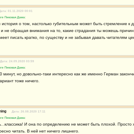
Дата: 01.11.2020 00:01
иге Пиковая Дама:
 история о том, настолько губительным может быть стремление к д
 и не обращая внимания на то, какие страдания ты можешь причини
меет писать кратко, по существу и не забывая давать читателям це
Дата: 24.09.2020 03:59
иге Пиковая Дама:
0 минут, но довольно-таки интересно как же именно Герман закончи
ариант тоже ничего.
hing
Дата: 26.08.2020 17:11
иге Пиковая Дама:
ь...классика! И она по определению не может быть плохой. Просто 
есно читать. В ней нет ничего лишнего.
