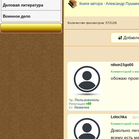
Книги автора - Александр Пушки
Деловая литература
Военное дело
Количество просмотров: 572128
🔐 Добавл
nihon15go00
Комментарий к кн
обожаю произ
Пользователь
Пр:
+89
Репутация:
Новичок
Ст:
Lolochka
Дата
Комментарий к кн
Довольно легк
всему есть ме