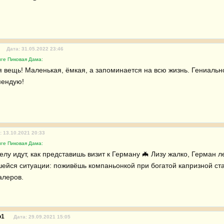
Дата: 31.05.2022 23:46
иге Пиковая Дама:
 вещь! Маленькая, ёмкая, а запоминается на всю жизнь. Гениальн
мендую!
: 13.10.2021 20:33
иге Пиковая Дама:
лу идут, как представишь визит к Герману 🦇 Лизу жалко, Герман л
шейся ситуации: поживёшь компаньонкой при богатой капризной ста
алеров.
oo1
Дата: 29.09.2021 15:05