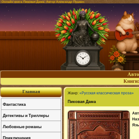
Онлайн книга Пиковая Дама. Автор Александр Пушкин
Авт
Книги
Главная
Жанр:
«Русская классическая проза»
Пиковая Дама
Фантастика
Авт
Детективы и Триллеры
Наз
Язы
Любовные романы
Приключения