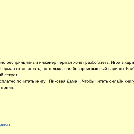
но беспринципный инженер Герман хочет разбогатеть. Игра в кар
ерман готов играть, но только зная беспроигрышный вариант. В об
ый секрет…
есплатно
почитать книгу «Пиковая Дама»
. Чтобы читать онлайн кни
чтения.
Пушкин