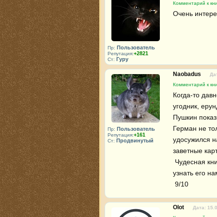
Комментарий к кн
Очень интерес
Пользователь
Пр:
+2821
Репутация:
Гуру
Ст:
Naobadus
Да
Комментарий к кн
Когда-то давн
угодник, ерун
Пушкин показ
Герман не то
Пользователь
Пр:
+161
Репутация:
удосужился на
Продвинутый
Ст:
заветные карт
 Чудесная книга! Тоже не зря в программе, советует осторожно начинать отношения с мужчиной и попытаться 
узнать его н
 9/10
Olot
Дата: 15.