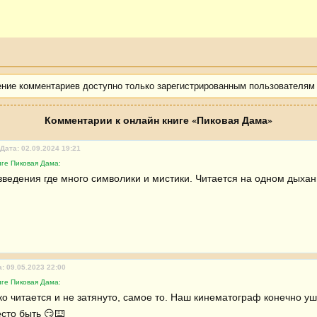
н
ение комментариев доступно только зарегистрированным пользователям
Комментарии к онлайн книге «Пиковая Дама»
Дата: 02.09.2024 19:21
иге Пиковая Дама:
ведения где много символики и мистики. Читается на одном дыха
: 09.05.2023 22:00
иге Пиковая Дама:
о читается и не затянуто, самое то. Наш кинематограф конечно ушё
сто быть 😏⌨️ 