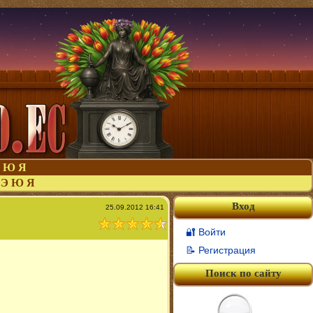
Ю
Я
Э
Ю
Я
Вход
25.09.2012 16:41
🔐 Войти
📝 Регистрация
Поиск по сайту