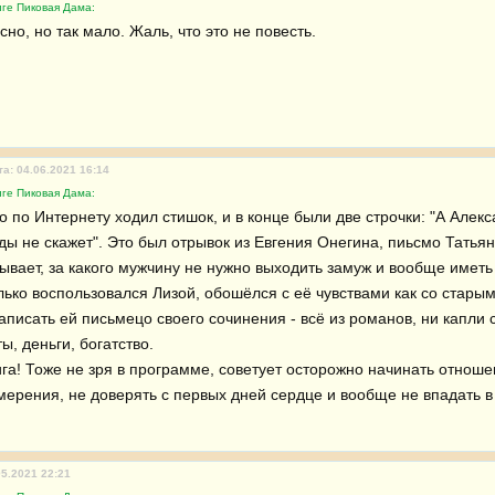
иге Пиковая Дама:
но, но так мало. Жаль, что это не повесть.
та: 04.06.2021 16:14
иге Пиковая Дама:
о по Интернету ходил стишок, и в конце были две строчки: "А Алекс
ды не скажет". Это был отрывок из Евгения Онегина, пиьсмо Татьян
ывает, за какого мужчину не нужно выходить замуж и вообще иметь 
лько воспользовался Лизой, обошёлся с её чувствами как со старым
писать ей письмецо своего сочинения - всё из романов, ни капли с
ы, деньги, богатство.

амерения, не доверять с первых дней сердце и вообще не впадать в
05.2021 22:21