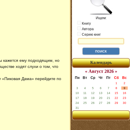
Ищем:
Книгу
Автора
Серию книг
ты кажется ему подходящим, но
Календарь
ществе ходят слухи о том, что
« Август 2026 »
Пн
Вт
Ср
Чт
Пт
Сб
Вс
гу «Пиковая Дама» перейдите по
1
2
3
4
5
6
7
8
9
10
11
12
13
14
15
16
17
18
19
20
21
22
23
24
25
26
27
28
29
30
31