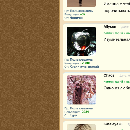
Именно с этой
перечитывать
Пользователь
Пр:
+37
Репутация:
Новичок
Ст:
Allyson
Дата:
Комментарий к кн
Изумительная
Пользователь
Пр:
+26881
Репутация:
Хранитель знаний
Ст:
Chaos
Дата: 
Комментарий к кн
Одно из люби
Пользователь
Пр:
+2984
Репутация:
Гуру
Ст:
Kataleya26
Д