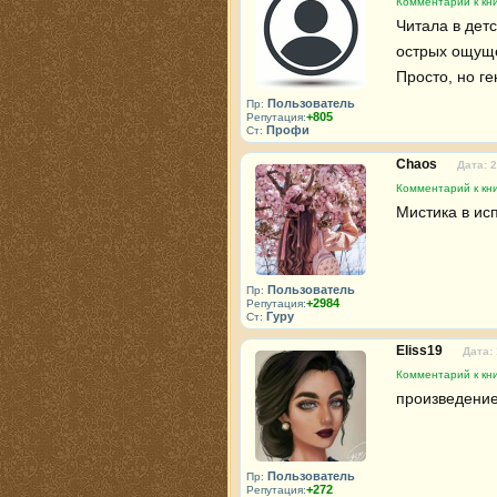
Комментарий к кн
Читала в детс
острых ощуще
Просто, но ге
Пользователь
Пр:
+805
Репутация:
Профи
Ст:
Chaos
Дата: 
Комментарий к кн
Мистика в ис
Пользователь
Пр:
+2984
Репутация:
Гуру
Ст:
Eliss19
Дата:
Комментарий к кн
произведение
Пользователь
Пр:
+272
Репутация: