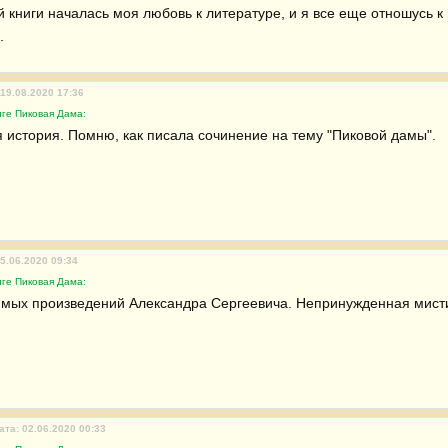
 книги началась моя любовь к литературе, и я все еще отношусь к 
.
 19.08.2020 17:36
иге Пиковая Дама:
 история. Помню, как писала сочинение на тему "Пиковой дамы".
05.06.2020 09:34
иге Пиковая Дама:
мых произведений Александра Сергеевича. Непринужденная мисти
ата: 02.06.2020 00:33