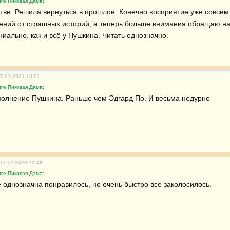
иге Пиковая Дама:
тве. Решила вернуться в прошлое. Конечно восприятие уже совсем д
ний от страшных историй, а теперь больше внимания обращаю на 
ниально, как и всё у Пушкина. Читать однозначно.
27.01.2021 10:21
иге Пиковая Дама:
полнение Пушкина. Раньше чем Эдгард По. И весьма недурно
 17.12.2020 12:46
иге Пиковая Дама:
 однозначна понравилось, но очень быстро все заколосилось.