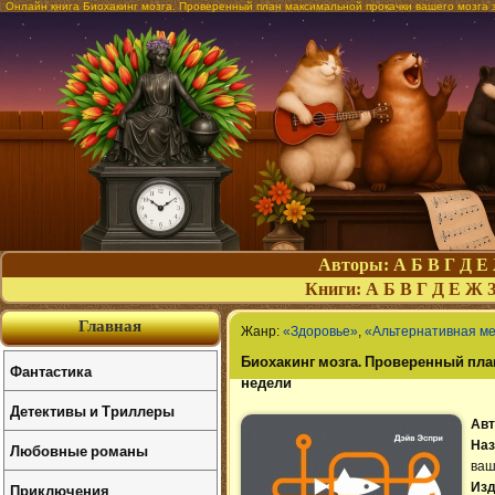
Онлайн книга Биохакинг мозга. Проверенный план максимальной прокачки вашего мозга з
Авторы:
А
Б
В
Г
Д
Е
Книги:
А
Б
В
Г
Д
Е
Ж
Главная
Жанр:
«Здоровье»
,
«Альтернативная м
Биохакинг мозга. Проверенный пла
Фантастика
недели
Детективы и Триллеры
Авт
Наз
Любовные романы
ваш
Приключения
Изд