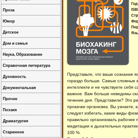
Год
Проза
ISB
Стр
Юмор
Фо
Пер
Детское
Язы
Дом и семья
Наука, Образование
Справочная литература
Представьте, что ваше сознание я
Духовность
гораздо больше. Самые сложные в
Документальная
интеллекте и не чувствуете себя 
важное. Вам больше неведомы скач
Прочее
течение дня. Представили? Это р
прокачки организма. Вы узнаете, 
Поэзия
следует избегать, какие виды физ
правильно организовать рабочее п
Драматургия
медитации и дыхательных практика
Старинное
100 %.