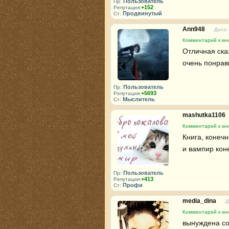
Пользователь
Пр:
+152
Репутация:
Продвинутый
Ст:
Ann948
Дата:
Комментарий к кн
Отличная ска
очень понрав
Пользователь
Пр:
+5693
Репутация:
Мыслитель
Ст:
mashutka1106
Комментарий к кн
Книга, конеч
и вампир коне
Пользователь
Пр:
+413
Репутация:
Профи
Ст:
media_dina
Д
Комментарий к кн
вынуждена со