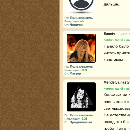
дальше...
Пользователь
Пр:
+5
Репутация:
Новичок
Ст:
Sonety
Дата: 
Комментарий к кн
Начало было 
читать приятн
хвостиком.
Пользователь
Пр:
+859
Репутация:
Мастер
Ст:
Mendelya.nast
Комментарий к кн
Книжечка не 
очень нечетко
светлых,возв
Не естествен
Пользователь
Пр:
+105
Репутация:
назад это бы
Продвинутый
Ст:
гроба. Так в 