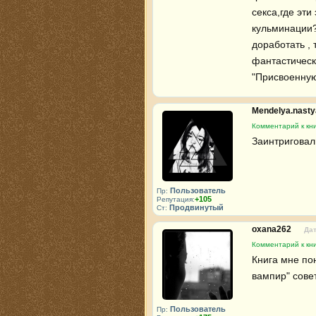
секса,где эт
кульминации?
доработать , 
фантастическ
"Присвоенную
Mendelya.nast
Комментарий к кн
Заинтриговал
Пользователь
Пр:
+105
Репутация:
Продвинутый
Ст:
oxana262
Дат
Комментарий к кн
Книга мне по
вампир" сове
Пользователь
Пр: