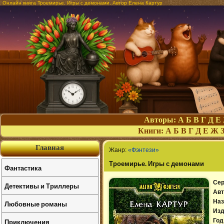
Онлайн книга Троемирье. Игры с демонами. Автор Елена Картур
Авторы:
А
Б
В
Г
Д
Е
Книги:
А
Б
В
Г
Д
Е
Ж
Главная
Жанр:
«Фэнтези»
Троемирье. Игры с демонами
Фантастика
Сер
Детективы и Триллеры
Авт
Наз
Любовные романы
Изд
Приключения
Год