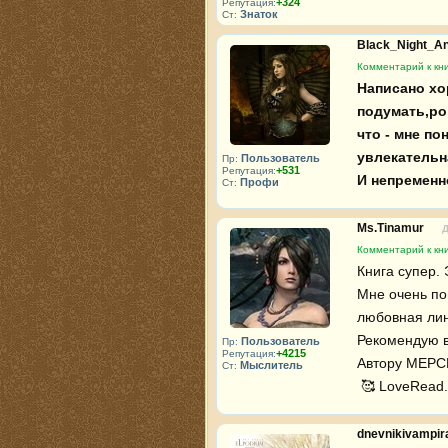
+324
Репутация:
Знаток
Ст:
Black_Night_A
Комментарий к кн
Написано хо
подумать,ром
что - мне по
увлекательна
Пользователь
Пр:
+531
Репутация:
И непременн
Профи
Ст:
Ms.Tinamur
Д
Комментарий к кн
Книга супер. 
Мне очень по
любовная лин
Рекомендую в
Пользователь
Пр:
+4215
Репутация:
Автору МЕРСИ!
Мыслитель
Ст:
 🥰 LoveRead.
dnevnikivampi