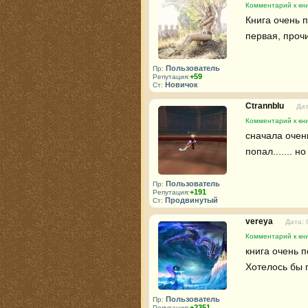
Комментарий к кн
Книга очень п
первая, проч
Пользователь
Пр:
+59
Репутация:
Новичок
Ст:
CtrannbIu
Дат
Комментарий к кн
сначала очень
попал....... н
Пользователь
Пр:
+191
Репутация:
Продвинутый
Ст:
vereya
Дата: 
Комментарий к кн
книга очень п
Хотелось бы 
Пользователь
Пр:
+2351
Репутация: