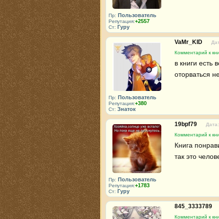
Пользователь
Пр:
+2557
Репутация:
Гуру
Ст:
VaMr_KID
Дат
Комментарий к кн
в книги есть 
оторваться н
Пользователь
Пр:
+380
Репутация:
Знаток
Ст:
19bpf79
Дата:
Комментарий к кн
Книга понрави
так это челов
Пользователь
Пр:
+1783
Репутация:
Гуру
Ст:
845_3333789
Комментарий к кн