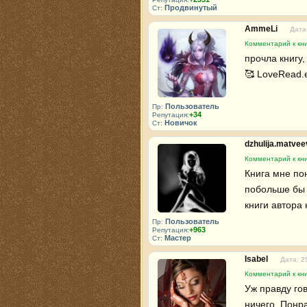
Продвинутый
Ст:
AmmeLi
Дата
Комментарий к кн
прочла книгу
🥰 LoveRead.e
Пользователь
Пр:
+34
Репутация:
Новичок
Ст:
dzhulija.matve
Комментарий к кн
Книга мне по
побольше бы 
книги автора 
Пользователь
Пр:
+963
Репутация:
Мастер
Ст:
Isabel
Дата: 2
Комментарий к кн
Уж правду го
ничего. Понр