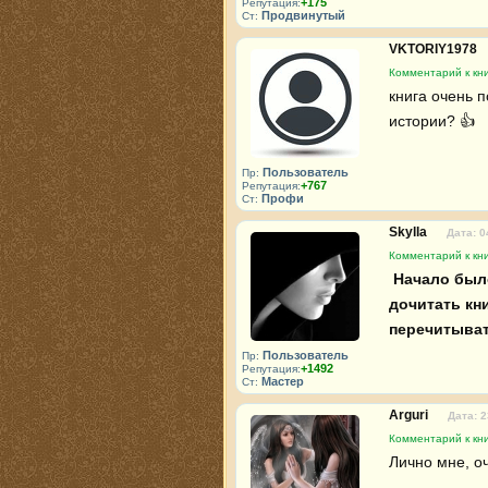
+175
Репутация:
Продвинутый
Ст:
VKTORIY1978
Комментарий к кн
книга очень 
истории? 👍 
Пользователь
Пр:
+767
Репутация:
Профи
Ст:
Skylla
Дата: 0
Комментарий к кн
 Начало было интересным, но где-то от середины заставляешь себя

дочитать кни
перечитыват
Пользователь
Пр:
+1492
Репутация:
Мастер
Ст:
Arguri
Дата: 2
Комментарий к кн
Лично мне, о