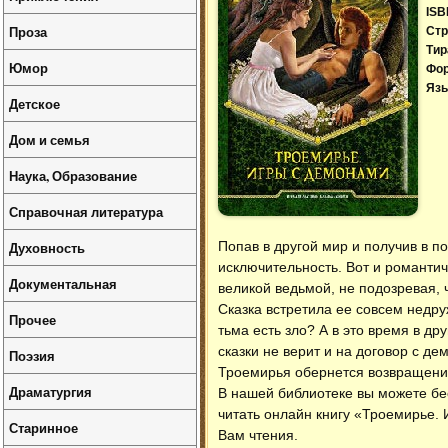
ISB
Проза
Стр
Тир
Юмор
Фо
Язы
Детское
Дом и семья
Наука, Образование
Справочная литература
Духовность
Попав в другой мир и получив в п
исключительность. Вот и романти
Документальная
великой ведьмой, не подозревая, 
Сказка встретила ее совсем недру
Прочее
тьма есть зло? А в это время в д
сказки не верит и на договор с д
Поэзия
Троемирья обернется возвращение
Драматургия
В нашей библиотеке вы можете б
читать онлайн книгу «Троемирье.
Старинное
Вам чтения.