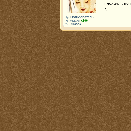
плохая.... но
3+
Пользователь
Пр:
+206
Репутация:
Знаток
Ст: