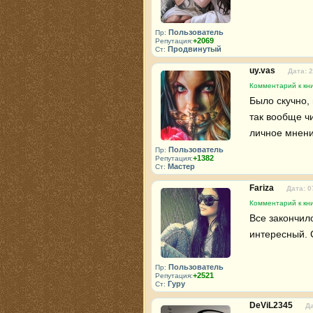
Пользователь
Пр:
+2069
Репутация:
Продвинутый
Ст:
uy.vas
Дата: 2
Комментарий к кн
Было скучно, 
так вообще чи
личное мнени
Пользователь
Пр:
+1382
Репутация:
Мастер
Ст:
Fariza
Дата: 0
Комментарий к кн
Все закончил
интересный. 
Пользователь
Пр:
+2521
Репутация:
Гуру
Ст:
DeViL2345
Да