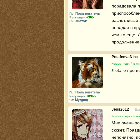
порадовала г
приспособлен
Пользователь
Пр:
+365
Репутация:
расчетливый х
Знаток
Ст:
попадая в дру
чем-то еще. Д
продолжение,
PotafeevaNina
Комментарий к кн
Люблю про по
Пользователь
Пр:
+8965
Репутация:
Мудрец
Ст:
Jess2012
Дат
Комментарий к кн
Мне очень по
сюжет. Правд
непонятно, п