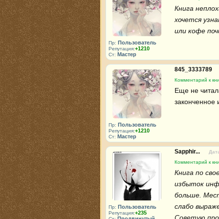
Книга неплох
хочется узна
или кофе по
Пользователь
Пр:
+1210
Репутация:
Мастер
Ст:
845_3333789
Комментарий к кн
Еще не читала
законченное 
Пользователь
Пр:
+1210
Репутация:
Мастер
Ст:
Sapphir...
Дата
Комментарий к кн
Книга по сво
избыток инфо
больше. Мест
слабо выраже
Пользователь
Пр:
+235
Репутация:
Советую про
Продвинутый
Ст: