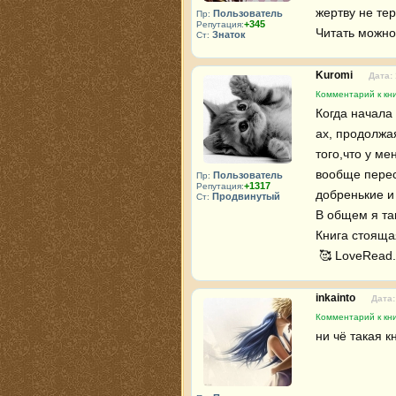
жертву не тер
Пользователь
Пр:
+345
Репутация:
Читать можно,
Знаток
Ст:
Kuromi
Дата:
Комментарий к кн
Когда начала
ах, продолжая
того,что у ме
вообще перест
Пользователь
Пр:
+1317
Репутация:
добренькие и 
Продвинутый
Ст:
В общем я так
Книга стояща
 🥰 LoveRead.
inkainto
Дата:
Комментарий к кн
ни чё такая к