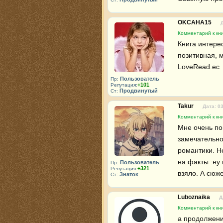
OKCAHA15
Комментарий к кн
Книга интере
позитивная, м
LoveRead.ec 
Пользователь
Пр:
+101
Репутация:
Продвинутый
Ст:
Takur
Дата: 0
Комментарий к кн
Мне очень пон
замечательно
романтики. Н
на факты :ну 
Пользователь
Пр:
+321
Репутация:
взяло. А сюже
Знаток
Ст:
Luboznaika
Д
Комментарий к кн
а продолжени