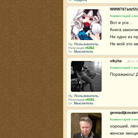
WWW787adz55
Комментарий к кн
Вот и усе...

Книга закончил
Ни одно из п
Не мой это ав
Пользователь
Пр:
+5362
Репутация:
Мыслитель
Ст:
vikyha
Дата: 
Комментарий к кн
Поражаюсь! Д
Пользователь
Пр:
+4191
Репутация:
Мыслитель
Ст:
gennadijkovale
Комментарий к кн
хороший, лёг
женски эмоци