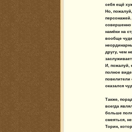
себя ещё хуж
Но, пожалуй
персонажей. 
совершенно 
намёки на ст
вообще чудес
неординарны
другу, чем н
заслуживает 
И, пожалуй,
полное виден
повелители 
оказался чу
Также, пора
всегда явля
больше полю
смеяться, не
Торин, котор