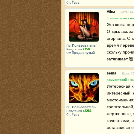
Гуру
Ст:
Vilna
Дата: 14
Комментарий к кни
Эта книга по
Открылась зан
огорчала. Ст
время переве
Пользователь
Пр:
+158
Репутация:
скольку проч
Продвинутый
Ст:
затягивает 🥰
sema
Дата: 0
Комментарий к кни
Интересная к
интересный, 
местоимениях
трогательной,
Пользователь
Пр:
+2281
Репутация:
жертвенные, 
Гуру
Ст:
качествами, ч
оставшиеся о