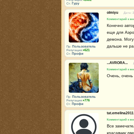
Гуру
Ст:
olmiyu
Дата: 
Комментарий к кни
Конечно авто
еще для Аэрон
демона. Могу 
дальше не раз
Пользователь
Пр:
+621
Репутация:
Профи
Ст:
...AVRORA...
Комментарий к кни
Очень, очень к
Пользователь
Пр:
+776
Репутация:
Профи
Ст:
tat.emelina201
Комментарий к кни
Все замечател
красавчик:две