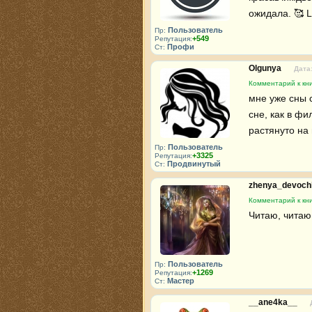
ожидала. 🥰 
Пользователь
Пр:
+549
Репутация:
Профи
Ст:
Olgunya
Дата:
Комментарий к кни
мне уже сны с
сне, как в фи
растянуто на 
Пользователь
Пр:
+3325
Репутация:
Продвинутый
Ст:
zhenya_devoc
Комментарий к кни
Читаю, читаю
Пользователь
Пр:
+1269
Репутация:
Мастер
Ст:
__ane4ka__