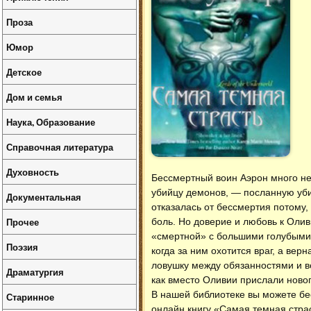
Проза
Юмор
Детское
Дом и семья
Наука, Образование
Справочная литература
Духовность
Бессмертный воин Аэрон много н
убийцу демонов, — посланную убит
Документальная
отказалась от бессмертия потому,
Прочее
боль. Но доверие и любовь к Оливи
«смертной» с большими голубыми 
Поэзия
когда за ним охотится враг, а вер
ловушку между обязанностями и 
Драматургия
как вместо Оливии прислали новог
В нашей библиотеке вы можете б
Старинное
онлайн книгу «Самая темная страс