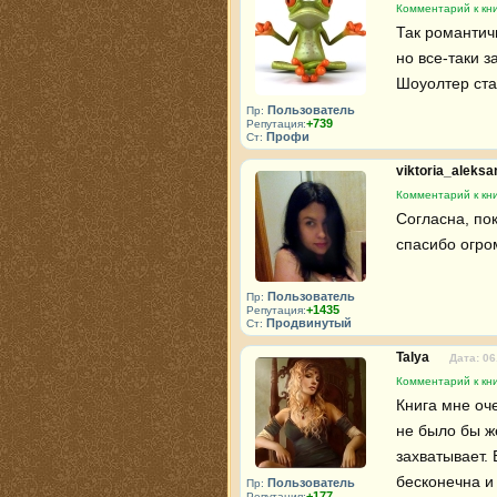
Комментарий к кни
Так романтич
но все-таки з
Шоуолтер ста
Пользователь
Пр:
+739
Репутация:
Профи
Ст:
viktoria_aleks
Комментарий к кни
Согласна, пок
спасибо огром
Пользователь
Пр:
+1435
Репутация:
Продвинутый
Ст:
Talya
Дата: 06
Комментарий к кни
Книга мне оч
не было бы же
захватывает. 
бесконечна и 
Пользователь
Пр:
+177
Репутация: