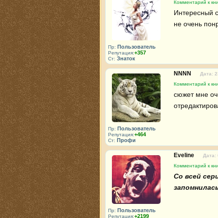
Комментарий к кни
Интересный сю
не очень пон
Пользователь
Пр:
+357
Репутация:
Знаток
Ст:
NNNN
Дата: 2
Комментарий к кни
сюжет мне оче
отредактирова
Пользователь
Пр:
+464
Репутация:
Профи
Ст:
Eveline
Дата:
Комментарий к кни
Со всей сери
запомнилась
Пользователь
Пр:
+2199
Репутация: