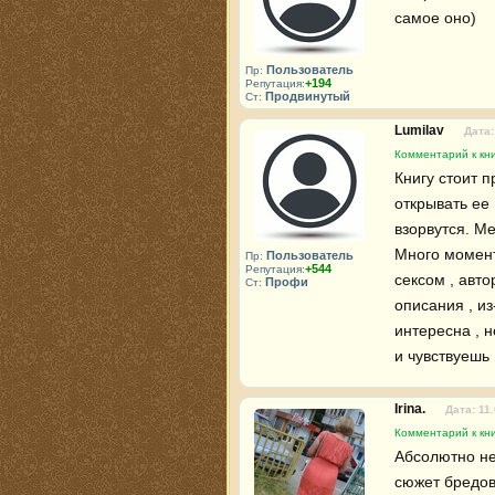
самое оно)
Пользователь
Пр:
+194
Репутация:
Продвинутый
Ст:
Lumilav
Дата:
Комментарий к кни
Книгу стоит п
открывать ее 
взорвутся. Ме
Много моменты
Пользователь
Пр:
+544
Репутация:
сексом , авто
Профи
Ст:
описания , из
интересна , 
и чувствуешь 
Irina.
Дата: 11
Комментарий к кни
Абсолютно не
сюжет бредов