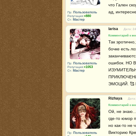
что Гален ско
ад, интересне
Пользователь
Пр:
+880
Репутация:
Мастер
Ст:
larisa
Дата: 2
Комментарий к кни
Так эротично,
бочке есть ло
заканчиваются
ошибок. НО 
Пользователь
Пр:
+1053
Репутация:
ИЗУМИТЕЛЬН
Мастер
Ст:
ПРИКЛЮЧЕН
ЭМОЦИЙ. 🥰 
Rizhaya
Дата:
Комментарий к кни
Ой, не знаю..
где-то юмор п
но как-то не 
Викторию Кре
Пользователь
Пр: