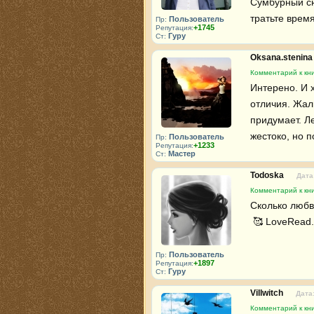
Сумбурный сюж
тратьте время
Пользователь
Пр:
+1745
Репутация:
Гуру
Ст:
Oksana.stenin
Комментарий к кни
Интерено. И х
отличия. Жаль
придумает. Ле
жестоко, но п
Пользователь
Пр:
+1233
Репутация:
Мастер
Ст:
Todoska
Дата
Комментарий к кни
Сколько любв
 🥰 LoveRead.
Пользователь
Пр:
+1897
Репутация:
Гуру
Ст:
Villwitch
Дата:
Комментарий к кни