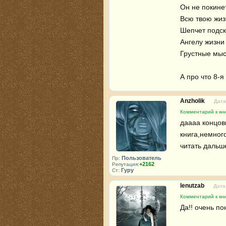
Он не покинет
Всю твою жиз
Шепчет подска
Ангелу жизни 
Грустные мысл
А про что 8-я
Anzholik
Дата
Комментарий к кни
даааа концов
книга,немног
читать дальш
Пользователь
Пр:
+2162
Репутация:
Гуру
Ст:
lenutzab
Дата
Комментарий к кни
Да!! очень по