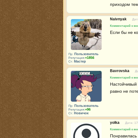
приходом тем
Naivnyak
Дат
Комментарий к кни
Если бы не к
Пользователь
Пр:
+1856
Репутация:
Мастер
Ст:
Bavrovska
Д
Комментарий к кни
Настойчивый 
равно не пот
Пользователь
Пр:
+96
Репутация:
Новичок
Ст:
yolka
Дата: 17
Комментарий к кни
Понравилась 