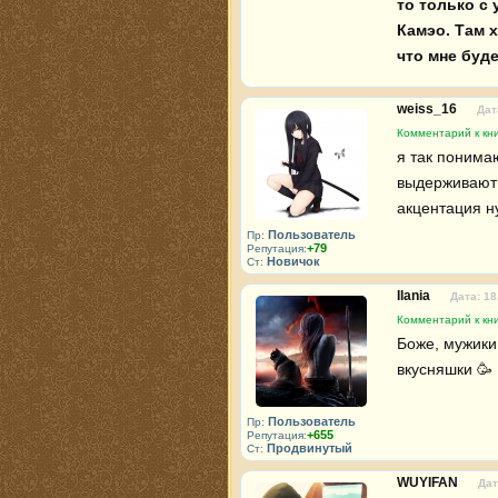
то только с 
Камэо. Там 
что мне буд
weiss_16
Дат
Комментарий к кни
я так понимаю
выдерживают ч
акцентация н
Пользователь
Пр:
+79
Репутация:
Новичок
Ст:
Ilania
Дата: 18
Комментарий к кни
Боже, мужики
вкусняшки 🥳 
Пользователь
Пр:
+655
Репутация:
Продвинутый
Ст:
WUYIFAN
Дат