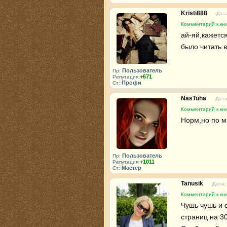
Kristi888
Дата
Комментарий к кни
ай-яй,кажется
было читать в
Пользователь
Пр:
+671
Репутация:
Профи
Ст:
NasTuha
Дата
Комментарий к кни
Норм,но по м
Пользователь
Пр:
+1011
Репутация:
Мастер
Ст:
Tanusik
Дата:
Комментарий к кни
Чушь чушь и е
страниц на 30