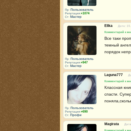
Пользователь
Пр:
+1074
Репутация:
Мастер
Ст:
Ellka
Дата: 15
Комментарий к кни
Все таки про
темный ангел"
порядок непр
Пользователь
Пр:
+947
Репутация:
Мастер
Ст:
Laguna777
Д
Комментарий к кни
Классная книг
спасти. Супер
поняла,сколь
Пользователь
Пр:
+690
Репутация:
Профи
Ст:
Magirata
Дата
Комментарий к кни