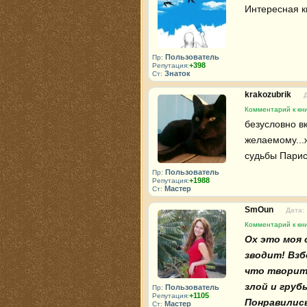
Интересная кн
Пользователь
Пр:
+398
Репутация:
Знаток
Ст:
krakozubrik
Комментарий к кни
безусловно в
желаемому...
судьбы Париса
Пользователь
Пр:
+1988
Репутация:
Мастер
Ст:
SmOun
Дата:
Комментарий к кни
Ох это моя 
зводит! Взб
что творит!
злой и груб
Пользователь
Пр:
+1105
Репутация:
Понравились
Мастер
Ст: