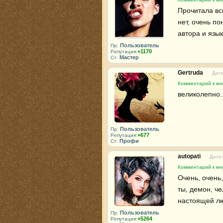
Прочитала вс
нет, очень по
автора и язык
Пользователь
Пр:
+1170
Репутация:
Мастер
Ст:
Gertruda
Дата
Комментарий к кни
великолепно..
Пользователь
Пр:
+677
Репутация:
Профи
Ст:
autopati
Дата:
Комментарий к кни
Очень, очень,
ты, демон, че
настоящей лю
Пользователь
Пр:
+5264
Репутация: