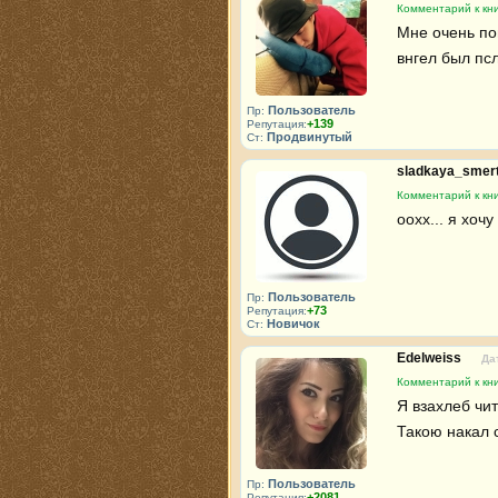
Комментарий к кни
Мне очень пон
внгел был пс
Пользователь
Пр:
+139
Репутация:
Продвинутый
Ст:
sladkaya_smer
Комментарий к кни
оохх... я хочу
Пользователь
Пр:
+73
Репутация:
Новичок
Ст:
Edelweiss
Да
Комментарий к кни
Я взахлеб чита
Такою накал 
Пользователь
Пр:
+2081
Репутация: