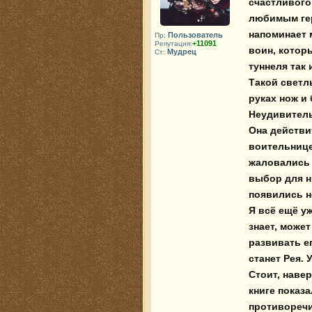
счастливого 
любимым гер
напоминает 
Пользователь
Пр:
+11091
Репутация:
воин, которы
Мудрец
Ст:
туннеля так 
Такой светл
руках нож и 
Неудивитель
Она действи
воительницей
жаловались н
выбор для ни
появились н
Я всё ещё уж
знает, може
развивать е
станет Рея. 
Стоит, навер
книге показ
противоречи