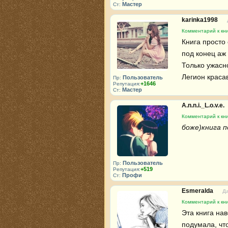
Мастер
Ст:
karinka1998
Комментарий к кни
Книга просто с
под конец аж 
Только ужасно
Легион красав
Пользователь
Пр:
+1646
Репутация:
Мастер
Ст:
A.n.n.i._L.o.v.e.
Комментарий к кни
боже)книга п
Пользователь
Пр:
+519
Репутация:
Профи
Ст:
Esmeralda
Да
Комментарий к кни
Эта книга нав
подумала, что