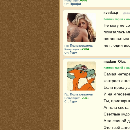
+646
Репутация:
Профи
Ст:
svetka.p
Дата
Комментарий к кни
Не могу не со
показалась м
остановиться.
нет , одни во
Пользователь
Пр:
+2704
Репутация:
Гуру
Ст:
madam_Olga
Комментарий к кни
Самая интере
контраст анге
Если прислуша
И на мгновень
Пользователь
Пр:
+2051
Репутация:
Ты, приоткрыв
Гуру
Ст:
Ангела света 
Светлые кудр
А за спиной д
Это твой анге