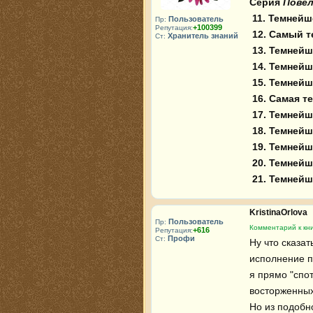
Серия 
Повел
11. Темнейш
Пользователь
Пр:
+100399
Репутация:
12. Самый т
Хранитель знаний
Ст:
13. Темнейш
14. Темнейш
15. Темнейш
16. Самая т
17. Темней
18. Темней
19. Темней
20. Темнейш
21. Темнейш
KristinaOrlova
Пользователь
Пр:
Комментарий к кни
+616
Репутация:
Профи
Ст:
Ну что сказат
исполнение п
я прямо "спо
восторженных
Но из подобн