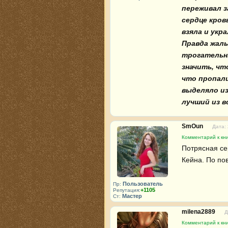
переживал з
сердце кров
взяла и укра
Правда жаль
трогательны
значить, чт
что пропали
выделяло из
лучший из в
SmOun
Дата: 
Комментарий к кни
Потрясная се
Кейна. По по
Пользователь
Пр:
+1105
Репутация:
Мастер
Ст:
milena2889
Д
Комментарий к кни