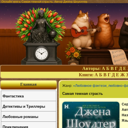
Онлайн книга Самая темная страсть. Автор Джена Шоуолтер
Авторы:
А
Б
В
Г
Д
Е
Книги:
А
Б
В
Г
Д
Е
Ж
Главная
Жанр:
«Любовное фэнтези, любовно-ф
Самая темная страсть
Фантастика
Сер
Детективы и Триллеры
Авт
Наз
Любовные романы
Язы
Приключения