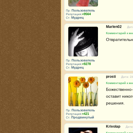
Пользователь
Пр:
+9564
Репутация:
Мудрец
Ст:
Marlen02
Дат
Комментарий к кни
Отвратительн
Пользователь
Пр:
+9278
Репутация:
Мудрец
Ст:
prosti
Дата: 2
Комментарий к кни
Божественно-
оставит никог
решения.
Пользователь
Пр:
+421
Репутация:
Продвинутый
Ст:
Krivolap
Дата
Комментарий к кни