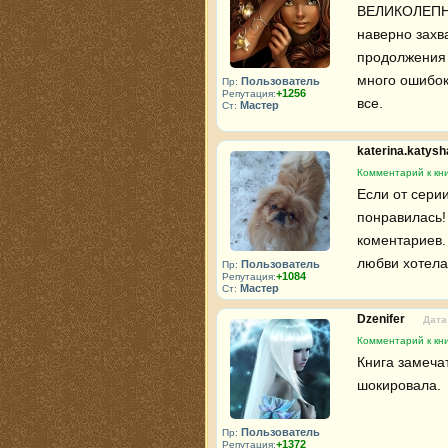
ВЕЛИКОЛЕПНО!
наверно захв
продолжения 
много ошибок
Пользователь
Пр:
+1256
Репутация:
все.
Мастер
Ст:
katerina.katys
Комментарий к кни
Если от серии
понравилась! 
коментариев. 
любви хотела .
Пользователь
Пр:
+1084
Репутация:
Мастер
Ст:
Dzenifer
Дата
Комментарий к кни
Книга замеча
шокировала.
Пользователь
Пр:
+1372
Репутация: