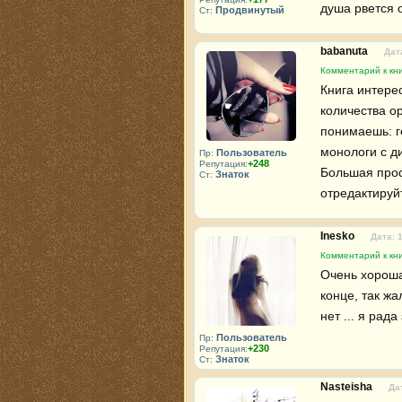
душа рвется о
Продвинутый
Ст:
babanuta
Дат
Комментарий к кни
Книга интерес
количества о
понимаешь: ге
монологи с д
Пользователь
Пр:
+248
Репутация:
Большая прос
Знаток
Ст:
отредактируйте
Inesko
Дата: 
Комментарий к кни
Очень хороша
конце, так ж
нет ... я рад
Пользователь
Пр:
+230
Репутация:
Знаток
Ст:
Nasteisha
Да