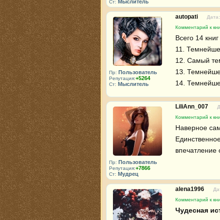
Мыслитель
Ст:
autopati
Дата:
Комментарий к кни
Всего 14 книг 
11. Темнейше
12. Самый те
13. Темнейше
Пользователь
Пр:
+5264
Репутация:
14. Темнейше
Мыслитель
Ст:
LiliAnn_007
Д
Комментарий к кни
Наверное сам
Единственное 
впечатление 
Пользователь
Пр:
+7866
Репутация:
Мудрец
Ст:
alena1996
Да
Комментарий к кни
Чудесная ис