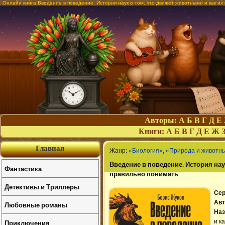
Онлайн книга Введение в поведение. История наук о том, что движет животными и как их
Авторы:
А
Б
В
Г
Д
Е
Книги:
А
Б
В
Г
Д
Е
Ж
Главная
Жанр:
«Биология»
,
«Природа и животн
Введение в поведение. История нау
Фантастика
правильно понимать
Детективы и Триллеры
Сер
Авт
Любовные романы
Наз
Приключения
и к