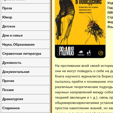
Изд
Проза
Год
ISB
Юмор
Стр
Фо
Детское
Язы
Дом и семья
Наука, Образование
Справочная литература
Духовность
На протяжении всей своей истории
они не могут поведать о себе на 
Документальная
Книга научного журналиста Бориса
Прочее
пыталось прийти к пониманию это
различные теоретические подход
Поэзия
научных направлений между собо
теорией эволюции и т. д.), связь
Драматургия
общемировоззренческими установк
Старинное
простое накопление знаний, но ка