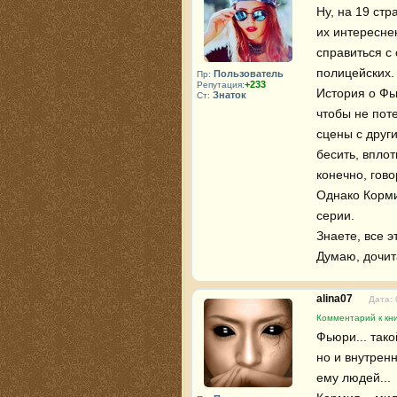
Ну, на 19 стр
их интересне
справиться с
полицейских. 
Пользователь
Пр:
+233
Репутация:
История о Фь
Знаток
Ст:
чтобы не пот
сцены с други
бесить, вплот
конечно, гово
Однако Корми
серии. 

Знаете, все 
Думаю, дочит
alina07
Дата: 
Комментарий к кн
Фьюри... так
но и внутренн
ему людей...
