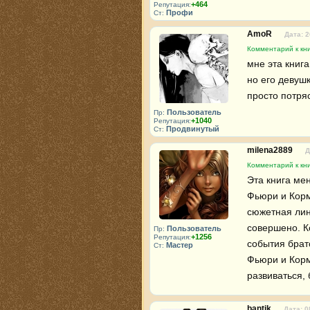
+464
Репутация:
Профи
Ст:
AmoR
Дата: 2
Комментарий к кн
мне эта книга
но его девушк
просто потря
Пользователь
Пр:
+1040
Репутация:
Продвинутый
Ст:
milena2889
Д
Комментарий к кн
Эта книга ме
Фьюри и Корм
сюжетная лин
совершено. Ко
Пользователь
Пр:
+1256
Репутация:
события братс
Мастер
Ст:
Фьюри и Корми
развиваться, 
bantik
Дата: 0