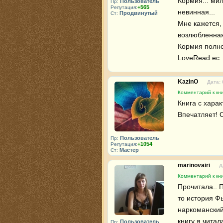
Кормия... ми
Пользователь
Пр:
+565
Репутация:
невинная...

Продвинутый
Ст:
Мне кажется, 
возлюбленная
Кормия полнос
LoveRead.ec 
KazinO
Дата: 
Комментарий к кн
Книга с харак
Впечатляет! 
Пользователь
Пр:
+1054
Репутация:
Мастер
Ст:
marinovairi
Д
Комментарий к кн
Прочитала.. П
то история Ф
наркоманский
книгу я чита
Пользователь
Пр: