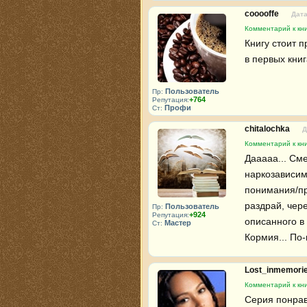
cooooffe
Дата
Комментарий к кн
Книгу стоит п
в первых книг
Пользователь
Пр:
+764
Репутация:
Профи
Ст:
chitalochka
Д
Комментарий к кн
Дааааа... См
наркозависим
понимания/пр
раздрай, чере
Пользователь
Пр:
+924
Репутация:
описанного в 
Мастер
Ст:
Кормия... По
Lost_inmemori
Комментарий к кн
Серия понрави