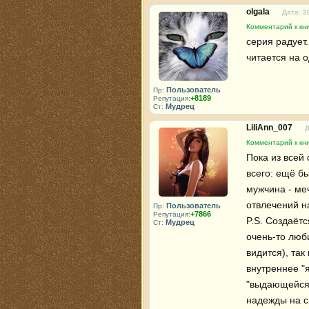
olgala
Дата: 2
Комментарий к кн
серия радует.
читается на 
Пользователь
Пр:
+8189
Репутация:
Мудрец
Ст:
LiliAnn_007
Д
Комментарий к кн
Пока из всей
всего: ещё бы
мужчина - ме
отвлечений на
Пользователь
Пр:
+7866
Репутация:
P.S. Создаётс
Мудрец
Ст:
очень-то люби
видится), так
внутреннее "я
"выдающейся"
надежды на с