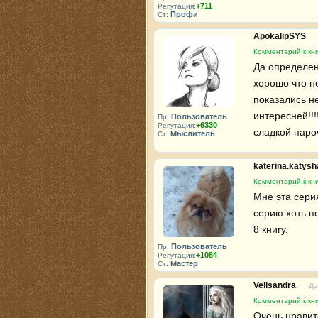
+711
Репутация:
Профи
Ст:
ApokalipSYS
Комментарий к кн
Да определенн
хорошо что не
показались н
интересней!!!
Пользователь
Пр:
+6330
Репутация:
сладкой пароч
Мыслитель
Ст:
katerina.katys
Комментарий к кн
Мне эта серия
серию хоть по
8 книгу.
Пользователь
Пр:
+1084
Репутация:
Мастер
Ст:
Velisandra
Да
Комментарий к кн
Очень нравитс