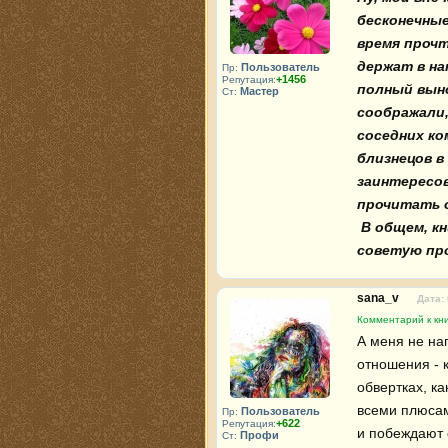
бесконечные
время прочт
держат в на
Пользователь
Пр:
+1456
Репутация:
полный выно
Мастер
Ст:
соображали,
соседних ко
близнецов в 
заинтересов
прочитать о
 В общем, книга вышла тяжеловатой, но заслуживает внимания, 
советую про
sana_v
Дата:
Комментарий к кн
А меня не на
отношения - к
обвертках, ка
всеми плюсами
Пользователь
Пр:
+622
Репутация:
и побеждают с
Профи
Ст: