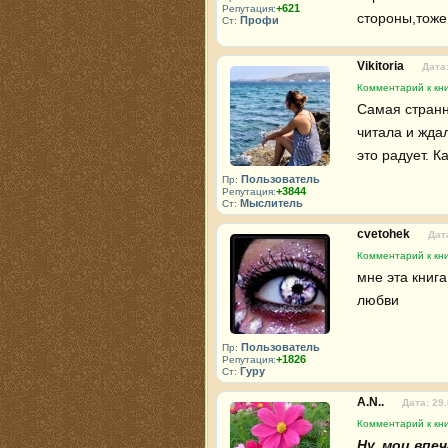
+621
Репутация:
стороны,тоже
Профи
Ст:
Vikitoria
Дата:
Комментарий к кн
Самая странн
читала и ждал
это радует. К
Пользователь
Пр:
+3844
Репутация:
Мыслитель
Ст:
cvetohek
Дат
Комментарий к кн
мне эта книга
любви
Пользователь
Пр:
+1826
Репутация:
Гуру
Ст:
A.N..
Дата: 29
Комментарий к кн
Ну, мои впеч