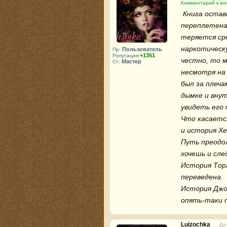
Комментарий к кн
 Книга оставила неоднозначное впечатление. История Фьюри 
переплетена
теряется сре
наркотическу
Пользователь
Пр:
+1351
Репутация:
честно, то м
Мастер
Ст:
несмотря на 
был за плеча
дымке и внут
увидеть его п
Что касается
и история Хе
Путь преодол
хочешь и сле
История Тора
переведена.

История Джон
опять-таки п
Luizochka
Да