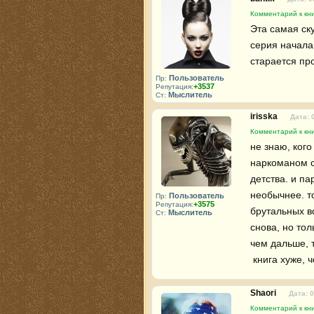
Комментарий к кн
Эта самая ск
серия начала
старается пр
Пользователь
Пр:
+3537
Репутация:
Мыслитель
Ст:
irisska
Дата: 
Комментарий к кн
не знаю, ког
наркоманом с
детства. и п
необычнее. т
Пользователь
Пр:
+3575
Репутация:
брутальных во
Мыслитель
Ст:
снова, но то
чем дальше, 
 книга хуже,
Shaori
Дата: 
Комментарий к кн