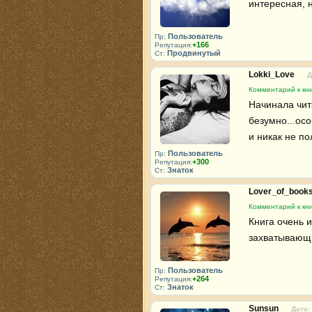
интересная, 
Пользователь
Пр:
+166
Репутация:
Продвинутый
Ст:
Lokki_Love
Д
Комментарий к кн
Начинала чита
безумно...осо
и никак не пол
Пользователь
Пр:
+300
Репутация:
Знаток
Ст:
Lover_of_book
Комментарий к кн
Книга очень 
захватывающи
Пользователь
Пр:
+264
Репутация:
Знаток
Ст:
Sunsun
Дата: