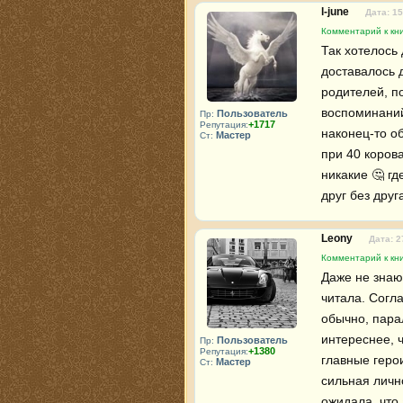
l-june
Дата: 15
Комментарий к кн
Так хотелось 
доставалось 
родителей, п
воспоминаний
Пользователь
Пр:
+1717
Репутация:
наконец-то о
Мастер
Ст:
при 40 корова
никакие 🤔 гд
друг без дру
Leony
Дата: 2
Комментарий к кн
Даже не знаю
читала. Согла
обычно, пара
интереснее, 
Пользователь
Пр:
+1380
Репутация:
главные геро
Мастер
Ст:
сильная личн
ожидала, что 