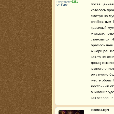
+2281
Репутация:
посвященная 
Гуру
Ст:
хотелось проч
смотря на му
слабоватым. 
красивый муж
мужских потре
становится. 
брат-близнец.
Фьюри решил 
как-то не ясн
девиц тяжелов
гланого опло
ему нужно буд
месте образ 
Достойный об
внимания удел
как заявлен 
lesenka.light