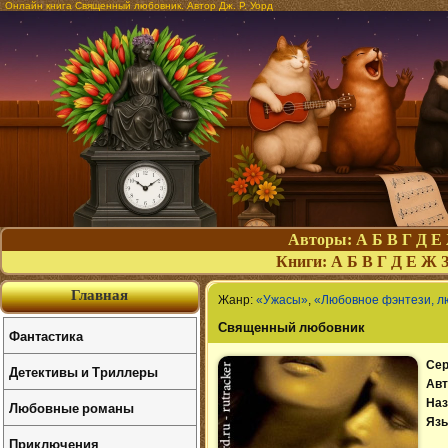
Онлайн книга Священный любовник. Автор Дж. Р. Уорд
Авторы:
А
Б
В
Г
Д
Е
Книги:
А
Б
В
Г
Д
Е
Ж
Главная
Жанр:
«Ужасы»
,
«Любовное фэнтези, л
Священный любовник
Фантастика
Сер
Детективы и Триллеры
Авт
Наз
Любовные романы
Язы
Приключения