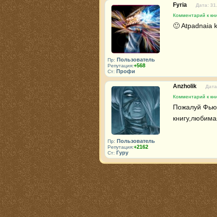
Fyria
Дата: 31
Комментарий к кн
🙂 Atpadnaia k
Пользователь
Пр:
+568
Репутация:
Профи
Ст:
Anzholik
Дата
Комментарий к кн
Пожалуй Фьюр
книгу,любимая
Пользователь
Пр:
+2162
Репутация:
Гуру
Ст: