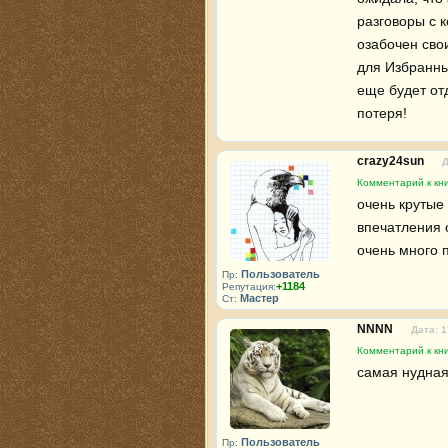
разговоры с 
озабочен свои
для Избранных
еще будет отд
потеря!
crazy24sun
Д
Комментарий к кн
очень крутые 
впечатления 
очень много п
Пользователь
Пр:
+1184
Репутация:
Мастер
Ст:
NNNN
Дата: 1
Комментарий к кн
самая нудная 
Пользователь
Пр: