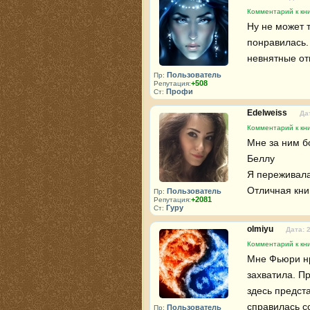
Комментарий к кн
Ну не может т
понравилась.
невнятные от
Пользователь
Пр:
+508
Репутация:
Профи
Ст:
Edelweiss
Да
Комментарий к кн
Мне за ним б
Беллу 

Я переживала 
Отличная кни
Пользователь
Пр:
+2081
Репутация:
Гуру
Ст:
olmiyu
Дата: 
Комментарий к кн
Мне Фьюри нра
захватила. Пр
здесь предст
справилась со
Пользователь
Пр: