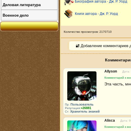
Биография автора - Дж. Р. Уорд
Деловая литература
Книги автора - Дж. Р. Уорд
Военное дело
Количество просмотров: 2170710
🔐 Добавление комментариев 
Комментари
Allyson
Дата:
Комментарий к кн
Эта часть, м
Пользователь
Пр:
+26881
Репутация:
Хранитель знаний
Ст:
Alisca
Дата: 0
Комментарий к кн