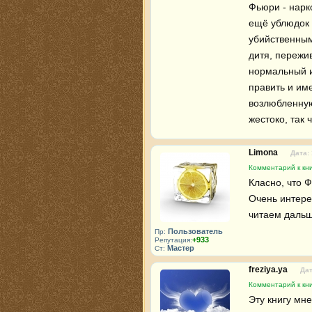
Фьюри - нарко
ещё ублюдок 
убийственными
дитя, пережи
нормальный из
править и име
возлюбленную
жестоко, так 
Limona
Дата:
Комментарий к кн
Класно, что Ф
Очень интере
читаем дальш
Пользователь
Пр:
+933
Репутация:
Мастер
Ст:
freziya.ya
Дат
Комментарий к кн
Эту книгу мне