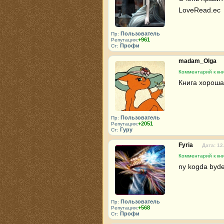
LoveRead.ec 
Пользователь
Пр:
+961
Репутация:
Профи
Ст:
madam_Olga
Комментарий к кн
Книга хороша
Пользователь
Пр:
+2051
Репутация:
Гуру
Ст:
Fyria
Дата: 12
Комментарий к кн
ny kogda byde
Пользователь
Пр:
+568
Репутация:
Профи
Ст: