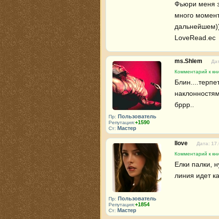
Фьюри меня з
много момент
дальнейшем)))
LoveRead.ec 
ms.Shlem
Дат
Комментарий к кн
Блин....терпе
наклонностям
бррр..
Пользователь
Пр:
+1590
Репутация:
Мастер
Ст:
Ilove
Дата: 17
Комментарий к кн
Елки палки, н
линия идет ка
Пользователь
Пр:
+1854
Репутация:
Мастер
Ст: