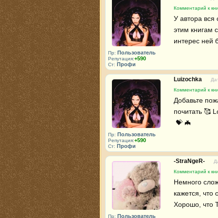
Комментарий к кн
У автора вся
этим книгам с
интерес ней б
Пользователь
Пр:
+590
Репутация:
Профи
Ст:
Luizochka
Да
Комментарий к кн
Добавьте пож
почитать 🥰 L
 💝 🦇 
Пользователь
Пр:
+590
Репутация:
Профи
Ст:
-StraNgeR-
Д
Комментарий к кн
Немного слож
кажется, что 
Хорошо, что Т
Пользователь
Пр: