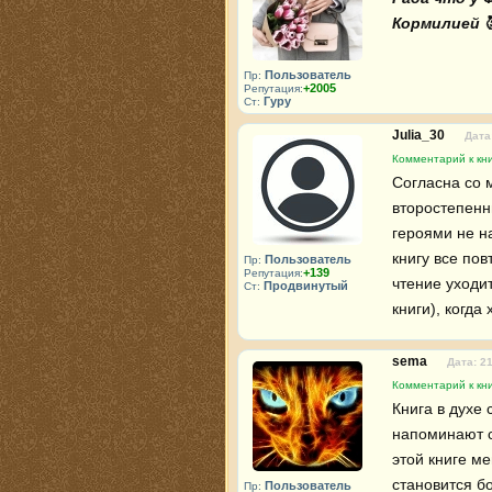
Кормилией 
Пользователь
Пр:
+2005
Репутация:
Гуру
Ст:
Julia_30
Дата
Комментарий к кн
Согласна со 
второстепенн
героями не н
книгу все пов
Пользователь
Пр:
+139
Репутация:
чтение уходит
Продвинутый
Ст:
книги), когда
sema
Дата: 2
Комментарий к кн
Книга в духе 
напоминают с
этой книге м
становится бо
Пользователь
Пр: