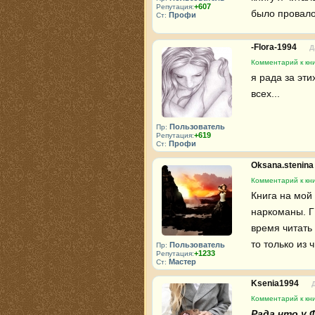
+607
Репутация:
было провалов 
Профи
Ст:
-Flora-1994
Д
Комментарий к кн
я рада за эт
всех...
Пользователь
Пр:
+619
Репутация:
Профи
Ст:
Oksana.stenin
Комментарий к кн
Книга на мой 
наркоманы. Г
время читать
то только из 
Пользователь
Пр:
+1233
Репутация:
Мастер
Ст:
Ksenia1994
Комментарий к кн
Рада что у 