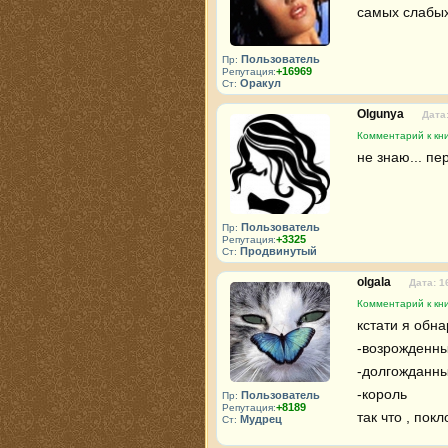
самых слабых
Пользователь
Пр:
+16969
Репутация:
Оракул
Ст:
Olgunya
Дата:
Комментарий к кн
не знаю... п
Пользователь
Пр:
+3325
Репутация:
Продвинутый
Ст:
olgala
Дата: 1
Комментарий к кн
кстати я обн
-возрожденны
-долгожданный
-король

Пользователь
Пр:
+8189
Репутация:
так что , по
Мудрец
Ст: