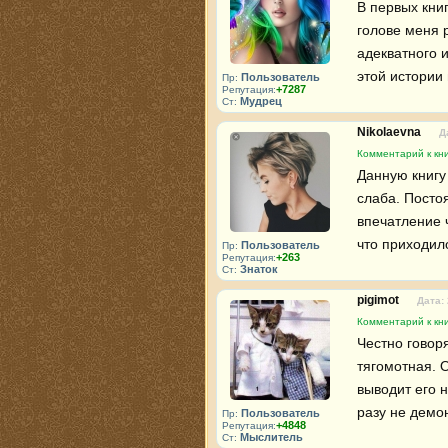
В первых кни
голове меня р
адекватного 
этой истории
Пользователь
Пр:
+7287
Репутация:
Мудрец
Ст:
Nikolaevna
Д
Комментарий к кн
Данную книгу
слаба. Посто
впечатление 
что приходил
Пользователь
Пр:
+263
Репутация:
Знаток
Ст:
pigimot
Дата:
Комментарий к кн
Честно говоря
тягомотная. 
выводит его н
разу не демо
Пользователь
Пр:
+4848
Репутация:
Мыслитель
Ст: