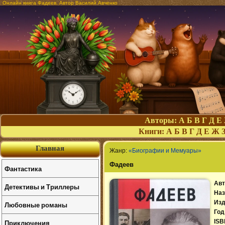
Онлайн книга Фадеев. Автор Василий Авченко
Авторы:
А
Б
В
Г
Д
Е
Книги:
А
Б
В
Г
Д
Е
Ж
Главная
Жанр:
«Биографии и Мемуары»
Фадеев
Фантастика
Авт
Детективы и Триллеры
Наз
Изд
Любовные романы
Год
Приключения
ISB