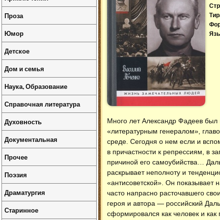
Стр
Проза
Тир
Фо
Юмор
Язы
Детское
Дом и семья
Наука, Образование
Справочная литература
Духовность
Много лет Александр Фадеев был 
«литературным генералом», главо
Документальная
среде. Сегодня о нем если и вспом
в причастности к репрессиям, в з
Прочее
причиной его самоубийства… Даль
раскрывает неполноту и тенденци
Поэзия
«антисоветской». Он показывает 
Драматургия
часто напрасно расточавшего свои
героя и автора — российский Дал
Старинное
сформировался как человек и как