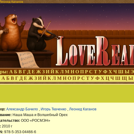
 Леонид Каганов
оры:
А
Б
В
Г
Д
Е
Ж
З
И
Й
К
Л
М
Н
О
П
Р
С
Т
У
Ф
Х
Ч
Ш
Ы
Э
:
А
Б
В
Г
Д
Е
Ж
З
И
Й
К
Л
М
Н
О
П
Р
С
Т
У
Ф
Х
Ц
Ч
Ш
Щ
Ы
ор:
Александр Бачило
,
Игорь Ткаченко
,
Леонид Каганов
вание:
Наша Маша и Волшебный Орех
ательство:
ООО «РОСМЭН»
:
2010 г
N:
978-5-353-04466-6