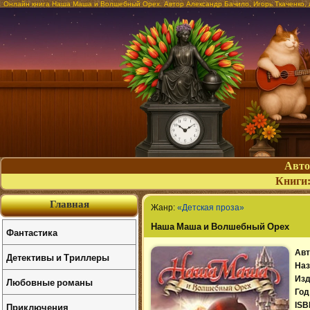
Онлайн книга Наша Маша и Волшебный Орех. Автор Александр Бачило, Игорь Ткаченко,
Авт
Книги
Главная
Жанр:
«Детская проза»
Наша Маша и Волшебный Орех
Фантастика
Авт
Детективы и Триллеры
Наз
Изд
Любовные романы
Год
Приключения
ISB