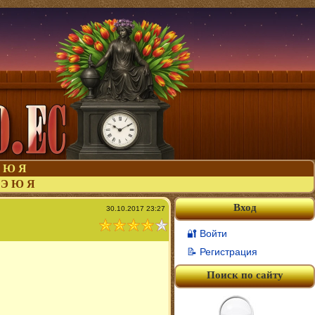
Ю
Я
Э
Ю
Я
Вход
30.10.2017 23:27
🔐 Войти
📝 Регистрация
Поиск по сайту