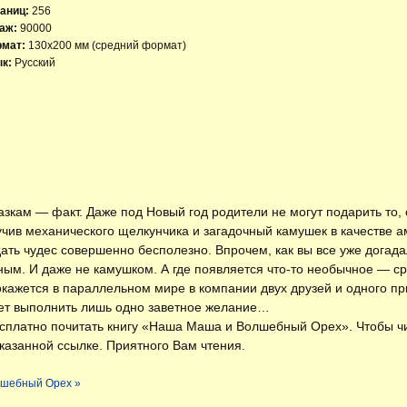
аниц:
256
аж:
90000
рмат:
130х200 мм (средний формат)
к:
Русский
азкам — факт. Даже под Новый год родители не могут подарить то,
ив механического щелкунчика и загадочный камушек в качестве аму
дать чудес совершенно бесполезно. Впрочем, как вы все уже догад
ым. И даже не камушком. А где появляется что-то необычное — с
кажется в параллельном мире в компании двух друзей и одного пр
ет выполнить лишь одно заветное желание…
есплатно
почитать книгу «Наша Маша и Волшебный Орех»
. Чтобы 
азанной ссылке. Приятного Вам чтения.
лшебный Орех »