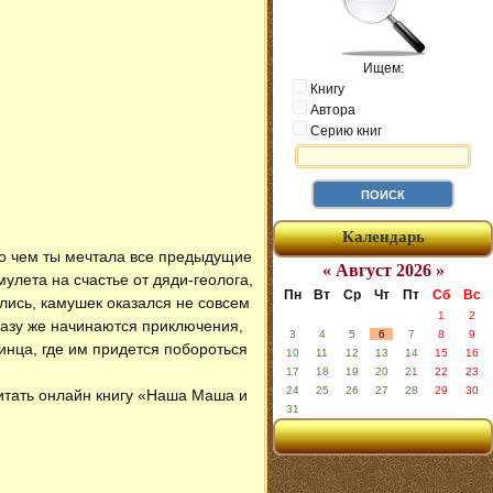
Ищем:
Книгу
Автора
Серию книг
Календарь
 о чем ты мечтала все предыдущие
« Август 2026 »
лета на счастье от дяди-геолога,
Пн
Вт
Ср
Чт
Пт
Сб
Вс
ались, камушек оказался не совсем
1
2
разу же начинаются приключения,
3
4
5
6
7
8
9
инца, где им придется побороться
10
11
12
13
14
15
16
17
18
19
20
21
22
23
24
25
26
27
28
29
30
читать онлайн книгу «Наша Маша и
31