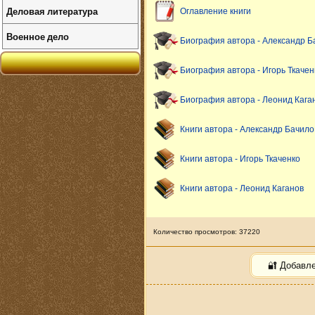
Деловая литература
Оглавление книги
Военное дело
Биография автора - Александр Б
Биография автора - Игорь Ткачен
Биография автора - Леонид Кага
Книги автора - Александр Бачило
Книги автора - Игорь Ткаченко
Книги автора - Леонид Каганов
Количество просмотров: 37220
🔐 Добавл