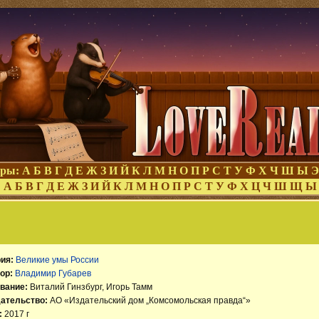
оры:
А
Б
В
Г
Д
Е
Ж
З
И
Й
К
Л
М
Н
О
П
Р
С
Т
У
Ф
Х
Ч
Ш
Ы
Э
:
А
Б
В
Г
Д
Е
Ж
З
И
Й
К
Л
М
Н
О
П
Р
С
Т
У
Ф
Х
Ц
Ч
Ш
Щ
Ы
ия:
Великие умы России
ор:
Владимир Губарев
вание:
Виталий Гинзбург, Игорь Тамм
ательство:
АО «Издательский дом „Комсомольская правда“»
:
2017 г