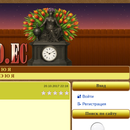
Ю
Я
Э
Ю
Я
Вход
20.10.2017 22:16
🔐 Войти
📝 Регистрация
Поиск по сайту