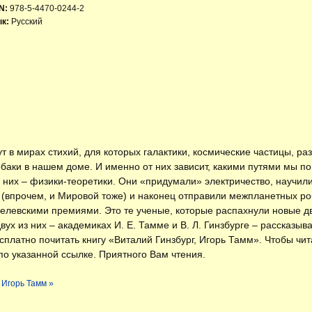
N:
978-5-4470-0244-2
к:
Русский
т в мирах стихий, для которых галактики, космические частицы, р
обаки в нашем доме. И именно от них зависит, какими путями мы п
и них – физики-теоретики. Они «придумали» электричество, научил
 (впрочем, и Мировой тоже) и наконец отправили межпланетных ро
елевскими премиями. Это те ученые, которые распахнули новые д
ух из них – академиках И. Е. Тамме и В. Л. Гинзбурге – рассказыва
есплатно
почитать книгу «Виталий Гинзбург, Игорь Тамм»
. Чтобы чи
по указанной ссылке. Приятного Вам чтения.
 Игорь Тамм »