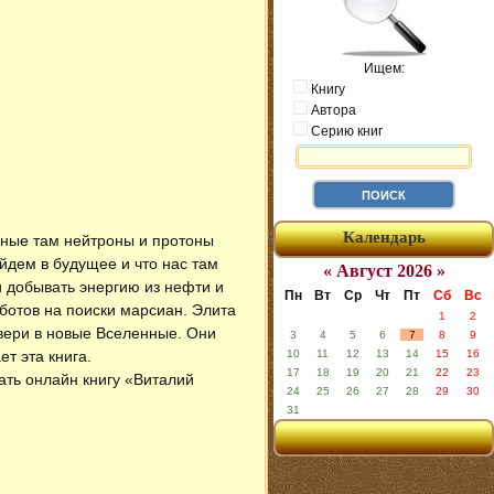
Ищем:
Книгу
Автора
Серию книг
Календарь
азные там нейтроны и протоны
ойдем в будущее и что нас там
« Август 2026 »
и добывать энергию из нефти и
Пн
Вт
Ср
Чт
Пт
Сб
Вс
ботов на поиски марсиан. Элита
1
2
вери в новые Вселенные. Они
3
4
5
6
7
8
9
ет эта книга.
10
11
12
13
14
15
16
17
18
19
20
21
22
23
тать онлайн книгу «Виталий
24
25
26
27
28
29
30
31