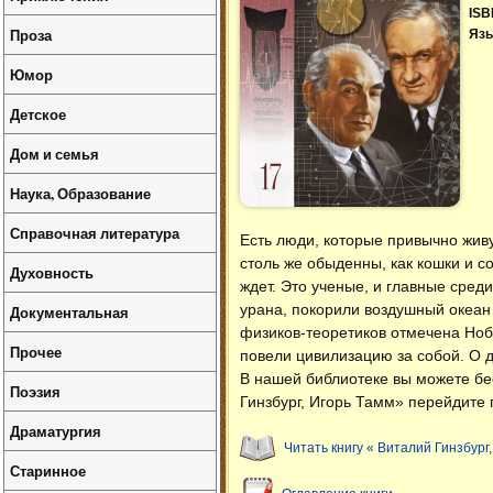
ISB
Проза
Язы
Юмор
Детское
Дом и семья
Наука, Образование
Справочная литература
Есть люди, которые привычно живу
столь же обыденны, как кошки и с
Духовность
ждет. Это ученые, и главные сред
урана, покорили воздушный океан
Документальная
физиков-теоретиков отмечена Ноб
Прочее
повели цивилизацию за собой. О дв
В нашей библиотеке вы можете б
Поэзия
Гинзбург, Игорь Тамм» перейдите 
Драматургия
Читать книгу « Виталий Гинзбург,
Старинное