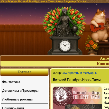
Онлайн книга Виталий Гинзбург, Игорь Тамм. Автор Владимир Губарев
Авт
Книги
Главная
Жанр:
«Биографии и Мемуары»
Виталий Гинзбург, Игорь Тамм
Фантастика
Сер
Детективы и Триллеры
Авт
Наз
Любовные романы
Изд
Приключения
Год