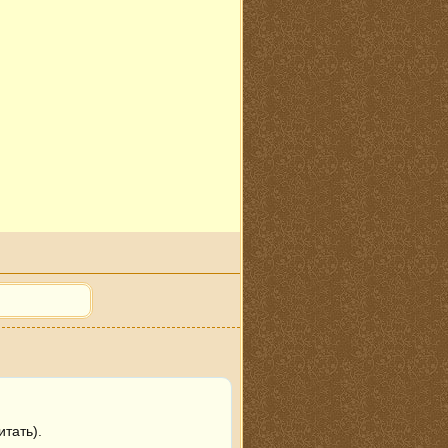
тать).
