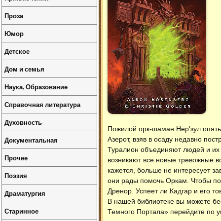
Проза
Юмор
Детское
Дом и семья
Наука, Образование
Справочная литература
Духовность
Пожилой орк-шаман Нер'зул опять
Документальная
Азерот, взяв в осаду недавно по
Туралион объединяют людей и их 
Прочее
возникают все новые тревожные во
кажется, больше не интересует за
Поэзия
они рады помочь Оркам. Чтобы по
Дренор. Успеет ли Кадгар и его 
Драматургия
В нашей библиотеке вы можете б
Старинное
Темного Портала» перейдите по у