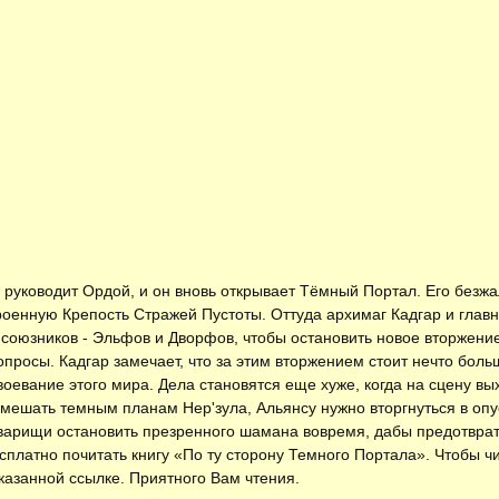
 руководит Ордой, и он вновь открывает Тёмный Портал. Его безжа
строенную Крепость Стражей Пустоты. Оттуда архимаг Кадгар и гл
союзников - Эльфов и Дворфов, чтобы остановить новое вторжение
просы. Кадгар замечает, что за этим вторжением стоит нечто бол
воевание этого мира. Дела становятся еще хуже, когда на сцену в
мешать темным планам Нер'зула, Альянсу нужно вторгнуться в опу
товарищи остановить презренного шамана вовремя, дабы предотвра
есплатно
почитать книгу «По ту сторону Темного Портала»
. Чтобы ч
казанной ссылке. Приятного Вам чтения.