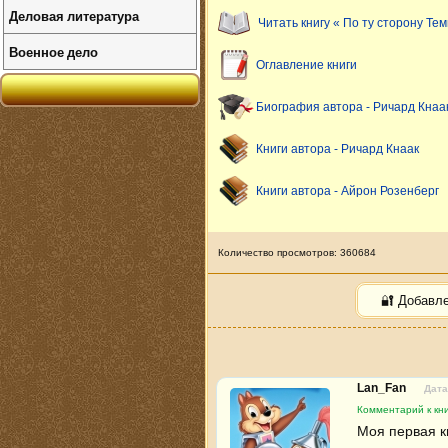
Деловая литература
Читать книгу « По ту сторону Те
Военное дело
Оглавление книги
Биография автора - Ричард Кнаа
Книги автора - Ричард Кнаак
Книги автора - Айрон Розенберг
Количество просмотров: 360684
🔐 Добавл
Lan_Fan
Дата
Комментарий к кни
Моя первая кн