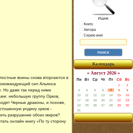
Ищем:
Книгу
Автора
Серию книг
Календарь
« Август 2026 »
лостные воины снова вторгаются в
Пн
Вт
Ср
Чт
Пт
Сб
Вс
авнокомандующий сил Альянса
1
2
. Но даже так перед ними
3
4
5
6
7
8
9
10
11
12
13
14
15
16
ьшее: небольшую группу Орков,
17
18
19
20
21
22
23
ыходят Черные драконы, и похоже,
24
25
26
27
28
29
30
стошенную родину орков -
31
тить разрушение обоих миров?
итать онлайн книгу «По ту сторону