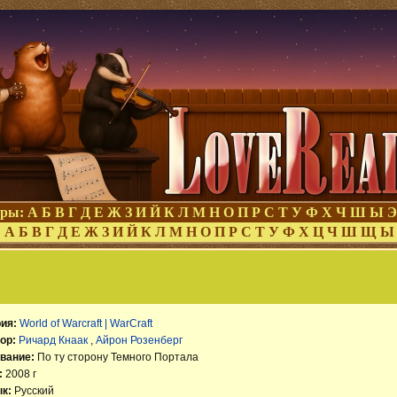
оры:
А
Б
В
Г
Д
Е
Ж
З
И
Й
К
Л
М
Н
О
П
Р
С
Т
У
Ф
Х
Ч
Ш
Ы
Э
:
А
Б
В
Г
Д
Е
Ж
З
И
Й
К
Л
М
Н
О
П
Р
С
Т
У
Ф
Х
Ц
Ч
Ш
Щ
Ы
ия:
World of Warcraft | WarCraft
ор:
Ричард Кнаак
,
Айрон Розенберг
вание:
По ту сторону Темного Портала
:
2008 г
к:
Русский