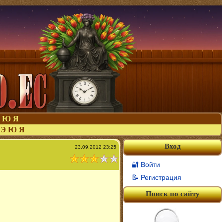
Ю
Я
Э
Ю
Я
Вход
23.09.2012 23:25
🔐 Войти
📝 Регистрация
Поиск по сайту