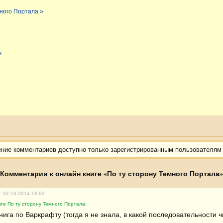
много Портала »
к
ение комментариев доступно только зарегистрированным пользователям
Комментарии к онлайн книге «По ту сторону Темного Портала»
: 02.10.2014 19:02
ге По ту сторону Темного Портала:
ига по Варкрафту (тогда я не знала, в какой последовательности чи