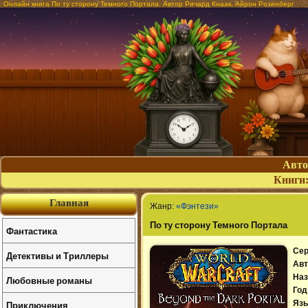
Онлайн книга По ту сторону Темного Портала. Автор Ричард Кнаак, Айрон Розенберг
Авт
Книги
Главная
Жанр:
«Фэнтези»
По ту сторону Темного Портала
Фантастика
Сер
Детективы и Триллеры
Авт
Наз
Любовные романы
Год
Приключения
Язы