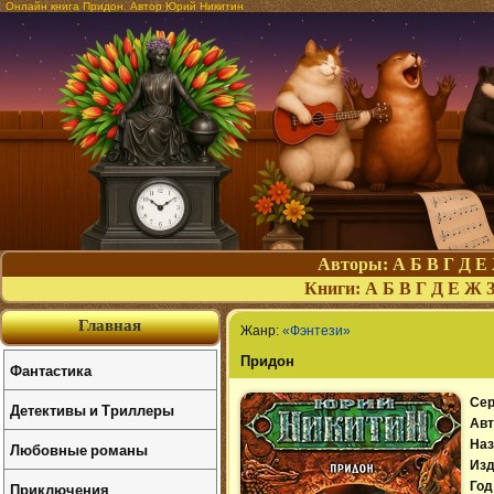
Онлайн книга Придон. Автор Юрий Никитин
Авторы:
А
Б
В
Г
Д
Е
Книги:
А
Б
В
Г
Д
Е
Ж
Главная
Жанр:
«Фэнтези»
Придон
Фантастика
Сер
Детективы и Триллеры
Авт
Наз
Любовные романы
Изд
Приключения
Год