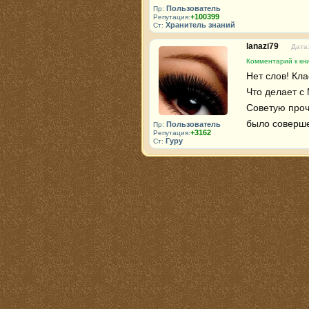
Пользователь
Пр:
+100399
Репутация:
Хранитель знаний
Ст:
lanazi79
Дата:
Комментарий к кн
Нет слов! Клас
Что делает с 
Советую прочи
было соверше
Пользователь
Пр:
+3162
Репутация:
Гуру
Ст: