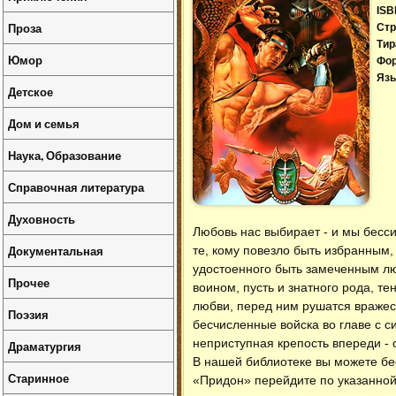
ISB
Проза
Стр
Тир
Юмор
Фо
Язы
Детское
Дом и семья
Наука, Образование
Справочная литература
Духовность
Любовь нас выбирает - и мы бесси
Документальная
те, кому повезло быть избранным, 
удостоенного быть замеченным л
Прочее
воином, пусть и знатного рода, т
любви, перед ним рушатся вражес
Поэзия
бесчисленные войска во главе с с
неприступная крепость впереди - с
Драматургия
В нашей библиотеке вы можете б
Старинное
«Придон» перейдите по указанной