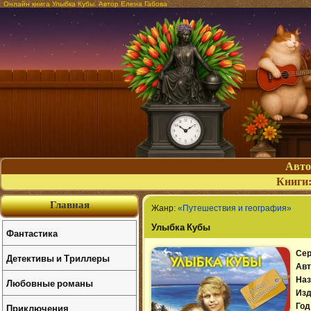
Онлайн книга Улыбка Кубы. Автор Елена Габова
Авт
Книги
Главная
Жанр:
«Путешествия и география»
Улыбка Кубы
Фантастика
Сер
Детективы и Триллеры
Авт
Наз
Любовные романы
Изд
Приключения
Год