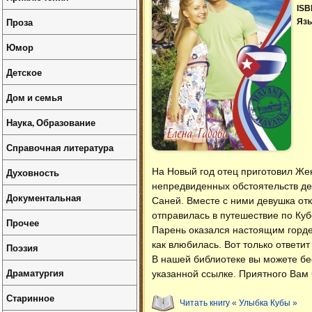
ISB
Проза
Язы
Юмор
Детское
Дом и семья
Наука, Образование
Справочная литература
Духовность
На Новый год отец приготовил Жен
непредвиденных обстоятельств де
Документальная
Саней. Вместе с ними девушка отк
отправилась в путешествие по Ку
Прочее
Парень оказался настоящим горде
как влюбилась. Вот только ответит
Поэзия
В нашей библиотеке вы можете б
Драматургия
указанной ссылке. Приятного Вам 
Старинное
Читать книгу « Улыбка Кубы »