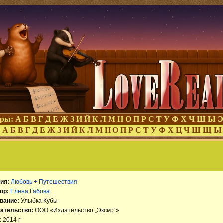
оры:
А
Б
В
Г
Д
Е
Ж
З
И
Й
К
Л
М
Н
О
П
Р
С
Т
У
Ф
Х
Ч
Ш
Ы
Э
:
А
Б
В
Г
Д
Е
Ж
З
И
Й
К
Л
М
Н
О
П
Р
С
Т
У
Ф
Х
Ц
Ч
Ш
Щ
Ы
ия:
Любовь + Путешествия
ор:
Елена Габова
вание:
Улыбка Кубы
ательство:
ООО «Издательство „Эксмо“»
:
2014 г