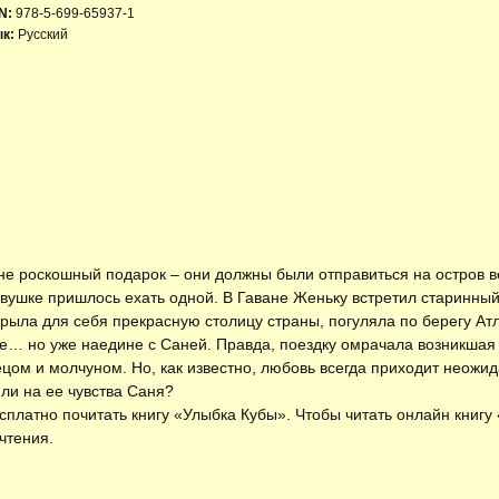
N:
978-5-699-65937-1
к:
Русский
е роскошный подарок – они должны были отправиться на остров веч
вушке пришлось ехать одной. В Гаване Женьку встретил старинный
рыла для себя прекрасную столицу страны, погуляла по берегу Атл
бе… но уже наедине с Саней. Правда, поездку омрачала возникшая
цом и молчуном. Но, как известно, любовь всегда приходит неожид
 ли на ее чувства Саня?
есплатно
почитать книгу «Улыбка Кубы»
. Чтобы читать онлайн книг
чтения.