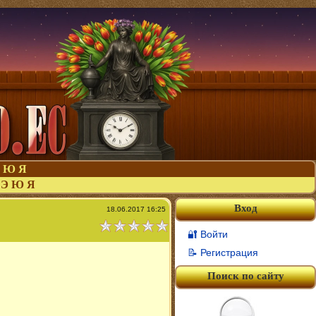
Ю
Я
Э
Ю
Я
Вход
18.06.2017 16:25
🔐 Войти
📝 Регистрация
Поиск по сайту