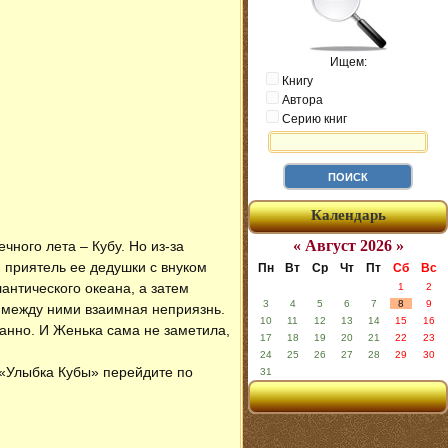
Ищем:
Книгу
Автора
Серию книг
Календарь
« Август 2026 »
ного лета – Кубу. Но из-за
 приятель ее дедушки с внуком
Пн
Вт
Ср
Чт
Пт
Сб
Вс
антического океана, а затем
1
2
3
4
5
6
7
8
9
 между ними взаимная неприязнь.
10
11
12
13
14
15
16
анно. И Женька сама не заметила,
17
18
19
20
21
22
23
24
25
26
27
28
29
30
у «Улыбка Кубы» перейдите по
31