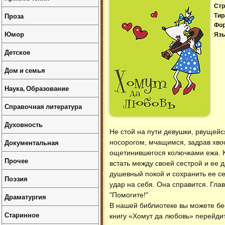
Стр
Проза
Тир
Фо
Юмор
Язы
Детское
Дом и семья
Наука, Образование
Справочная литература
Духовность
Не стой на пути девушки, рвущейс
Документальная
носорогом, мчащимся, задрав хвос
ощетинившегося колючками ежа. К
Прочее
встать между своей сестрой и ее
душевный покой и сохранить ее с
Поэзия
удар на себя. Она справится. Главн
"Помогите!"
Драматургия
В нашей библиотеке вы можете б
Старинное
книгу «Хомут да любовь» перейдит