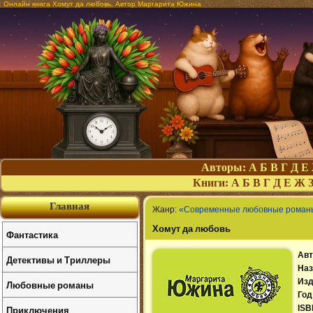
Онлайн книга Хомут да любовь. Автор Маргарита Южина
Авторы:
А
Б
В
Г
Д
Е
Книги:
А
Б
В
Г
Д
Е
Ж
Главная
Жанр:
«Современные любовные роман
Хомут да любовь
Фантастика
Авт
Детективы и Триллеры
Наз
Изд
Любовные романы
Год
Приключения
ISB