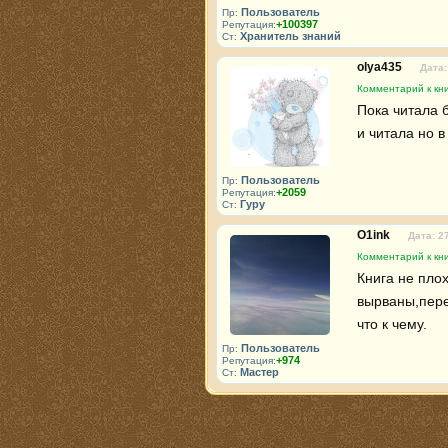
Пользователь
Пр:
+100397
Репутация:
Хранитель знаний
Ст:
olya435
Дата:
Комментарий к кн
Пока читала 
и читала но в
Пользователь
Пр:
+2059
Репутация:
Гуру
Ст:
O1ink
Дата: 2
Комментарий к кн
Книга не плох
вырваны,пере
что к чему.
Пользователь
Пр:
+974
Репутация:
Мастер
Ст: