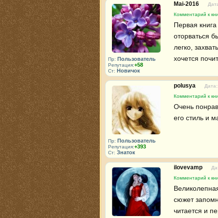
Mai-2016
Дата
Комментарий к кн
Первая книга
оторваться б
легко, захват
хочется почит
Пользователь
Пр:
+58
Репутация:
Новичок
Ст:
polusya
Дата:
Комментарий к кн
Очень понрави
его стиль и м
Пользователь
Пр:
+393
Репутация:
Знаток
Ст:
ilovevamp
Да
Комментарий к кн
Великолепная 
сюжет запомн
читается и п