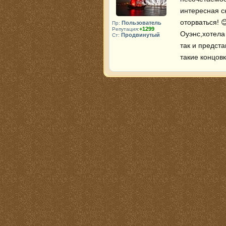
интересная с
оторваться! 
Пользователь
Пр:
+1299
Репутация:
Оуэнс,хотела 
Продвинутый
Ст:
так и предст
такие концов