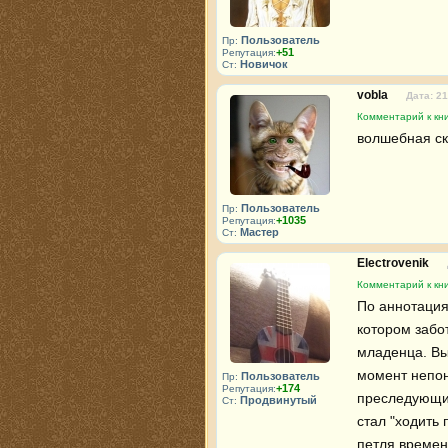
Пользователь
Пр:
+51
Репутация:
Новичок
Ст:
vobla
Дата: 21
Комментарий к кн
волшебная ска
Пользователь
Пр:
+1035
Репутация:
Мастер
Ст:
Electrovenik
Комментарий к кн
По аннотациям
котором забо
младенца. Вы
момент непон
Пользователь
Пр:
+174
Репутация:
преследующих
Продвинутый
Ст:
стал "ходить 
петля времен