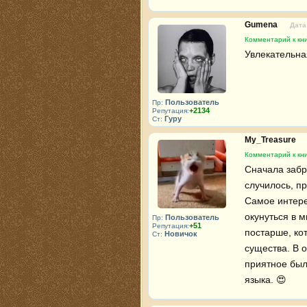
Gumena
Дата
Комментарий к кн
Увлекательная
Пользователь
Пр:
+2134
Репутация:
Гуру
Ст:
My_Treasure
Комментарий к кн
Сначала забро
случилось, пр
Самое интерес
окунуться в м
Пользователь
Пр:
+51
Репутация:
постарше, ко
Новичок
Ст:
существа. В 
приятное был
языка. 😍 