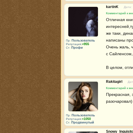
kartinK
Дата:
Комментарий к кн
Отличная книг
интересней,т
же таки, дина
написаны прос
Пользователь
Пр:
+955
Репутация:
Очень жаль, ч
Профи
Ст:
с Сайленсом,
В целом, отли
Rakitagirl
Дат
Комментарий к кн
Прекрасная, 
разочаровал)
Пользователь
Пр:
+1050
Репутация:
Продвинутый
Ст:
Snowy_Inquisit