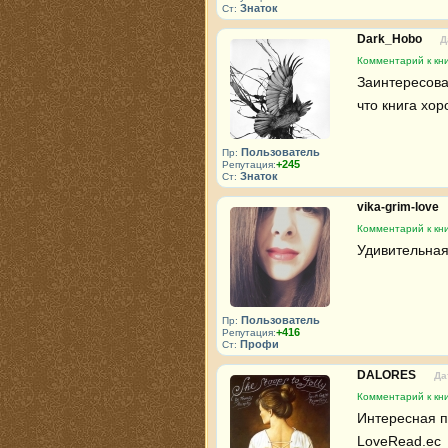
Знаток
Ст:
Dark_Hobo
Д
Комментарий к кн
Заинтересова
что книга хор
Пользователь
Пр:
+245
Репутация:
Знаток
Ст:
vika-grim-love
Комментарий к кн
Удивительная
Пользователь
Пр:
+416
Репутация:
Профи
Ст:
DALORES
Да
Комментарий к кн
Интересная по
LoveRead.ec 