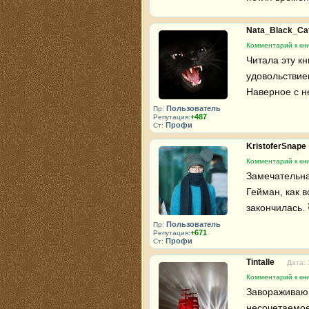
Nata_Black_Ca
Комментарий к кн
Читала эту кн
удовольствие
Наверное с н
Пользователь
Пр:
+487
Репутация:
Профи
Ст:
KristoferSnape
Комментарий к кн
Замечательная
Гейман, как в
закончилась. 
Пользователь
Пр:
+671
Репутация:
Профи
Ст:
Tintalle
Дата: 
Комментарий к кн
Завораживающ
несочетаемое,