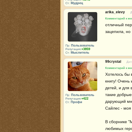
Мудрец
Ст:
arika_elevy
Д
Комментарий к кн
отличный пере
зацепила, но
Пользователь
Пр:
+3859
Репутация:
Мыслитель
Ст:
99crystal
Дат
Комментарий к кн
Хотелось бы 
книгу! Очень 
детей, и для
такие добрые
Пользователь
Пр:
+422
Репутация:
дарующий мно
Профи
Ст:
Сайлес - моя 
В сборнике "М
любимых геро