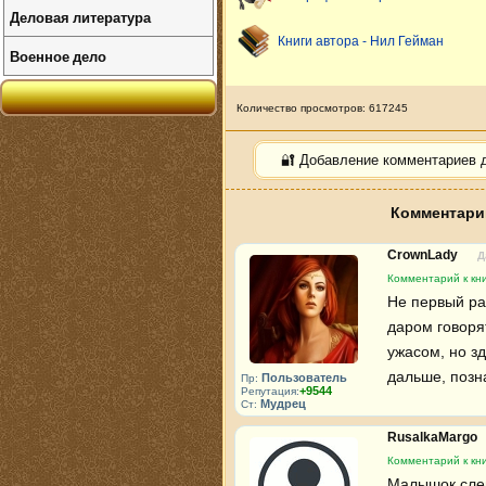
Деловая литература
Книги автора - Нил Гейман
Военное дело
Количество просмотров: 617245
🔐 Добавление комментариев 
Комментарии
CrownLady
Д
Комментарий к кн
Не первый раз
даром говорят
ужасом, но зд
дальше, позн
Пользователь
Пр:
+9544
Репутация:
Мудрец
Ст:
RusalkaMargo
Комментарий к кн
Малышок слег