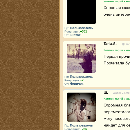
Комментарий к кн
Хорошая сказк
очень интере
Пользователь
Пр:
+361
Репутация:
Знаток
Ст:
Tania.St
Дата:
Комментарий к кн
Первая прочи
Прочитала бу
Пользователь
Пр:
+7
Репутация:
Новичок
Ст:
ttt.
Дата: 24.08
Комментарий к кн
Огромная бла
переместилас
могу посовето
найдет для с
Пользователь
Пр:
+235
Репутация: