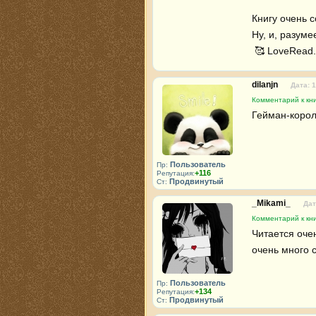
Книгу очень с
Ну, и, разуме
 🥰 LoveRead.
dilanjn
Дата: 
Комментарий к кн
Гейман-король
Пользователь
Пр:
+116
Репутация:
Продвинутый
Ст:
_Mikami_
Дат
Комментарий к кн
Читается очен
очень много с
Пользователь
Пр:
+134
Репутация:
Продвинутый
Ст: