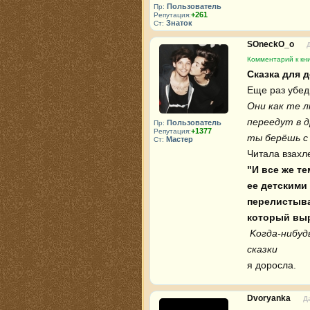
Пользователь
Пр:
+261
Репутация:
Знаток
Ст:
SOneckO_o
Комментарий к кн
Сказка для 
Они как те л
переедут в д
Пользователь
Пр:
+1377
Репутация:
ты берёшь с 
Мастер
Ст:
"И все же те
ее детскими 
перелистыва
который вы
Kогда-нибуд
сказки
я доросла.
Dvoryanka
Д