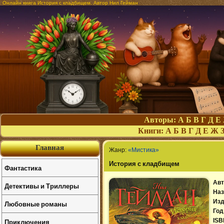
Онлайн книга История с кладбищем. Автор Нил Гейман
Авторы:
А
Б
В
Г
Д
Е
Книги:
А
Б
В
Г
Д
Е
Ж
Главная
Жанр:
«Мистика»
История с кладбищем
Фантастика
Авт
Детективы и Триллеры
Наз
Изд
Любовные романы
Год
Приключения
ISB