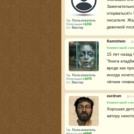
Замечательно
оторваться!» 
писателя. Жал
Пользователь
Пр:
+1216
Репутация:
девочкой пос
Мастер
Ст:
Rammhein
Да
Комментарий к кн
15 лет назад 
"Книга кладби
вроде как пр
иногда хочетс
Пользователь
Пр:
+1070
Репутация:
лёгким чтиво
Мастер
Ст:
eardrum
Дата
Комментарий к кн
Хорошая детск
автору некот
Пользователь
Пр:
+6948
Репутация: