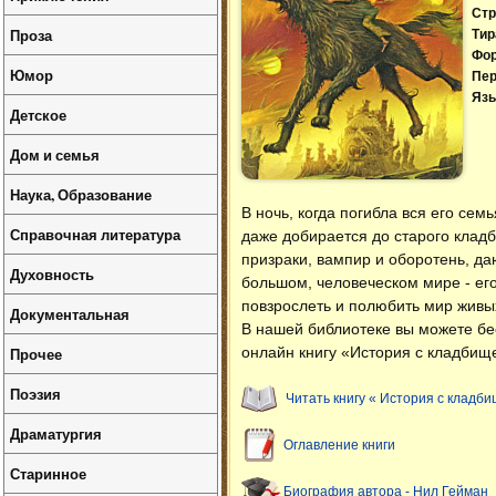
Стр
Проза
Тир
Фо
Юмор
Пер
Язы
Детское
Дом и семья
Наука, Образование
В ночь, когда погибла вся его сем
Справочная литература
даже добирается до старого кладб
призраки, вампир и оборотень, да
Духовность
большом, человеческом мире - ег
повзрослеть и полюбить мир жив
Документальная
В нашей библиотеке вы можете б
Прочее
онлайн книгу «История с кладбищ
Поэзия
Читать книгу « История с кладб
Драматургия
Оглавление книги
Старинное
Биография автора - Нил Гейман