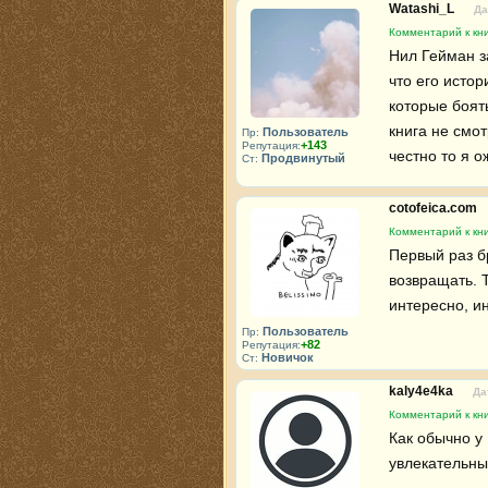
Watashi_L
Да
Комментарий к кн
Нил Гейман з
что его исто
которые боят
книга не смо
Пользователь
Пр:
+143
Репутация:
честно то я о
Продвинутый
Ст:
cotofeica.com
Комментарий к кн
Первый раз бр
возвращать. Т
интересно, и
Пользователь
Пр:
+82
Репутация:
Новичок
Ст:
kaly4e4ka
Да
Комментарий к кн
Как обычно у
увлекательны