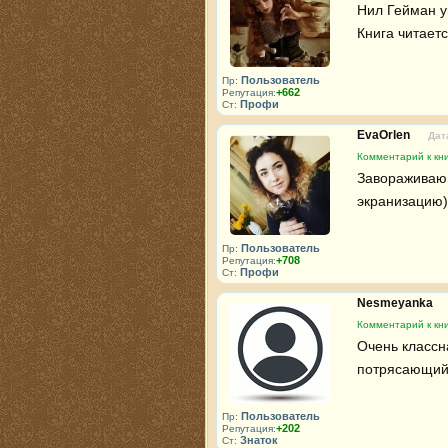
Нил Гейман у
Книга читает
Пользователь
Пр:
+662
Репутация:
Профи
Ст:
EvaOrlen
Дат
Комментарий к кн
Завораживающ
экранизацию)
Пользователь
Пр:
+708
Репутация:
Профи
Ст:
Nesmeyanka
Комментарий к кн
Очень классн
потрясающий,
Пользователь
Пр:
+202
Репутация:
Знаток
Ст: