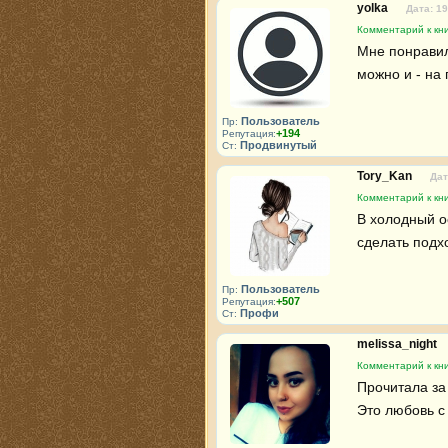
yolka
Дата: 19
Комментарий к кн
Мне понравил
можно и - на 
Пользователь
Пр:
+194
Репутация:
Продвинутый
Ст:
Tory_Kan
Дат
Комментарий к кн
В холодный ос
сделать под
Пользователь
Пр:
+507
Репутация:
Профи
Ст:
melissa_night
Комментарий к кн
Прочитала за 
Это любовь с