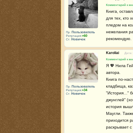
Комментарий к кн
Книга, остав
для тех, кто 
пледом на кол
нежелания ра
Пользователь
Пр:
+60
Репутация:
рекомендую.
Новичок
Ст:
Karoliai
Дата:
Комментарий к кн
Я 💖 Нила Гей
автора.

Книга по-нас
кладбища, каз
Пользователь
Пр:
+34
Репутация:
"История..."
Новичок
Ст:
джунглей" (хо
история вышл
Маугли. Такж
приходится р
раскрывает с