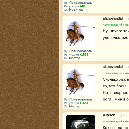
Пользователь
Пр:
+40
Репутация:
Новичок
Ст:
alanovandal
Комментарий к кн
Ну, ничего та
удовольствием
Пользователь
Пр:
+1533
Репутация:
Мастер
Ст:
alanovandal
Комментарий к кн
Сколько хвале
то, что больши
Но, наверное,
боги» мне в 
Пользователь
Пр:
+1533
Репутация:
Мастер
Ст:
Allyson
Дата:
Комментарий к кн
Как всегда, 