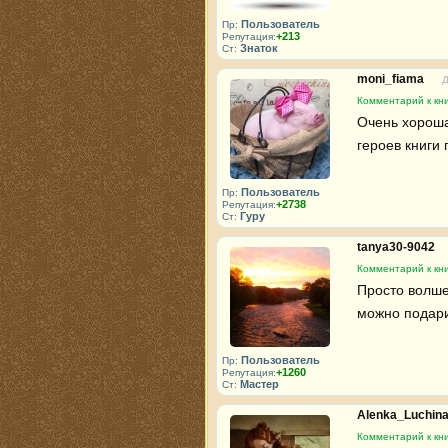
Пользователь
Пр:
+213
Репутация:
Знаток
Ст:
moni_fiama
Д
Комментарий к кн
Очень хороша
героев книги
Пользователь
Пр:
+2738
Репутация:
Гуру
Ст:
tanya30-9042
Комментарий к кн
Просто волше
можно подари
Пользователь
Пр:
+1260
Репутация:
Мастер
Ст:
Alenka_Luchin
Комментарий к кн