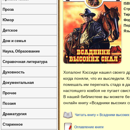
ISB
Проза
Стр
Тир
Юмор
Фо
Пер
Детское
Язы
Дом и семья
Наука, Образование
Справочная литература
Духовность
Хопалонг Кэссиди нашел своего др
когда поняли, что их выследили. 
Документальная
помешать им перегнать стадо в да
настоящего ковбоя не пугает свист
Прочее
В нашей библиотеке вы можете б
Поэзия
онлайн книгу «Всадники высоких с
Драматургия
Читать книгу « Всадники высоких
Старинное
Оглавление книги