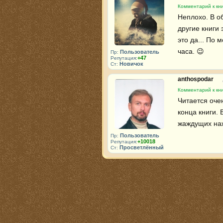
Комментарий к кни
Неплохо. В об
другие книги 
это да... По 
часа. 😉 
Пользователь
Пр:
+47
Репутация:
Новичок
Ст:
anthospodar
Комментарий к кни
Читается очен
конца книги. 
жаждущих на
Пользователь
Пр:
+10018
Репутация:
Просветлённый
Ст: