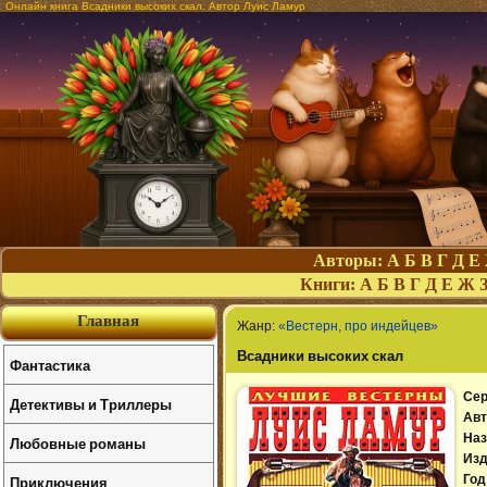
Онлайн книга Всадники высоких скал. Автор Луис Ламур
Авторы:
А
Б
В
Г
Д
Е
Книги:
А
Б
В
Г
Д
Е
Ж
Главная
Жанр:
«Вестерн, про индейцев»
Всадники высоких скал
Фантастика
Сер
Детективы и Триллеры
Авт
Наз
Любовные романы
Изд
Приключения
Год